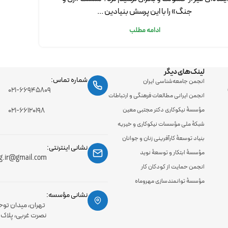
جنگ» را با این پرسش بنیادین ...
ادامه مطلب
لینک‌های دیگر
شماره تماس:
انجمن جامعه‌شناسی ایران
۰۲۱-۶۶۹۴۵۸۰۹
انجمن ایرانی مطالعات فرهنگی و ارتباطات
مؤسسۀ نیکوکاری دکتر مجتبی معین
۰۲۱-۶۶۱۲۰۱۹۸
شبکۀ ملی مؤسسات نیکوکاری و خیریه
بنیاد توسعۀ کارآفرینی زنان و جوانان
نشانی اینترنتی:
مؤسسۀ ابتکار و توسعۀ نوید
g.ir@gmail.com
انجمن حمایت از کودکان کار
مؤسسۀ توانمندسازی مهروماه
نشانی مؤسسه:
تهران، میدان توح
نصرت غربی، پلاک 56، طبقه اول