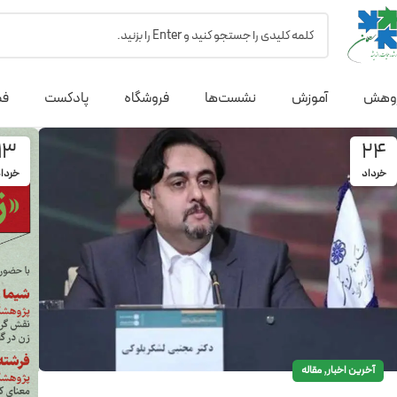
وهش
آموزش
نشست‌ها
فروشگاه
پادکست
فص
13
24
خرداد
خردا
,
آخرین اخبار
مقاله