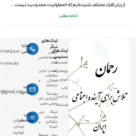
از زبان افراد مختلف شنیده‌ایم که «معلولیت، محدودیت نیست...
ادامه مطلب
لینک‌های
شماره
دیگر
لینک‌های
رحمان
تماس:
-۶۶۹۴۵۸۰۹
انجمن
دسترسی
جامعه‌شناسی
ایران
نشست‌ها
۲۱-۶۶۱۲۰۱۹۸
انجمن ایرانی
پژوهش‌ها
مطالعات
آموزش
فرهنگی و
ارتباطات
نشانی
کتاب
تلاش برای آینده اجتماعی
اینترنتی:
ir@gmail.com
مؤسسۀ
پادکست
نیکوکاری دکتر
مجتبی معین
فصلنامه
شبکۀ ملی
نشانی
مؤسسات
ایران
مؤسسه:
تهران،
نیکوکاری و
میدان
خیریه
توحید،
بنیاد توسعۀ