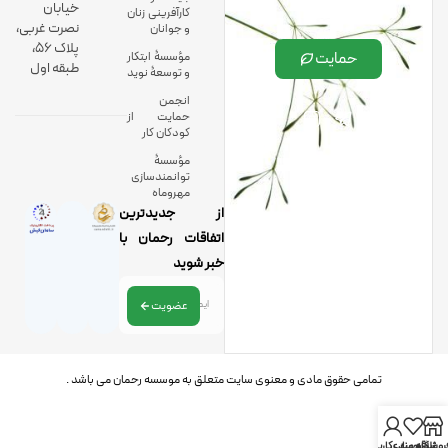
خیابان
کارآفرینی زنان
نصرت غربی،
و جوانان
پلاک 56،
حمایت
مؤسسۀ ابتکار
طبقه اول
و توسعۀ نوید
انجمن
حمایت از
کودکان کار
مؤسسۀ
توانمندسازی
مهروماه
از جدیدترین
اتفاقات رحمان با
خبر شوید
عضویت
تمامی حقوق مادی و معنوی سایت متعلق به موسسه رحمان می باشد .
روشگاه
علاقه مندی
حساب کاربری