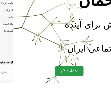
مان
پژوهش‌ها
آموزش
کتاب
ش برای آینده
پادکست
فصلنامه
ماعی ایران
از جدیدتری
حمایت