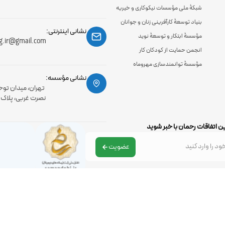
شبکۀ ملی مؤسسات نیکوکاری و خیریه
بنیاد توسعۀ کارآفرینی زنان و جوانان
نشانی اینترنتی:
مؤسسۀ ابتکار و توسعۀ نوید
g.ir@gmail.com
انجمن حمایت از کودکان کار
مؤسسۀ توانمندسازی مهروماه
نشانی مؤسسه:
تهران، میدان توح
نصرت غربی، پلاک 56، طبقه اول
ن اتفاقات رحمان با خبر شوید
عضویت
تمامی حقوق مادی و معنوی سایت متعلق به موسسه رحمان می باشد .