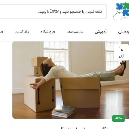
وهش
آموزش
نشست‌ها
فروشگاه
پادکست
فص
10
آبان
مقاله