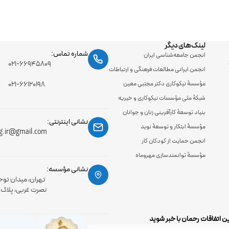
لینک‌های دیگر
شماره تماس:
انجمن جامعه‌شناسی ایران
۰۲۱-۶۶۹۴۵۸۰۹
انجمن ایرانی مطالعات فرهنگی و ارتباطات
مؤسسۀ نیکوکاری دکتر مجتبی معین
۰۲۱-۶۶۱۲۰۱۹۸
شبکۀ ملی مؤسسات نیکوکاری و خیریه
بنیاد توسعۀ کارآفرینی زنان و جوانان
نشانی اینترنتی:
مؤسسۀ ابتکار و توسعۀ نوید
g.ir@gmail.com
انجمن حمایت از کودکان کار
مؤسسۀ توانمندسازی مهروماه
نشانی مؤسسه:
تهران، میدان توح
نصرت غربی، پلاک 56، طبقه اول
ن اتفاقات رحمان با خبر شوید