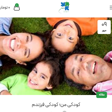
0
0
تومان
09
مهر
مقاله
کودکی من؛ کودکی فرزندم