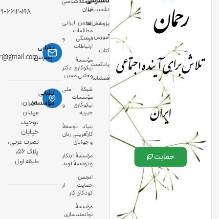
رحمان
دسترسی
جامعه‌شناسی
ایران
نشست‌ها
۲۱-۶۶۱۲۰۱۹۸
انجمن ایرانی
پژوهش‌ها
مطالعات
آموزش
فرهنگی و
ارتباطات
نشانی
کتاب
تلاش برای آینده اجتماعی
اینترنتی:
ir@gmail.com
مؤسسۀ
پادکست
نیکوکاری دکتر
مجتبی معین
فصلنامه
شبکۀ ملی
نشانی
مؤسسات
ایران
مؤسسه:
تهران،
نیکوکاری و
میدان
خیریه
توحید،
بنیاد توسعۀ
خیابان
کارآفرینی زنان
نصرت غربی،
و جوانان
پلاک 56،
حمایت
مؤسسۀ ابتکار
طبقه اول
و توسعۀ نوید
انجمن
حمایت از
کودکان کار
مؤسسۀ
توانمندسازی