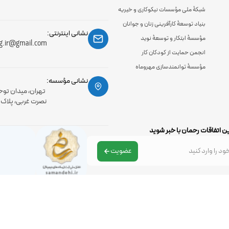
شبکۀ ملی مؤسسات نیکوکاری و خیریه
بنیاد توسعۀ کارآفرینی زنان و جوانان
نشانی اینترنتی:
مؤسسۀ ابتکار و توسعۀ نوید
g.ir@gmail.com
انجمن حمایت از کودکان کار
مؤسسۀ توانمندسازی مهروماه
نشانی مؤسسه:
تهران، میدان توح
نصرت غربی، پلاک 56، طبقه اول
ن اتفاقات رحمان با خبر شوید
عضویت
تمامی حقوق مادی و معنوی سایت متعلق به موسسه رحمان می باشد .