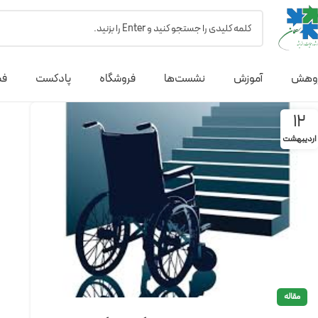
وهش
آموزش
نشست‌ها
فروشگاه
پادکست
فص
12
اردیبهشت
مقاله