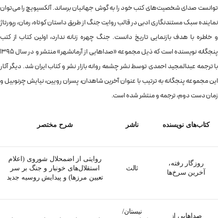
توانست صدای شخصیت‌های کتب خود را به گوش جهانیان برساند. آلکسیویچ را می‌توان
نماینده سبک مستندنگاری ادبی در قالب روایت جنگ از طریق داستان کوتاه، رمان، رپورتاژ
و خاطره با هدف بازنمایی تاریخ دانست. جنگ چهره زنانه ندارد، اولین کتاب از کتب
پنجگانه نویسنده است که ذیل مجموعه «صداهایی از آرمانشهر» منتشر و در سال ۱۳۹۵
با ترجمه عبدالمجید احمدی توسط نشر چشمه روانه بازار نشر و کتاب ایران شد. دیگر آثار
این مجموعه پنجگانه به ترتیب با عنوان آخرین شاهدان، پسران رویین، نیایش چرنوبیل و
زمان دست دوم، ترجمه و منتشر شده است.
کتاب‌های نویسنده
ناشر
شرح مختصر
روایتی از اضمحلال شوروی (اعلام
روزگار رفته،
ثالث
استقلال‌های خونبار و جنگ بر سر
آخرین سرخ‌ها
تعیین مرزها) و پیدایش روسیه جدید
نیستان/
صداهایی از