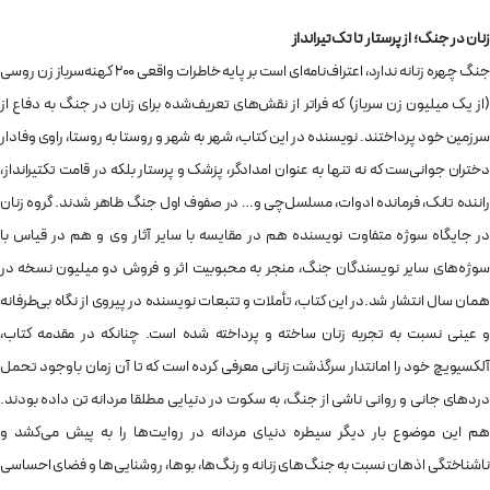
زنان در جنگ؛ از پرستار تا تک‌تیرانداز
جنگ چهره زنانه ندارد، اعتراف‌نامه‌ای است بر پایه خاطرات واقعی ۲۰۰ کهنه‌سرباز زن روسی
(از یک میلیون زن سرباز) که فراتر از نقش‌های تعریف‌شده برای زنان در جنگ به دفاع از
سرزمین خود پرداختند. نویسنده در این کتاب، شهر به شهر و روستا به روستا، راوی وفادار
دختران جوانی‌ست که نه تنها به عنوان امدادگر، پزشک و پرستار بلکه در قامت تک‎تیرانداز،
راننده تانک، فرمانده ادوات، مسلسل‌چی و… در صفوف اول جنگ ظاهر شدند. گروه زنان
در جایگاه سوژه متفاوت نویسنده هم در مقایسه با سایر آثار وی و هم در قیاس با
سوژه‌های سایر نویسندگان جنگ، منجر به محبوبیت اثر و فروش دو میلیون نسخه در
همان سال انتشار شد.
در این کتاب، تأملات و تتبعات نویسنده در پیروی از نگاه بی‌طرفانه
و عینی نسبت به تجربه زنان ساخته و پرداخته شده است. چنانکه در مقدمه کتاب،
آلکسیویچ خود را امانتدار سرگذشت زنانی معرفی کرده است که تا آن زمان باوجود تحمل
دردهای جانی و روانی ناشی از جنگ، به سکوت در دنیایی مطلقا مردانه تن داده بودند.
هم این موضوع بار دیگر سیطره دنیای مردانه در روایت‌ها را به پیش می‌کشد و
ناشناختگی اذهان نسبت به جنگ‌های زنانه و رنگ‌ها، بوها، روشنایی‌ها و فضای احساسی