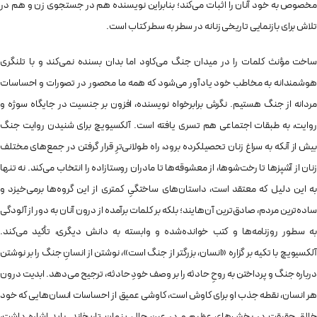
مخصوص به خود آنان را اثبات می‌کند؛ بنابراین نویسنده هم در جستجوی زن و هم در
تلاش برای بازنمایی تاریخی زنانه در سطر به سطر کتاب است.
ساخت مؤنث کلمات را در میدان جنگ می‌کاود اما بدان بسنده نمی‌کند و با تلنگری
هوشمندانه به مخاطب خود یادآور می‌شود که همه ما محصور در تصورات و احساسات
مردانه از جنگ هستیم.
نگرش برابرخواه نویسنده، افزون بر جنسیت در جایگاه سوژه و
روایت، به طبقات اجتماعی هم تسری یافته است. آلکسیویچ برای شنیدن روایت جنگ
بیش از آنکه به سراغ زنان تحصیلکرده برود، راه طولانی‌ترِ قرار گرفتن در جمع‌های مختلف
زنان از آشپزها تا رخت‌شوها، از معشوقه‌ها تا مادران روستازاده را انتخاب می‌کند. نه تنها
به این دلیل که معتقد است، داستان‌های ساختگیِ کمتری از این گروه‌ها برمی‌خیزد و
ساده‌ترین مردم، صادق‌ترین آن‌هایند؛ بلکه بر کلمات برآمده از درون آنان به دور از آلودگی
به سطور روزنامه‌ها و کتب خوانده‌شده و وابسته به دانش دیگری، تأکید می‌کند.
آلکسیویچ با تکیه بر گزاره «انسان، بزرگتر از جنگ است»، نوشتن از انسانِ جنگ را بر نوشتن
درباره جنگ و پرداختن به روحِ حادثه را بر وصف خودِ حادثه، ترجیح می‌دهد. ابدیت درون
هر انسان، نقطه جذب او برای کاوش است، کاوشی عمیق از احساسات انسان‌هایی که خود
خالق حقیقت در بخش‌های عظیم و در عین حال پنهان تاریخ‌اند. باید اشاره داشت،