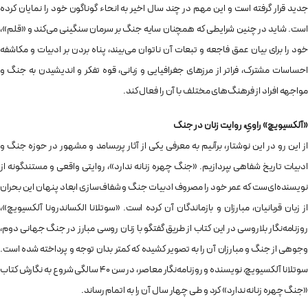
جدید قرار گرفته است و این مهم در چند سال اخیر به انحاء گوناگون خود را نمایان کرده
است. شاید در چنین شرایطی که همچنان سایه جنگ بر سرمان سنگینی می‌کند و «قلم»،
خود را برای بیان عمق فاجعه و تبعات آن ناتوان می‌بیند، پناه بردن بر ادبیات و مکاشفه
احساسات مشترک، فراتر از مرزهای جغرافیایی و زبانی، قوه تفکر و اندیشیدن به جنگ و
مواجهه افراد از فرهنگ‌های مختلف با آن را فعال کند.
«آلکسیویچ» راویِ، روایت زنان در جنگ
از این رو در این نوشتار، برآنیم به معرفی یکی از آثار پربسامد و مشهور در حوزه جنگ و
ادبیات تاریخ شفاهی بپردازیم. «جنگ چهره زنانه ندارد»، روایتی واقعی و مستندگونه از
نویسنده‌ای‌ست که عمر خود را مصروف ادبیات جنگ و شفاف‌سازی ابعاد پنهان این بحران
از زبان قربانیان، مبارزان و بازماندگان آن کرده است. «سوتلانا الکساندرونا آلکسیویچ»،
روزنامه‌نگار بلاروسی در این کتاب از طریق گفتگو با زنان روسی مبارز در جنگ جهانی دوم،
وجوهی از جنگ و مبارزان آن را به تصویر کشیده که کمتر بدان توجه و پرداخته شده است.
سوتلانا آلکسیویچ، نویسنده و روزنامه‌نگار معاصر، در سن ۴۰ سالگی شروع به نگارش کتاب
«جنگ چهره زنانه ندارد» کرد و طی چهار سال آن را به اتمام رساند.