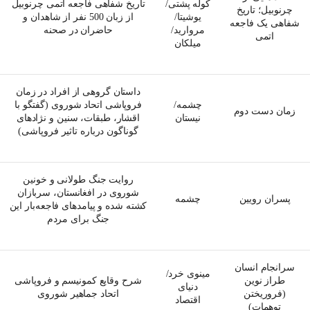
کوله پشتی/
تاریخ شفاهی فاجعه اتمی چرنوبیل
چرنوبیل؛ تاریخ
یوشیتا/
از زبان 500 نفر از شاهدان و
شفاهی یک فاجعه
مروارید/
حاضران در صحنه
اتمی
میلکان
داستان گروهی از افراد در زمان
چشمه/
فروپاشی اتحاد شوروی (گفتگو با
زمان دست دوم
نیستان
اقشار، طبقات، سنین و نژادهای
گوناگون درباره تاثیر فروپاشی)
روایت جنگ طولانی و خونین
شوروی در افغانستان، سربازان
پسران رویین
چشمه
کشته شده و پیامدهای فاجعه‌بار این
جنگ برای مردم
سرانجام انسان
مینوی خرد/
طراز نوین
شرح وقایع کمونیسم و فروپاشی
دنیای
(فروریختن
اتحاد جماهیر شوروی
اقتصاد
توهمات)