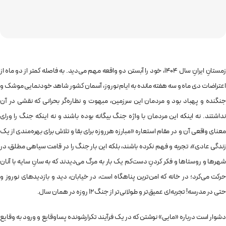
زمستانِ ایرانِ سال ۱۴۰۴، خود را آبستن دو واقعه مهم می‌دید. به فاصله کمتر از دو ماه از
اعتراضات دی ماه و سه هفته مانده به ایام نوروز، آسمان کشور شاهد خودنمایی موشک و
جنگنده و پهباد بود و مردمان این سرزمین، مبهوت و نظاره‌گر بحرانی که نقشی در آن
نداشتند. نه اینکه این مردمان با واژه جنگ بیگانه بوده باشند و نه اینکه جنگ را ورای
معنای واقعی آن و در مقام استعاره «مبارزه هرروزه برای بقا و تلاش برای بهره‌مندی از یک
زندگی عادی»، تجربه و فهم نکرده باشند، بلکه این بار جنگ را در قامت سیاهی مطلق، در
شهرها و روستاها و فکر کردنِ دست‌کم یک بار به مرگ می‌دیدند که به سانِ سایه با آنان
حرکت می‌کرد؛ در خانه که امن‌ترین پناهگاه است، در خیابان، دید و بازدیدهای نوروز و
حتی در مدرسه! تجربه‌ای عمیق‌تر و طولانی‌تر از جنگ ۱۲ روزه در همان سال.
دشوار است درباره «مایی» نوشتن که در یک فرآیند تکرارشونده پساوقایع و ورود به وقایع