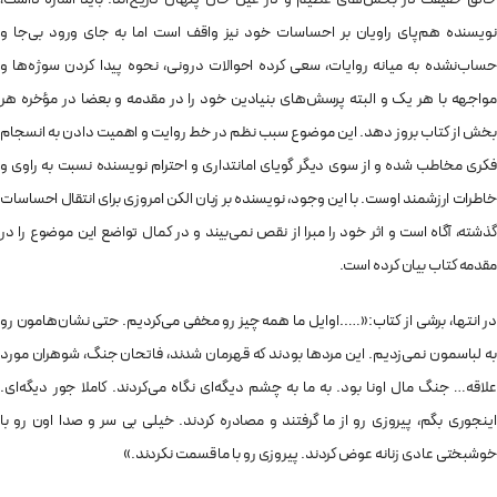
نویسنده هم‌پای راویان بر احساسات خود نیز واقف است اما به جای ورود بی‌جا و
حساب‌نشده به میانه روایات، سعی کرده احوالات درونی، نحوه پیدا کردن سوژه‌ها و
مواجهه با هر یک و البته پرسش‌های بنیادین خود را در مقدمه و بعضا در مؤخره هر
بخش از کتاب بروز دهد. این موضوع سبب نظم در خط روایت و اهمیت دادن به انسجام
فکری مخاطب شده و از سوی دیگر گویای امانتداری و احترام نویسنده نسبت به راوی و
خاطرات ارزشمند اوست. با این وجود، نویسنده بر زبان الکن امروزی برای انتقال احساسات
گذشته، آگاه است و اثر خود را مبرا از نقص نمی‌بیند و در کمال تواضع این موضوع را در
مقدمه کتاب بیان کرده است.
در انتها، برشی از کتاب:
«…..اوایل ما همه چیز رو مخفی می‌کردیم. حتی نشان‌هامون رو
به لباسمون نمی‌زدیم. این مردها بودند که قهرمان شدند، فاتحان جنگ، شوهران مورد
علاقه… جنگ مال اونا بود. به ما به چشم دیگه‌ای نگاه می‌کردند. کاملا جور دیگه‌ای.
اینجوری بگم، پیروزی رو از ما گرفتند و مصادره کردند. خیلی بی سر و صدا اون رو با
خوشبختی عادی زنانه عوض کردند. پیروزی رو با ما قسمت نکردند.»