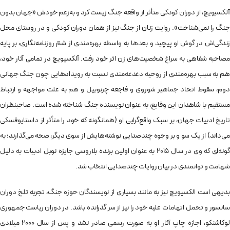
آلکسیویچ، از دوران کودکی متأثر از واقعه جنگ زیست کرد و به‌زعم خودش «جهان بدون
جنگ را نمی‌شناخت». روایت زنان از جنگ نیز از همان دوران کودکی و در روستای محل
زندگی‌اش در گوش او پیچید و بعدها به واسطه بهره‌مندی از شمّ روزنامه‌نگاری، بر پایه
مصاحبه شفاهی به سراغ شخصیت‌های زن اثر خود رفت.
آلکسیویچ در تمامی آثار خود،
هم به سبب بهره‌مندی از روحیه دغدغه‌مندی نسبت به رویدادهایی چون جنگ جهانی
دوم، سقوط اتحاد جماهیر شوروی و فاجعه چرنوبیل و هم به علت مواجهه و ارتباط
مستقیم با شاهدان این وقایع، به عنوان نویسنده جنگ شناخته شده است. صاحبنظران
تاریخ ادبیات جهان، بر سبک واقع‌گرایی او (همانگونه که خود را متأثر از داستایوفسکی
می‌داند) از یک سو و بر وجوه چندصدایی نوشته‌هایش از سوی دیگر، صحه می‌گذارند؛ به
گونه‌ای که وی در سال ۲۰۱۵ به عنوان اولین برنده بلاروسی جایزه نوبل ادبیات به دلیل
شهامت و توانمندی‌ در بیان روایات چندصدایی انتخاب شد.
بدیهی است الکسیویچ نیز به مانند بسیاری از نویسندگان حوزه جنگ، تجربه تلخ دوران
سانسور و تحمل اتهامات علیه خود را نیز از سر گذرانده باشد. در دوران ریاست جمهوری
لوکاشنکو، اجازه چاپ آثار او به صورت رسمی صادر نشد و پس از سال ۲۰۰۰ میلادی