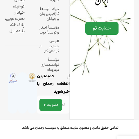
ایران
میدان
خیریه
توحید،
بنیاد توسعۀ
خیابان
کارآفرینی زنان
نصرت غربی،
و جوانان
پلاک 56،
حمایت
مؤسسۀ ابتکار
طبقه اول
و توسعۀ نوید
انجمن
حمایت از
کودکان کار
مؤسسۀ
توانمندسازی
مهروماه
از جدیدترین
اتفاقات رحمان با
خبر شوید
عضویت
تمامی حقوق مادی و معنوی سایت متعلق به موسسه رحمان می باشد .