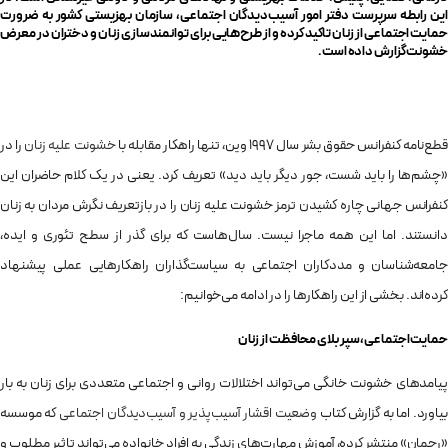
این رابطه سرپرست دفتر امور آسیب‌دیدگان اجتماعی، سازمان بهزیستی کشور به ضرورت
حمایت اجتماعی از زنان تاکید کرده و از طرح‌هایی برای توانمندسازی زنان و دختران در معرض
خشونت گزارش داده است.
طع‌نامه کنفرانس حقوق بشر سال ۱۹۹۷ وین، تنها راهکار مقابله با
خشونت علیه زنان
را در
«چشم‌ها را باید شست، جور دیگر باید دید» تعریف کرد. یعنی در یک کلام حاضران این
کنفرانس جهانی چاره کشیدن ترمز خشونت علیه زنان را در بازتعریف نگرش مردان به زنان
دانستند. اما این همه ماجرا نیست. سال‌هاست که برای گذر از سطح تئوری و ایده،
جامعه‌شناسان و مددکاران اجتماعی به سیاست‌گذاران راهکارهایی عملی پیشنهاد
کرده‌اند. بخشی از این راهکارها را در ادامه می‌خوانیم:
حمایت اجتماعی، سپر بلای محافظت از زنان
پیامدهای خشونت خانگی می‌تواند اختلالات روانی و اجتماعی متعددی برای زنان به بار
بیاورد. اما به گزارش کتاب
وضعیت اقشار آسیب‌پذیر و آسیب‌دیدگان اجتماعی
که موسسه
«رحمان» منتشر کرده، آموزش مهارت‌های زندگی به افراد خانواده می‌تواند تاثیر مطلوب و