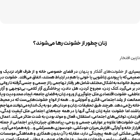
زنان چطور از خشونت رها می‌شوند؟
نازنین افتخار
بسیاری از
خشونت‌های آشکار و پنهان
در فضای خصوصی خانه و از طرف افراد نزدیک و
صمیمی که با پیوندی زناشویی یا خونی با هم در ارتباط هستند، اتفاق می‌افتد. خشونت در
محیط خانواده به اشکال مختلف شامل هر رفتار تهاجمی را از جسمی و جنسی گرفته تا روانی
در بر می‌گیرد.کتک زدن، مجروح کردن، هل دادن، پرخاشگری آزار کلامی، بی‌توجهی و آزار
عاطفی، خشونت اقتصادی مثل جلوگیری از ورود زنان به فضای جامعه، ایجاد محدودیت و یا
ممانعت از رشد اجتماعی، فکری و آموزشی و… همه از انواع خشونت‌هایی‌ست که در محیط
خانه رخ می‌دهد. هرچند طبق تحقیقات، زنان و مردان هر دو به یک اندازه می‌توانند مهاجم
باشند اما خشونت علیه زنان زندگی آنها را در همه جنبه‌های اجتماعی مثل کیفیت زندگی،
فرزندان، توانایی‌های اجتماعی، استقلال، فعال و مولد بودن به شدت متاثر می‌کند. اعمال
این خشونت‌ها علاوه بر عوارض جسمی و روحی، پیامدهای جبران‌ناپذیر اجتماعی از جمله
فرار از خانه و آوارگی، افزایش میزان خودکشی، خودسوزی، همسرکشی و‌… را به همراه می‌آورد.
وقتی مشکلی این همه پیچیدگی دارد، مقابله با آن بدون همکاری و هماهنگی موسسات
درمانی، قضایی، پلیس، خدمات بهزیستی و نهادهای مردمی و دولتی غیرممکن است. در