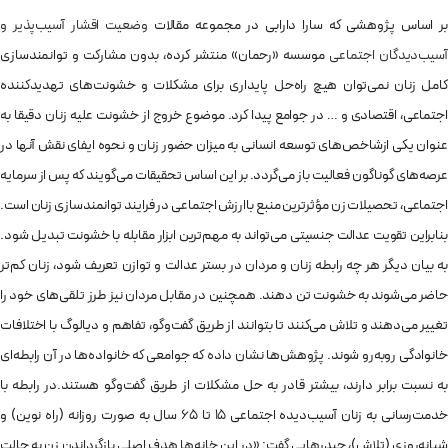
بر اساس پژوهشی که سارا دارابی در مجموعه مقالات
وضعیت اقشار آسیب‌پذیر و
آسیب‌دیدگان اجتماعی
موسسه «رحمان» منتشر کرده، بدون مشارکت و توانمندسازی
کامل زنان نمی‌توان هیچ راه‌حل پایداری برای مشکلات و خشونت‌های تهدید‌کننده
اجتماعی، اقتصادی و … در جوامع پیدا کرد. موضوع خروج از خشونت علیه زنان دقیقا به
عنوان یکی ازشاخص‌های توسعه انسانی به میزان حضور زنان و نحوه ایفای نقش آنها در
عرصه‌های گوناگون فعالیت باز می‌گردد. بر این اساس تحقیقات می‌گویند که پس از سرمایه‌
اجتماعی، تحصیلات زن مؤثرترین منبع باارزش اجتماعی در فرایند توانمندسازی زنان است.
بنابراین تقویت عدالت جنسیتی می‌تواند به مهم‌‎ترین ابزار مقابله با خشونت تبدیل شود.
به بیان دیگر هر چه رابطه زنان و مردان در بستر عدالت و توازن تعریف شود، زنان کم‌تر
حاضر می‌شوند به خشونت تن دهند. همچنین در مقابل مردان نیز طرز تلقی‌های خود را
تغییر می‌دهند و تلاش می‌کنند تا بتوانند از طریق گفت‌وگو، تفاهم و دیالوگ با اختلافات
خانوادگی رو‌به‌رو شوند. پژوهش‌ها نشان داده که جوامعی که خانواده‌ها در آن رابطه‌ای
به نسبت برابر دارند، بیشتر قادر به حل مشکلات از طریق گفت‌وگو هستند.در رابطه با
خدمت‌رسانی به زنان آسیب‌دیده اجتماعی ۱۵ تا ۶۵ سال به صورت روزانه (راه نوین) و
شبانه‌روزی (تلاش)، حیدرهایی گفت: «در این خانه‌ها هدف اصلی بازگرداندن زن به حالت