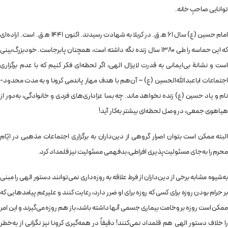
توانایی صاحبِ خانه.
امام حسین (ع) سال 61 ﻫ.ق. در کربلا به شهادت رسیدند. اکنون 1441 ﻫ.ق. است. اراده‌ای
که این حماسه را طی 1380 سال زنده نگه داشته است، همچنان پابرجاست. خودبزرگ‌بینی
است و نشانة بی‌ایمانی به قدرت لایزال الهی، اگر لحظه‌ای فکر کنیم که با عدم برگزاری
اجتماعات اباعبدالله‌الحسین (ع) – آن‌هم با هدف مهار پاندمی کرونا و به مدت محدود-
نام و یاد حسین (ع) زنده نخواهد ماند. چه بسا عزاداری‌های فردی و خانوادگی،‌ به‌دور از
هیاهوی جمعی، در وصل لحظه‌ای بیشتر به‌کار آید!
البته ممکن است بتوان اصرار گروهی از دین‌داران به برگزاری اجتماعات مذهبی در ایّام
محرم را به‌جای مسئولیت‌پذیری افراطی،‌ بدفهمی مسئولیت نیز قلمداد کرد.
به‌شیوه مشابه برخی از دین‌داران از فرط علاقه به روزه‌داری نمی‌توانند دستور الهی را مبنی
بر حرام بودن روزه برای کسی که روزه برای او ضرر دارد، رعایت کنند و علیرغم پیامدهایی که
ممکن است روزه بر وخامت بیماری جسمی آنها داشته باشد، باز هم روزه می‌گیرند و این امر
را خلاف دستور الهی هم قلمداد نمی‌کنند! دقیقاً در همه‌گیری کرونا نیز نگرانی از به‌خطر