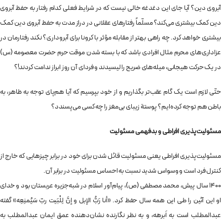
آبروی دین؟ آیا جای این دغدغه خالی نیست که در شرایط فعلی کدام رفتار به حفظ آبروی
دین کمک بیشتری می‌کند؟ مسلّماً رفتارهای عقلانی در دراز مدت به حفظ آبروی دین کمک
بیشتری خواهد کرد. چه راهی بهتر از مقابله مؤثر با کرونا برای آبروداری؟ نکند رفتارمان در
عزاداری‌های محرم مثال افرادی باشد که با بسته شدن موقت حرم حضرت معصومه (س)
در یک حرکت هیجانی، میله‌های ضریح را لیسیدند و فردای آن روز ابراز ندامت کردند!؟
حتّی لازم است یک گام عقب‌تر بگذاریم و از خود بپرسیم که آیا هم‌پای توجه به ظاهر، به
باطن هم توجه کرده‌ایم؟ پوستة زیبای بی‌مغز را چه کسی می‌پسندد؟
مسئولیت‌پذیری افراطی و بدفهمی مسئولیت
مسئولیت‌پذیری افراطی یعنی مسئولیت قائل شدن برای خود در برابر چیزهایی که خارج از
کنترل فرد است و وسواس شدید نسبت به احساس مسئولیت در برابر آن.
1400 سال پیش، محمد مصطفی (ص)، پیام‌آور اسلام در شبه‌جزیره عربستان بود و خدای
او این آئین را طی این همه سال حفظ کرد. «أنا رَبُّ الإبل و إنَّ لِلْبَیت ربّ سَیُمنِعِه» گفته
عبدالمطلب است به اَبرهه، و به نظر نگارنده نشان‌دهنده عمق ایمان عبدالمطلب به