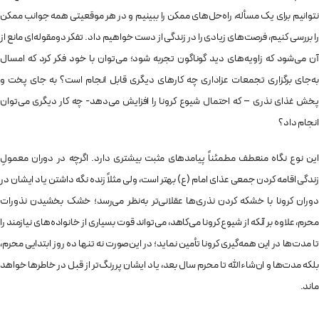
نتوانیم برای یک مسأله، راه‌حل‌های ممکن را ببینیم و در هر موقعیتی همه جوانب ممکن
را بررسی کنیم، فرصت‌های زیادی را در زندگی از دست خواهیم داد. تفکر دومقوله‌ای مانع از
آن می‌شود که زاویه‌های دید گوناگون تجربه شود؛ می‌توان با خود فکر کرد که امسال
به‌جای برگزاری تجمعات عزاداری چه کارهای دیگری قابل انجام است؟ به جای پخت و
پخش غذای نذری – که احتمال شیوع کرونا را افزایش می‌دهد- چه کار دیگری می‌توان
انجام داد؟
این نوع نگاه منعطف مطمئناً پیامدهای مثبت بیشتری دارد. اگرچه در دوران معمولِ
زندگی اقامه کردن جمعی عذای امام (ع) بهتر است، ولی مثلاً زنده نگه داشتن یاد ایشان در
دوران کرونا با خشکه کردن نذری‌ها عقلانی‌تر به‌نظر می‌رسد؛‌ خشک بخشیدن نذورات
محرم، علاوه بر آنکه از شیوع کرونا می‌کاهد، می‌تواند قوت بسیاری از خانواده‌های نیازمند را
تا مدت‌ها در این همه‌گیری کرونا تأمین نماید؛ در این‌صورت نه تنها ده روز ابتدایی محرم،
بلکه مدت‌ها و ان‌شاءالله تا محرم سال بعد، یاد ایشان پررنگ‌تر از قبل در خاطرها خواهد
ماند.