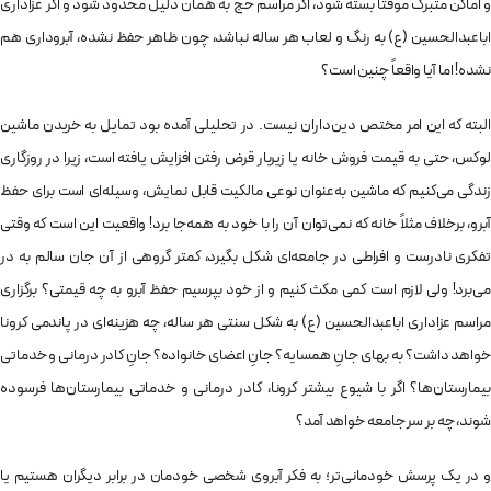
و اماکن متبرک موقتاً بسته شود، اگر مراسم حج به همان دلیل محدود شود و اگر عزاداری
اباعبدالحسین (ع) به رنگ و لعاب هر ساله نباشد، چون ظاهر حفظ نشده، آبروداری هم
نشده! اما آیا واقعاً چنین است؟
البته که این امر مختص دین‌داران نیست. در تحلیلی آمده بود تمایل به خریدن ماشین
لوکس، حتی به قیمت فروش خانه یا زیربار قرض رفتن افزایش یافته است، زیرا در روزگاری
زندگی می‌کنیم که ماشین به‌عنوان نوعی مالکیت قابل نمایش، وسیله‌ای است برای حفظ
آبرو، برخلاف مثلاً خانه که نمی‌توان آن را با خود به همه‌جا برد! واقعیت این است که وقتی
تفکری نادرست و افراطی در جامعه‌ای شکل بگیرد، کمتر گروهی از آن جان سالم به در
می‌برد! ولی لازم است کمی مکث کنیم و از خود بپرسیم حفظ آبرو به چه قیمتی؟ برگزاری
مراسم عزاداری اباعبدالحسین (ع) به شکل سنتی هر ساله، چه هزینه‌ای در پاندمی کرونا
خواهد داشت؟ به بهای جانِ همسایه؟ جانِ اعضای خانواده؟ جانِ کادر درمانی و خدماتی
بیمارستان‌ها؟ اگر با شیوع بیشتر کرونا، کادر درمانی و خدماتی بیمارستان‌ها فرسوده
شوند، چه بر سر جامعه خواهد آمد؟
و در یک پرسش خودمانی‌تر؛ به فکر آبروی شخصی خودمان در برابر دیگران هستیم یا