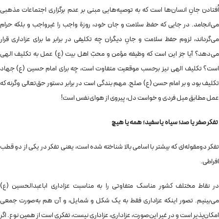
اُفتادن جانِ انسان‌ها است که به توصیه‌هایی مبنی بر عدم برگزاری اجتماعات مذهبی
می‌انجامد. در جایی که حفظ سلامت و جان خود، روزة واجب را غیرواجب و بلکه حرام
می‌گرداند، لزوم حفظ سلامت و جانِ دیگران چه تکلیفی در برابر ما برای عزاداری قرار
می‌دهد؟ آیا جز این است که وظیفه مؤمن و محبّ اهل بیت (ع) عمل به تکلیف الهی
است؟ تکلیف الهی نیز برحسب موقعیت متفاوت است، چه برای امام حسین (ع) جهاد
تکلیف بود و بر امام حسن (ع) صلح. مهم بندگی است در برابر دستور حق‌تعالی وگرنه که
عمل مطابق میل فردی و خواست دل، پیروی از هوای نفس است!
تفکر صفر یا صد؛ سیاه یا سفید؛ همه یا هیچ
تفکر دومقوله‌ای که بیشتر با اسامی بالا شناخته شده است، یعنی تفکر در یکی از دو قطب
افراطی.
در نقاط مختلف کشور مناسک متفاوتی را به مناسبت عزاداری اباعبدالحسین (ع)
می‌بینیم. تصور اینکه عزاداری فقط به یک شکل و شمایل، و آن هم به‌صورت جمعی
امکان‌پذیر است و در غیر این‌صورت، عزاداری، عزاداری نیست، تفکری است از همین نوع. اگر