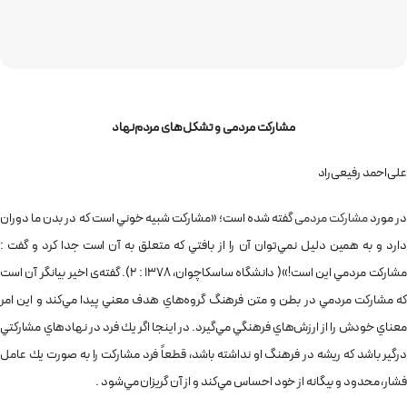
مشارکت مردمی و تشکل‌های مرد
‌م‌
نهاد
علی‌احمد رفیعی‌راد
ر مورد
مشارکت مردمی
گفته شده است؛ «مشارکت شبيه خوني است كه در بدن ما دوران
دارد و به همين دليل نمي‌توان آن را از بافتي كه متعلق به آن است جدا كرد و گفت :
مشاركت مردمي اين است!»( دانشگاه ساسكاچوان، 1378 : 2). گفته‌­ی اخیر بیانگر آن است
که مشاركت مردمي در بطن و متن فرهنگ گروه‌هاي هدف معني پيدا مي‌­كند و اين امر
معناي خودش را از ارزش‌­هاي فرهنگي مي‌­گيرد. در اينجا اگر يك فرد در نهادهاي مشاركتي
درگير باشد كه ريشه در فرهنگ او نداشته باشد، قطعاً فرد مشاركت را به صورت يك عامل
فشار، محدود و بيگانه از خود احساس مي‌كند و از آن گريزان مي‌شود .