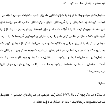
توسعه و سازندگی جامعه تقویت کنند.
سازمان‌­های مردم‌نهاد با توجه به ظرفیت‌­هایی که برای جلب مشارکت مردمی دارند می‌­
توانند گروه‌های حاشیه­‌ای و یا گروه‌های دارای ظرفیت­‌های خاص که در برنامه‌­های
غیرمنعطف بوروکراتیک نادیده گرفته شده‌­اند را برای توسعه پایدار بسیج نمایند. از زمره
گروه‌های هدف سازمان­‌ها می‌­توان به جوانان به عنوان پیشروترین گروه‌ها اشاره نمود.
جوانان با توجه به نیروی جوانی و خلاقیت‌­های خود می‌­توانند گره از کارهای فروبسته
بسیاری بگشایند، بر این اساس در کشورهای پیشرو، همواره بستر ورود جوانان به
سازمان‌های مردم‌نهاد فراهم می‌­شود. در مقابل، ساختارهای پیرسالار و معطوف به
گذشته چندان به جوانان اعتماد نمی‌­شود و جامعه از پتانسیل‌­های فراوان جوانی آنها
بی‌بهره می‌­ماند.
منابع؛
دانشگاه سا­سكاچو­ن كانادا­( 1378 )­مشاركت مردمي در سازمان­هاي تعاوني ( معني­دار
ساختن عضويت در تعاوني­ها­)­، تهران : انتشارات وزارت تعاون .