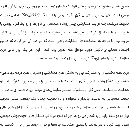
مطرح شدن مشاركت در بطن و متن فرهنگ همان توجه به جهان‌بيني و جهان‌نگري افراد
بومي است. جهان‌‌بيني و جهان‌­نگري افراد بومي را «­سينگ»
(Sing,1997)
به اين صورت
تعريف مي‌كند؛ يك فرايند مشاركتي ­­پيش‌رونده متشمل بر باورها و روابط افراد بومي با
طبيعت و فلسفة زندگي‌­شان مي‌باشد كه در حقيقت تمام جوانب زندگي از آن تاثیر
می‌پذیرد. با توجه به پیشگفته‌­ها؛ مشاركت راهي است كه موجب آن­ مي‌­گردد كه علايق
اجتماع محلي بر نگرش مورد توافق عام تمركز پيدا كند . اين امر يك ابزار عالي براي
سازماندهي­، برنامه­‌ريزي­، آگاهي­، اجماع­، حل تضاد و تصميم است­.
برای نظم بخشیدن به مشارکت نیاز به تشکل‌­های مشارکتی و سازمان‌های مردم‌نهاد ­می‌­
باشد، این تشکل‌­ها با تسهیلگری خود، اجتماعات محلی را حول محور مشترک به جلو
هدایت می‌­نمایند. اصل کلی و مشترک تمامی سازمان‌­های مردم نهاد همیاری مردم در
جهت دستیابی به توسعه پایدار و متوازن و در نهایت ایجاد یک جامعه مدنی مترقی
است. به همین جهت این سازمان‌­ها در مجامع بین‌المللی به عنوان یکی از ابزارهای عالی
نیل به توسعه پایدار به شمار می روند. چرا که آنان در قالب تشکل‌­های خودجوش مردمی
نمود پیدا کرده و می‌­توانند با بسیج امکانات، نیروها و توان اجتماعی را برای خدمت به