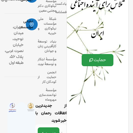
تلاش برای آینده اجتماعی
مؤسسۀ
پادکست
نیکوکاری دکتر
مجتبی معین
فصلنامه
شبکۀ ملی
نشانی
مؤسسات
ایران
مؤسسه:
تهران،
نیکوکاری و
میدان
خیریه
توحید،
بنیاد توسعۀ
خیابان
کارآفرینی زنان
نصرت غربی،
و جوانان
پلاک 56،
حمایت
مؤسسۀ ابتکار
طبقه اول
و توسعۀ نوید
انجمن
حمایت از
کودکان کار
مؤسسۀ
توانمندسازی
مهروماه
از جدیدترین
اتفاقات رحمان با
خبر شوید