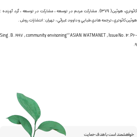
كائوتري­، هوئين( 1379). مشاركت مردم در توسعه ، مشاركت در توسعه ، گرد آورنده :
هوئين كائوتري ، ترجمه هادي طبايي و داوود غبرائي ، تهران : انتشارات روش .
Sing . B . 1997 , community envisoning ‘’ ASIAN WATMANET , lssue No . 12. P6-
9.
خواهشمند است با هدف حمایت