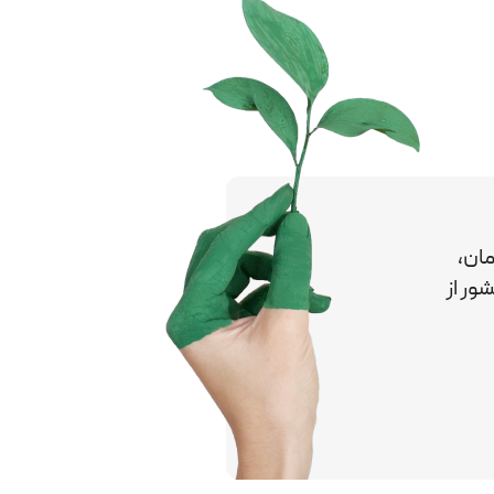
ان،
کشور
از