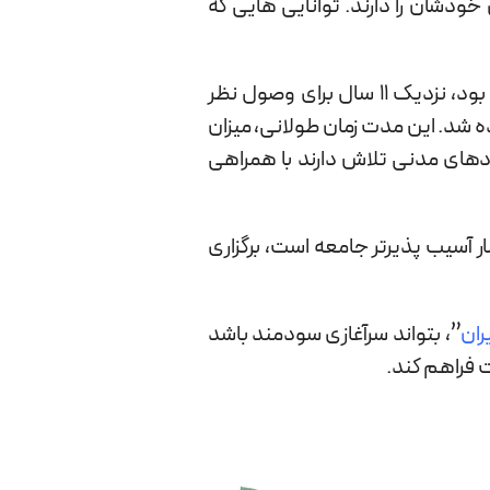
معه، توانایی های خاص خودشان را دارند. توانایی هایی که
که در اردیبهشت سال 1383 در مجلس به تصویب رسیده بود، نزدیک 11 سال برای وصول نظر
یل لزوم برخی اصلاحات، برگشت داده شد. این مدت زمان طولانی، میزان
 این حال برخی نهادهای مدنی تلاش دارند با همراهی
 آسیب پذیرتر جامعه است، برگزاری
ران
”، بتواند سرآغازی سودمند باشد
ت فراهم کند.