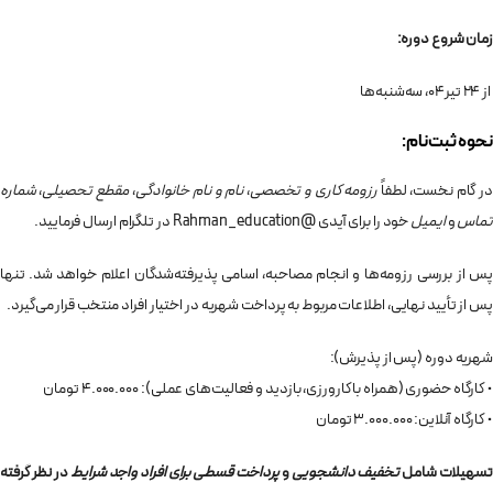
زمان شروع دوره:
از ۲۴ تیر۰۴، سه‌شنبه‌ها
نحوه ثبت‌نام:
ر گام نخست، لطفاً
رزومه کاری و تخصصی
،
نام و نام خانوادگی
،
مقطع تحصیلی
،
شماره
تماس
و
ایمیل
خود را برای آیدی @Rahman_education در تلگرام ارسال فرمایید.
پس از بررسی رزومه‌ها و انجام مصاحبه، اسامی پذیرفته‌شدگان اعلام خواهد شد. تنها
پس از تأیید نهایی، اطلاعات مربوط به پرداخت شهریه در اختیار افراد منتخب قرار می‌گیرد.
شهریه دوره (پس از پذیرش):
• کارگاه حضوری (همراه با کارورزی، بازدید و فعالیت‌های عملی): ۴.۰۰۰.۰۰۰ تومان
• کارگاه آنلاین: ۳.۰۰۰.۰۰۰ تومان
تسهیلات شامل
تخفیف دانشجویی
و
پرداخت قسطی برای افراد واجد شرایط
در نظر گرفته