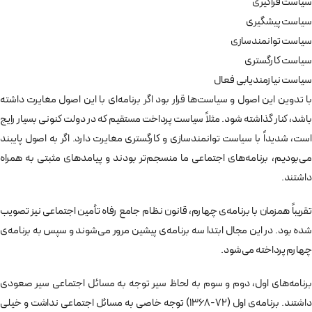
سياست فراگيری
سياست پيشگيری
سياست توانمندسازی
سياست كارگستری
سياست نيازمنديابی فعال
با تدوين اين اصول و سياست‌ها قرار بود اگر برنامه‌ای با اين اصول مغايرت داشته
باشد، كنار گذاشته شود. مثلاً سياست پرداخت مستقيم كه در دولت كنونی بسيار رايج
است، شديداً با سياست توانمندسازی و كارگستری مغايرت دارد. اگر به اصول پايبند
می‌بوديم، برنامه‌های اجتماعی ما منسجم‌تر بودند و پيامدهای مثبتی به همراه
داشتند.
تقريباً همزمان با برنامه‌ی چهارم، قانون نظام جامع رفاه تأمين اجتماعی نيز تصويب
شده بود. در اين مجال ابتدا سه برنامه‌ی پيشين مرور می‌شوند و سپس به برنامه‌ی
چهارم پرداخته می‌شود.
برنامه‌های اول، دوم و سوم به لحاظ سير توجه به مسائل اجتماعی سير صعودی
داشتند. برنامه‌ی اول (72-1368) توجه خاصی به مسائل اجتماعی نداشت و خيلی