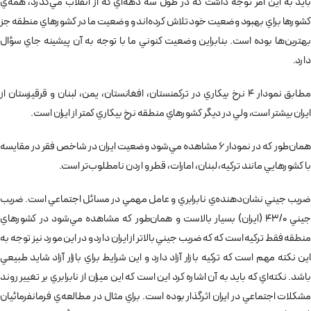
بايد به اين امر توجه داشت كه در طول سه دهه‌اي كه از انقلاب مي‌گذرد، همه‌ي
كشورها براي بهبود وضعيت خود تلاش كرده‌اند و وضعيت ما در كشورهاي منطقه جز
بهترين‌ها بوده است. بنابراين وضعيت كنوني ما با توجه به آن پيشينه جاي سؤال
دارد.
مطابق نمودار 4 نرخ بيكاري در تركمنستان، افغانستان، يمن، لبنان و قرقيزستان از
ايران بيشتر است، ولي در ديگر كشورهاي منطقه نرخ بيكاري كمتر از ايران است.
همان‌طور كه در نمودار 6 مشاهده مي‌شود وضعيت ايران در شاخص فقر در مقايسه
با كشورهايي مانند تركيه، لبنان، امارات، قطر و اردن نامطلوب‌تر است.
ضريب جيني نشان‌دهنده‌ي نابرابري و عامل مهمي در مسائل اجتماعي است. ضريب
جيني 43/0 (ايران) بسيار بالاست و همان‌طور كه مشاهده مي‌شود در كشورهاي
منطقه فقط تركيه است كه كه ضريب جيني بالاتر از ايران دارد و در اين مورد نيز توجه به
اين نكته مهم است كه تركيه بازار آزاد دارد و اين شرايط براي بازار آزاد شايد طبيعي
باشد. نكته‌اي كه بايد به آن اشاره كرد اين است كه اين ميزان از نابرابري بر تغيير روند
مشكلات اجتماعي در ايران اثرگذار بوده است. براي مثال در مطالعه‌ي فرمانفرمائيان