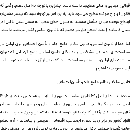
قوانين مبنايی و اصلی مغايرت داشته باشد. بنابراين با توجه به اصل دهم، وقتی كه
قانون ازدواج موقت مطرح می‌شود بايد به اين امر نيز توجه شود كه بيشتر مشتريان
ازدواج موقت مردان متأهل هستند نه پسران جوان مجرد! به همين دليل با اين امر
بنيان خانواده را تحت‌الشعاع قرار می‌دهيم كه با قانون اساسی كشور نيز متضاد است.
اما جدا از قانون اساسی، قانون نظام جامع رفاه و تأمين اجتماعی برای اولين بار
سياست‌های اجتماعی مشخصی را به اتكای قانون اساسی وضع كرد. اين كه عنوان
می‌شود برای اولين‌بار از منظر سياست‌هاست كه پيش‌ از آن ما سياست مدونی را در
اين خصوص نداشتيم.
قانون ساختار نظام جامع رفاه و تأمين اجتماعی
ماده 1- در اجرای اصل 29 قانون اساسی جمهوری اسلامی و همچنين بندهای 2 و 4
اصل بيست و يكم قانون اساسی جمهوری اسلامی ايران و در جهت ايجاد انسجام
كلان سياست‌های رفاهی كه به منظور توسعه عدالت اجتماعی و برای حمايت از همه
افراد كشور در برابر رويدادهای اجتماعی، اقتصادی،‌ طبيعی و پيامدهای آن،‌ نظام
جامع تأمين اجتماعی برقرار می‌شود. در اين برنامه به نوعی گروه‌های در معرض خطر