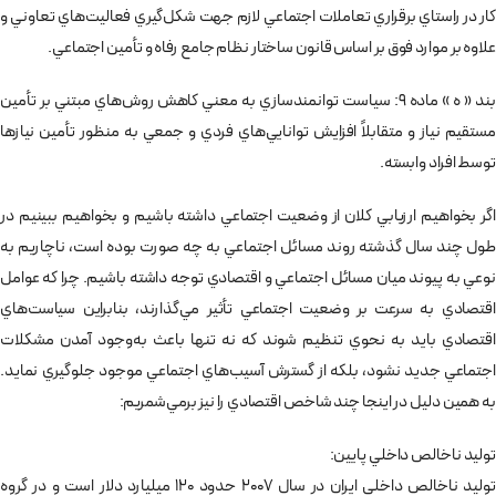
كار در راستاي برقراري تعاملات اجتماعي لازم جهت شكل‌گيري فعاليت‌هاي تعاوني و
علاوه بر موارد فوق بر اساس قانون ساختار نظام جامع رفاه و تأمين اجتماعي.
بند « ه » ماده 9: سياست توانمندسازي به معني كاهش روش‌هاي مبتني بر تأمين
مستقيم نياز و متقابلاً افزايش توانايي‌هاي فردي و جمعي به منظور تأمين نيازها
توسط افراد وابسته.
اگر بخواهيم ارزيابي كلان از وضعيت اجتماعي داشته باشيم و بخواهيم ببينيم در
طول چند سال گذشته روند مسائل اجتماعي به چه صورت بوده است، ناچاريم به
نوعي به پيوند ميان مسائل اجتماعي و اقتصادي توجه داشته باشيم. چرا كه عوامل
اقتصادي به سرعت بر وضعيت اجتماعي تأثير مي‌گذارند، بنابراين سياست‌هاي
اقتصادي بايد به نحوي تنظيم شوند كه نه تنها باعث به‌وجود آمدن مشكلات
اجتماعي جديد نشود، بلكه از گسترش آسيب‌هاي اجتماعي موجود جلوگيري نمايد.
به همين دليل در اينجا چند شاخص اقتصادي را نيز برمي‌شمريم:
توليد ناخالص داخلي پايين:
توليد ناخالص داخلي ايران در سال 2007 حدود 120 ميليارد دلار است و در گروه