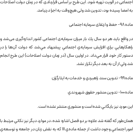
اجتماعی در الويت تهيه شود. اين طرح بر اساس قراردادی كه در زمان دولت اصلاحات
به امضا رسيده بود، تدوين شد ولی هيچ‌وقت به اجرا درنيامد.
ماده 98- حفظ و ارتقای سرمايه اجتماعی
در واقع بايد هر دو سال يك بار ميزان سرمايه‌ی اجتماعی كشور اندازه‌گيری می‌شد و
راهكارهايي براي افزايش سرمايه‌ي اجتماعي پيشنهاد مي‌شد كه دولت آن‌ها را در
دستور كار خود قرار مي‌داد. در اولين سال (در زمان دولت اصلاحات) اين طرح انجام
شد ولي از آن به بعد ديگر تكرار نشد.
ماده 99- تدوين سند راهبردي و خدمات به ايثارگران
ماده 100- تدوين منشور حقوق شهروندي
اين مورد نيز بايگاني شده است و منشوري منتشر نشده است.
همان‌طور كه گفته شد علاوه بر دو فصل اشاره شده، در موارد ديگر نيز نكاتي مرتبط با
امور اجتماعي وجود داشت از جمله ماده‌ي 111 كه به نقش زنان در جامعه و توسعه‌ي