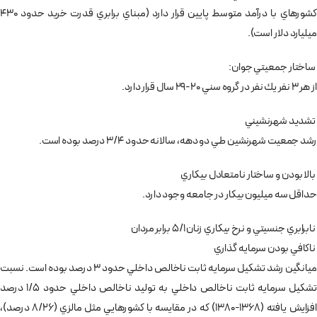
كشور‌هاي با درآمد متوسط پايين قرار دارد (مبناي برابري قدرت خريد حدود 430
ميليارد دلار است).
ساختار جمعيتي جوان:
از هر 3 نفر يك نفر در گروه سني 20-29 سال قرار دارد.
تشديد شهرنشيني
رشد جمعيت شهرنشين طي دو دهه، سالانه حدود 3/4 درصد بوده است.
بالا بودن و ساختار نامتعادل بيكاري
حداقل سه ميليون بيكار در جامعه وجود دارد.
نابرابري جنسيتي و نرخ بيكاري زنان 5/1 برابر مردان
ناكافي بودن سرمايه گذاري
ميانگين رشد تشكيل سرمايه ثابت ناخالص داخلي حدود 3 درصد بوده است. نسبت
تشكيل سرمايه ثابت ناخالص داخلي به توليد ناخالص داخلي حدود 1/5 درصد
افزايش يافته (1368-1380) كه در مقايسه با كشورهايي مثل مالزي (8/26 درصد)،