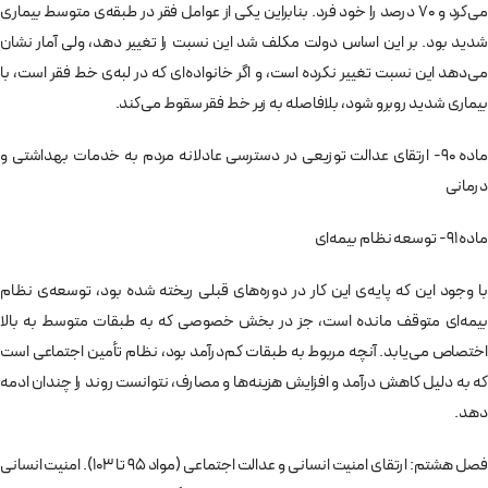
می‌كرد و 70 درصد را خود فرد. بنابراين يكی از عوامل فقر در طبقه‌ی متوسط بيماری
شديد بود. بر اين اساس دولت مكلف شد اين نسبت را تغيير دهد، ولی آمار نشان
می‌دهد اين نسبت تغيير نكرده است، و اگر خانواده‌ای كه در لبه‌ی خط فقر است، با
بيماری شديد روبرو شود، بلافاصله به زير خط فقر سقوط می‌كند.
ماده 90- ارتقای عدالت توزيعی در دسترسی عادلانه مردم به خدمات بهداشتی و
درمانی
ماده 91- توسعه نظام بيمه‌ای
با وجود اين كه پايه‌ی اين كار در دوره‌های قبلی ريخته شده بود، توسعه‌ی نظام
بيمه‌ای متوقف مانده است، جز در بخش خصوصی كه به طبقات متوسط به بالا
اختصاص می‌يابد. آنچه مربوط به طبقات كم‌درآمد بود، نظام تأمين اجتماعی است
كه به دليل كاهش درآمد و افزايش هزينه‌ها و مصارف، نتوانست روند را چندان ادمه
دهد.
فصل هشتم: ارتقای امنيت انسانی و عدالت اجتماعی (مواد 95 تا 103). امنيت انسانی