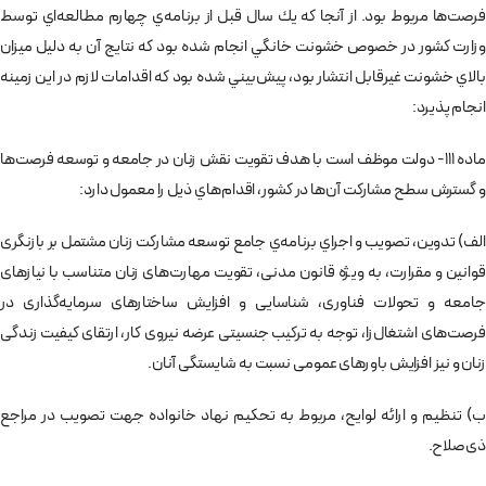
فرصت‌ها مربوط بود. از آنجا كه يك سال قبل از برنامه‌ي چهارم مطالعه‌اي توسط
وزارت كشور در خصوص خشونت خانگي انجام شده بود كه نتايج آن به دليل ميزان
بالاي خشونت غيرقابل انتشار بود، پيش‌بيني شده بود كه اقدامات لازم در اين زمينه
انجام پذيرد:
ماده 111- دولت موظف است با هدف تقويت نقش زنان در جامعه و توسعه فرصت‌ها
و گسترش سطح مشاركت آن‌ها در كشور، اقدام‌هاي ذيل را معمول دارد:
الف) تدوين، تصويب و اجراي برنامه‌ي جامع توسعه مشاركت زنان مشتمل بر بازنگری
قوانين و مقرارت،‌ به ويژه قانون مدنی، تقويت مهارت‌های زنان متناسب با نيازهای
جامعه و تحولات فناوری، شناسايی و افزايش ساختارهای سرمايه‌گذاری در
فرصت‌های اشتغال‌زا، توجه به تركيب جنسيتی عرضه نيروی كار، ارتقای كيفيت زندگی
زنان و نيز افزايش باورهای عمومی نسبت به شايستگی آنان.
ب) تنظيم و ارائه لوايح، مربوط به تحكيم نهاد خانواده جهت تصويب در مراجع
ذی‌صلاح.