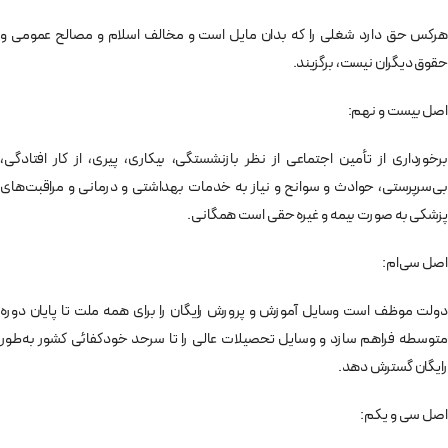
هركس حق دارد شغلی را كه بدان مايل است و مخالف اسلام و مصالح عمومی و
حقوق ديگران نيست، برگزيند.
اصل بيست و نهم:
برخورداری از تأمين اجتماعی از نظر بازنشستگی، بيكاری، پيری،‌ از كار افتادگی،
بی‌سرپرستی، ‌حوادث و سوانح و نياز به خدمات بهداشتی و درمانی و مراقبت‌های
پزشكی به صورت بيمه و غيره حقی است همگانی.
اصل سی‌ام:
دولت موظف است وسايل آموزش و پرورش رايگان را برای همه ملت تا پايان دوره
متوسطه فراهم سازد و وسايل تحصيلات عالی را تا سرحد خودكفائی كشور به‌طور
رايگان گسترش دهد.
اصل سی و يكم: