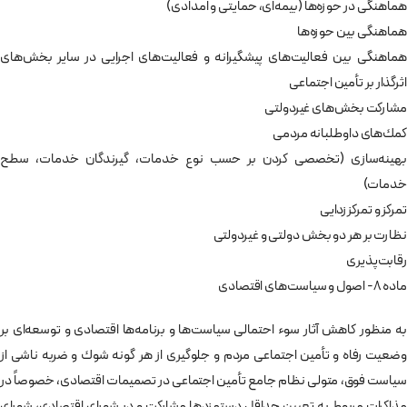
هماهنگی در حوزه‌ها (بيمه‌ای، حمايتی و امدادی)
هماهنگی بين حوزه‌ها
هماهنگی بين فعاليت‌های پيشگيرانه و فعاليت‌های اجرايی در ساير بخش‌های
اثرگذار بر تأمين اجتماعی
مشاركت بخش‌های غيردولتی
كمك‌های داوطلبانه مردمی
بهينه‌سازی (تخصصی كردن بر حسب نوع خدمات،‌ گيرندگان خدمات، سطح
خدمات)
تمركز و تمركززدايی
نظارت بر هر دو بخش دولتی و غيردولتی
رقابت‌پذيری
ماده 8- اصول و سياست‌های اقتصادی
به منظور كاهش آثار سوء احتمالی سياست‌ها و برنامه‌ها اقتصادی و توسعه‌ای بر
وضعيت رفاه و تأمين اجتماعی مردم و جلوگيری از هر گونه شوك و ضربه ناشی از
سياست فوق، متولی نظام جامع تأمين اجتماعی در تصميمات اقتصادی، ‌خصوصاً ‌در
مذاكرات مربوط به تعيين حداقل دستمزدها مشاركت و در شورای اقتصادی، شورای