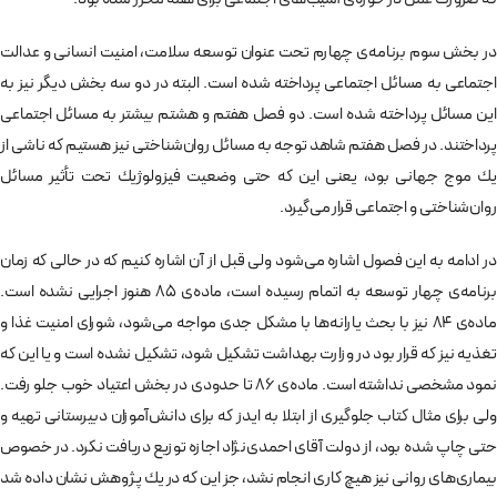
در بخش سوم برنامه‌ی چهارم تحت عنوان توسعه سلامت،‌ امنيت انسانی و عدالت
اجتماعی به مسائل اجتماعی پرداخته شده است. البته در دو سه بخش ديگر نيز به
اين مسائل پرداخته شده است. دو فصل هفتم و هشتم بيشتر به مسائل اجتماعی
پرداختند. در فصل هفتم شاهد توجه به مسائل روان‌شناختی نيز هستيم كه ناشی از
يك موج جهانی بود، يعنی اين كه حتی وضعيت فيزولوژيك تحت تأثير مسائل
روان‌شناختی و اجتماعی قرار می‌گيرد.
در ادامه به اين فصول اشاره می‌شود ولی قبل از آن اشاره كنيم كه در حالی كه زمان
برنامه‌ی چهار توسعه به اتمام رسيده است، ماده‌ی 85 هنوز اجرايی نشده است.
ماده‌ی 84 نيز با بحث يارانه‌ها با مشكل جدی مواجه می‌شود، شورای امنيت غذا و
تغذيه نيز كه قرار بود در وزارت بهداشت تشكيل شود، تشكيل نشده است و يا اين كه
نمود مشخصی نداشته است. ماده‌ی 86 تا حدودی در بخش اعتياد خوب جلو رفت.
ولی برای مثال كتاب جلوگيری از ابتلا به ايدز كه برای دانش‌آموزان دبيرستانی تهيه و
حتی چاپ شده بود، از دولت آقای احمدی‌نژاد اجازه توزيع دريافت نكرد. در خصوص
بيماری‌های روانی نيز هيچ كاری انجام نشد، جز اين كه در يك پژوهش نشان داده شد