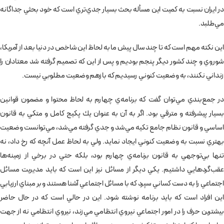
در ايران نسبت به كميت اين مسأله بحث بسيار جدي‌تري است كه خود بحثي جداگانه
مي‌طلبد.
اين نكته مهم است كه تا چند سال پيش ما به لحاظ اين شاخص در دنيا بعد از آمريكا،
شوروي و چند كشور ديگر پنجم بوديم و پس از اين كه تصميم گرفته شد معتادان را
زنداني نكنند، به وضعيت كنوني رسيديم كه بازهم وضعيت مطلوبي نيست.
در جمع‌بندي مي‌توان گفت كه برنامه‌ي چهارم به لحاظ محتوا و مضمون قوانين
بسيار پيشرفته و مترقي بود. اگر به آن به عنوان يك پكيج كامل و متكي به قانون
اساسي و قانون نظام جامع تكيه مي‌شد و جدي گرفته مي‌شد، مي‌توانست وضعيت
بهتري نسبت به وضعيت كنوني ايجاد نمايد. ولي به لحاظ عمل آنچه كه رخ داد، نه
تنها بي‌توجهي به قانون برنامه‌ي چهارم بود،‌ بلكه حتي در برخي از زمينه‌ها
عقب‌گردهايي داشتيم. يكي ديگر از مسائل نيز اين است كه بايد مديريت مسائل
اجتماعي را به دست كساني سپرد كه با مسائل اجتماعي آشنا هستند و بر مبناي ارزيابي
اين افراد است كه بايد برنامه نوشته شود. اين در حالي است كه در حال حاضر
بيشترين حرف را در امور اجتماعي نيروي انتظامي مي‌زند، نيروي انتظامي نه از جهت