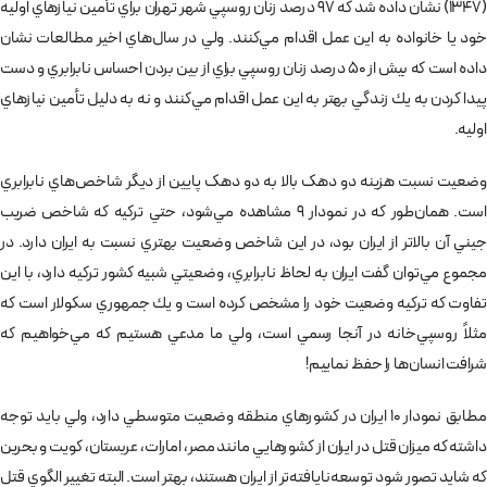
(1347) نشان داده شد كه 97 درصد زنان روسپي شهر تهران براي تأمين نيازهاي اوليه
خود يا خانواده به اين عمل اقدام مي‌كنند. ولي در سال‌هاي اخير مطالعات نشان
داده است كه بيش از 50 درصد زنان روسپي براي از بين بردن احساس نابرابري و دست
پيدا كردن به يك زندگي بهتر به اين عمل اقدام مي‌كنند و نه به دليل تأمين نيازهاي
اوليه.
وضعيت نسبت هزينه دو دهک بالا به دو دهک پایین از ديگر شاخص‌هاي نابرابري
است. همان‌طور كه در نمودار 9 مشاهده مي‌شود، حتي تركيه كه شاخص ضريب
جيني آن بالاتر از ايران بود، در اين شاخص وضعيت بهتري نسبت به ايران دارد. در
مجموع مي‌توان گفت ايران به لحاظ نابرابري، وضعيتي شبيه كشور تركيه دارد، با اين
تفاوت كه تركيه وضعيت خود را مشخص كرده است و يك جمهوري سكولار است كه
مثلاً روسپي‌خانه در آنجا رسمي است، ولي ما مدعي هستيم كه مي‌خواهيم كه
شرافت انسان‌ها را حفظ نماييم!
مطابق نمودار 10 ايران در كشورهاي منطقه وضعيت متوسطي دارد، ولي بايد توجه
داشته كه ميزان قتل در ايران از كشورهايي مانند مصر، امارات، عربستان، كويت و بحرين
كه شايد تصور شود توسعه‌نايافته‌تر از ايران هستند، بهتر است. البته تغيير الگوي قتل