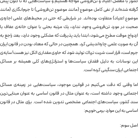
كشور با معضل اعتياد و تن‌فروشی مواجه هستيم و سياست‌هايی كه تا كنون پيش‌
گرفته شده‌اند از نفی كامل موضوع (مانند موضوع تن‌فروشی) تا جرم‌انگاری (مانند
موضوع اعتياد) متفاوت بوده‌اند. در شرايطی كه حتی در محيط‌های علمی اجازه‌ی
صحبت در مورد تن‌فروشی وجود ندارد، يك مرتبه بحثی با عنوان خانه‌ی عفاف يا
ازدواج موقت مطرح می‌شود، ابتدا بايد پذيرفت كه مشكلی وجود دارد، بعد راجع به
آن به صورت علمی چاره‌انديشی كرد. همچنين در حالی كه معتاد بودن در قانون ايران
جرم است، قرار است شربت ترياك توليد شود كه حاوی مقداری الكل نيز هست! سايه‌ی
اين نوسانات به دليل فقدان سياست‌ها و استراتژی‌های كلی هميشه بر مسائل
اجتماعی ايران سنگينی كرده است.
اما وقتی كه دقت می‌كنيم در قوانين موجود، سياست‌هايی در زمينه‌ی مسائل
اجتماعی وجود داشته است، به عنوان مثال در قانون اساسی به عنوان مبنايی‌ترين
سند كشور، سياست‌های اجتماعی مشخصی تدوين شده است. برای مثال در قانون
اساسی به اين موارد برمی‌خوريم:
اصل سوم: