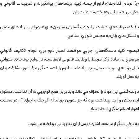
ج) انجام اقدام‌های لازم از جمله تهيه برنامه‌هاي پيشگيرانه و تمهيدات قانوني و
حقوقي به منظور رفع خشونت عليه زنان.
د) تقديم لايحه‌ي حمايت از ايجاد و گسترش سازمان‌هاي غيردولتي، نهادهاي مدني
و تشكل‌هاي زنان به مجلس شوراي اسلامي.
تبصره- كليه دستگاه‌هاي اجرايي موظفند اعتبار لازم براي انجام تكاليف قانوني
موضوع اين ماده را كه مرتبط با وظايف قانوني آن‌هاست، در لوايح بودجه‌ي سنواتي
ذيل برنامه‌ي مربوط، پيش‌بيني و اقدامات لازم را با هماهنگي مركز امور مشاركت زنان
به عمل آورند.
دولت فعلي اين مواد را انحراف مي‌داند و بنابراين هيچ توجهي به آن نداشت. مسئول
اين بخش وزارت بهداشت بود كه جز تدوين برنامه‌اي كوچك و اجراي آن در محلات
اهواز اقدام ديگري انجام نداد.
به برخي ديگر از ماده‌ها اشاره و پس از آن به ارزيابي پرداخته مي‌شود:
بند « د » ماده 95: طراحي برنامه‌هاي ويژه اشتغال، توانمندسازي، جلب