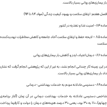
بار بيماری‌های روانی بسيار بالاست.
فصل هفتم: ارتقای سلامت و بهبود كيفيت زندگی (مواد 84 تا 94)
ماده 84- امنيت غذا و تغذيه در كشور
ماده 85 – لايحه حفظ و ارتقاي سلامت آحاد جامعه و كاهش مخاطرات تهديد‌كننده
سلامت
ماده 86- درمان اعتياد، ايدز و كاهش بار بيماری‌های روانی
در اين زمينه كار چندانی انجام نشد، به غير از اين كه پژوهشی انجام گرفت كه نشان
داد بار بيماری‌های روانی بسيار بالاست.
ماده 89- دسترسی عادلانه مردم به خدمات بهداشتی-‌ درمانی
شاخص دسترسی عادلانه به خدمات بهداشت درماني در آن زمان (آغاز برنامه‌ی
چهارم)، 70 به 30 بود، يعنی 30 درصد هزينه‌های درمان را دولت و كارفرما پرداخت