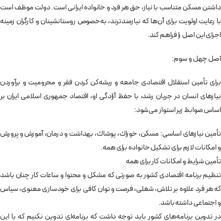
داشتن مسكن متناسب با نياز، حق هر فرد و خانواده ايرانی است. دولت موظف است
با رعايت اولويت برای آن‌ها كه نيازمندترند، به‌خصوص روستانشينان و كارگران زمينه
اجرای اين اصل را فراهم كند.
اصل چهل و سوم:
برای تأمين استقلال اقتصادی جامعه و ريشه‌كن كردن فقر و محروميت و برآوردن
نيازهای انسان در جريان رشد، با حفظ آزادگی او،‌ اقتصاد جمهوری اسلامی ايران بر
اساس ضوابط زير استوار می‌شود:
تأمين نيازهای اساسی: مسكن، خوراك، پوشاك، بهداشت و درمان، آموزش و پرورش
و امكانات لازم برای تشكيل خانواده برای همه.
تأمين شرايط و امكانات كار برای همه
تنظيم برنامه اقتصادی كشور به صورتی كه مشكل و محتوا و ساعات كار چنان باشد
كه هر فرد علاوه بر تلاش، شغلی،‌ فرصت و توان كافی برای خودسازی معنوی، سياس
و اجتماعی داشته باشد.
در تدوين برنامه‌های كشور بايد توجه داشت كه برنامه‌ای تدوين نكنيم كه با اين