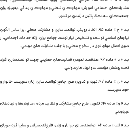
مشاركت‌هاي اجتماعي، آموزش، مهارت‌هاي شغلي و مهارت‌هاي زندگي، به‌ويژه براي
جمعيت‌هاي سه دهك پائين درآمدي در كشور.
بند « ح » ماده 95: اتخاذ رويكرد توانمندسازي و مشاركت محلي، بر اساس الگوي
نيازهاي اساسي توسعه و تشخيص نياز توسط جوامع براي ارائه خدمات اجتماعي، از
طريق اعمال موارد فوق در سطوح محلي و با جلب مشاركت هاي مردمي.
بند « د » ماده 96: هدفمند نمودن فعاليت‌هاي حمايتي جهت توانمندسازي افراد
تحت پوشش مؤسسات و نهادهاي دولتي.
بند « ي » ماده 97: تهيه و تدوين طرح جامع توانمندسازي زنان سرپرست خانوار و
خود سرپرست.
بند « و » ماده 98: تدوين طرح جامع مشاركت و نظارت مردم، سازمان‌ها و نهادهاي
غيردولتي.
بند « الف » ماده 102: توانمندسازي جوانان، زنان، فارغ‌التحصيلان و ساير افراد جوياي