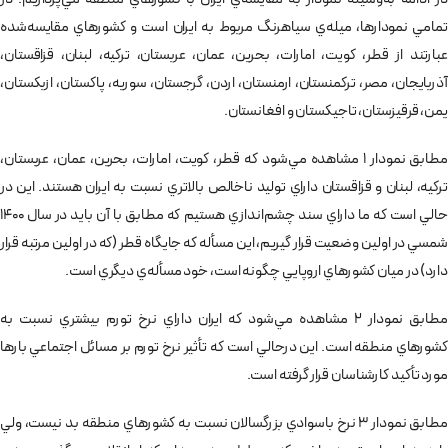
تمامي نمودارها، ميله‌ي سياهرنگ مربوط به ايران است و كشورهاي مقايسه‌شده
عبارتند از قطر، كويت، امارات، بحرين، عمان، عربستان، تركيه، لبنان، قزاقستان،
آذربايجان، مصر، تركمنستان، ارمنستان، اردن، گرجستان، سوريه، پاكستان، ازبكستان،
يمن، قرقيزستان، تاجيكستان و افغانستان.
مطابق نمودار 1 مشاهده مي‌شود كه قطر، كويت، امارات، بحرين، عمان، عربستان،
تركيه، لبنان و قزاقستان داراي توليد ناخالص بالاتري نسبت به ايران هستند. اين در
حالي است كه ما داراي سند چشم‌اندازي هستيم كه مطابق با آن بايد در سال 1400
شمسي در اولين وضعيت قرار گيريم، اين مسأله كه جايگاه قطر (كه در اولين مرتبه قرار
دارد) در ميان كشورهاي اروپايي چگونه است، خود مسأله‌ي ديگري است.
مطابق نمودار 2 مشاهده مي‌شود كه ايران داراي نرخ تورم بيشتري نسبت به
كشورهاي منطقه است. اين درحالي است كه تأثير نرخ تورم بر مسائل اجتماعي بارها
مورد تأكيد كارشناسان قرار گرفته است.
مطابق نمودار 3 نرخ باسوادي بزرگسالان نسبت به كشورهاي منطقه بد نيست، ولي