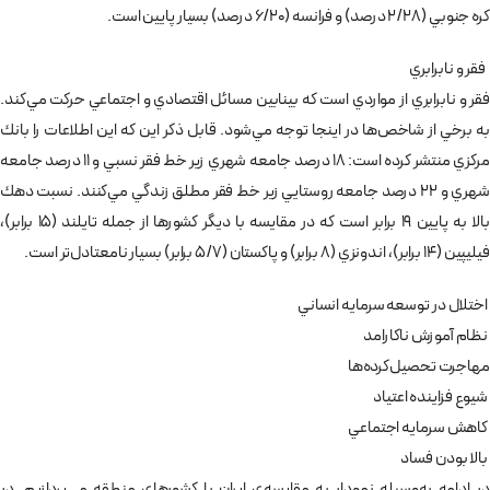
كره جنوبي (2/28 درصد) و فرانسه (6/20 درصد) بسيار پايين است.
فقر و نابرابري
فقر و نابرابري از مواردي است كه بينابين مسائل اقتصادي و اجتماعي حركت مي‌كند.
به برخي از شاخص‌‌ها در اينجا توجه مي‌شود. قابل ذكر اين كه اين اطلاعات را بانك
مركزي منتشر كرده است: 18 درصد جامعه شهري زير خط فقر نسبي و 11 درصد جامعه
شهري و 22 درصد جامعه روستايي زير خط فقر مطلق زندگي مي‌كنند. نسبت دهك
بالا به پايين 19 برابر است كه در مقايسه با ديگر كشورها از جمله تايلند (15 برابر)‌،
فيليپين (14 برابر)، اندونزي (8 برابر) و پاكستان (5/7 برابر) بسيار نامعتادل‌تر است.
اختلال در توسعه سرمايه انساني
نظام آموزش ناكارامد
مهاجرت تحصيل‌كرده‌ها
شيوع فزاينده اعتياد
كاهش سرمايه اجتماعي
بالا بودن فساد
در ادامه به‌وسيله نمودار به مقايسه‌ي ايران با كشورهاي منطقه مي‌پردازيم. در