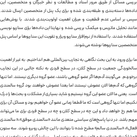
بررسی مسائل از طریق مرور اسناد و مطالعات و نظر خبرگان و متخصصین، این
داده‌ها دسته‌بندی و طبقه‌بندی شده و برای یک پنل از متخصصین ارسال شدند.
سپس بر اساس عدم قطعیت و میزان اهمیت اولویت‌بندی شدند. با روش‌هایی
مانند تحلیل ماتریس و میکمک بررسی شده و نهایتا این داده‌ها برای سناریو نویسی
استفاده شدند. با استفاده از نرم‌افزار سناریو ویزار و تقویت این سناریوها بر اساس پنل
متخصصین سناریوها نوشته می‌شوند.
ما برای ورود به این بحث نگاهی به تجارب بین‌المللی هم انداختیم. به غیر از اهمیت
سالخوردگی جمعیت در سطح کلان، در سطح فردی به نکته جالبی در این تجارب
برخوردم. می‌گویند آدم‌ها اگر عضو گروهی باشند، عضو گروه دیگری نیستند. اما تنها
گروهی که آدم‌ها الان عضوش نیستند اما بعدا عضوش خواهند بود گروه سالمندی
است. یعنی ما الان عضو این گروه نیستیم و شاید بسیاری از مشکلات و بحث‌ها را درک
نکنیم، اما تنها گروهی است که ما قطعا زمانی عضو آن خواهیم بود و مسائل آن برای
ما هم رخ خواهد داد و این چه در سطح کلان و چه در سطح فردی برای ما می‌تواند
مهم باشد. در دنیا پاسخ‌های سیاستی متعدی مانند «سالمندی موفق»،« سالمندی
فعال»، «سالمندی سالم» مطرح شده تا بتوانند با این چالش روبرو شوند. سه ستون
«مشارکت»، «سلامت» و «امنیت»، سه ستون اصلی سیاستگذاری و برنامه‌ریزی در