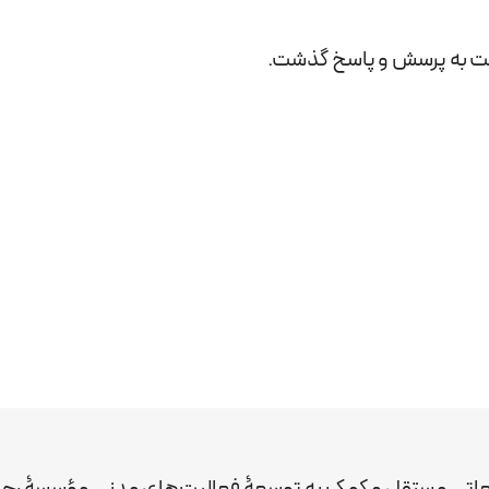
شست به پرسش و پاسخ گذشت.
عاتی مستقل و کمک به توسعۀ فعالیت‌های مدنی مؤسسۀ رحم