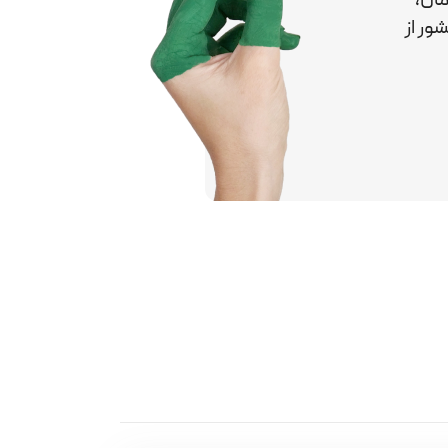
کشور
از