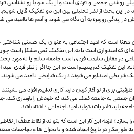
یلی روشنی جمعی و فردی است و از یک سو با روانشناسی فردی
 این بحث از نظر تحلیلی بین این دو تفکیک قايل شویم.بیش
 در زندگی روزمره به آن نگاه می شود. و آدم ها ناامید می 
ا است که امید اجتماعی به عنوان یک هستی شناختی در نظ
جامعه ای که امیدواری است یا نه. این تفکیک کمی مشکل است 
مقابل سلامت فردی است جامعه سالم یا نه مورد بحث است نه
نه. این تفکیک کم یمهم است در این جا اگر از نظر فردی امید 
ک شرایطی امیداور می شوند در یک شرایطی ناامید می شوند.
تی برای از نو آغاز کردن دارد. کاری نداریم افراد می نشینند ت
دان جمعی به جامعه کمک می کند که خودش را بازسازی کند. ج
 جامعه باید قادر باشدتولید امید اجتماعی داشته باشد.
ا بسازد؟ لازمه این کار این است که بتواند از نقاط عطفُ از نقاط
ه به طور مکرر در تاریخ ایجاد شده و با بحران ها و تهاجمات مت