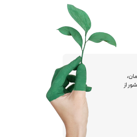
ان،
کشور
از