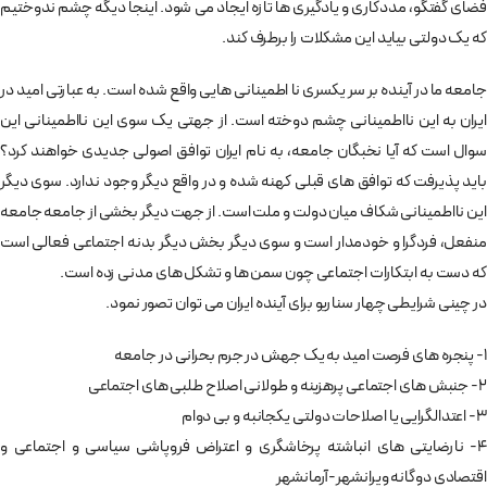
فضای گفتگو، مددکاری و یادگیری ها تازه ایجاد می شود. اینجا دیگه چشم ندوختیم
که یک دولتی بیاید این مشکلات را برطرف کند.
جامعه ما در آینده بر سر یکسری نا اطمینانی هایی واقع شده است. به عبارتی امید در
ایران به این نااطمینانی چشم دوخته است. از جهتی یک سوی این نااطمینانی این
سوال است که آیا نخبگان جامعه، به نام ایران توافق اصولی جدیدی خواهند کرد؟
باید پذیرفت که توافق های قبلی کهنه شده و در واقع دیگر وجود ندارد. سوی دیگر
این نااطمینانی شکاف میان دولت و ملت است. از جهت دیگر بخشی از جامعه جامعه
منفعل، فردگرا و خودمدار است و سوی دیگر بخش دیگر بدنه اجتماعی فعالی است
که دست به ابتکارات اجتماعی چون سمن ها و تشکل های مدنی زده است.
در چینی شرایطی چهار سناریو برای آینده ایران می توان تصور نمود.
1- پنجره های فرصت امید به یک جهش در جرم بحرانی در جامعه
2- جنبش های اجتماعی پرهزینه و طولانی اصلاح طلبی های اجتماعی
3- اعتدالگرایی یا اصلاحات دولتی یکجانبه و بی دوام
4- نارضایتی های انباشته پرخاشگری و اعتراض فروپاشی سیاسی و اجتماعی و
اقتصادی دوگانه ویرانشهر-آرمانشهر