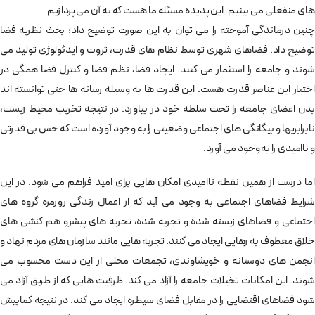
های منفعلی می بینیم. این پدیده مسئله ما هست که به آن می پردازیم.
چنین درماندگی آموخته را می توان به این صورت توضیح داد؛ بحث نظریه فضا
توضیح داد. فضاهای شهری توسط نظام های قدرت، ثروت و ایدئولوژی تولید می
شوند و جامعه را استثمار می کنند. ایجاد فضا، نظم فضا و کنترل فضا همگی در
اختیار این عناصر قدرت هست. این قدرت ها به وسیله رسانه ها حتی توانسته اند
بدن اعضای جامعه را تحت سلطه خود در بیاورد. در نتیجه تخریب محیط زیست،
نابرابریها و بیگانگی های اجتماعی وضعیتی را به وجود آورده است که حس بی قدرتی
و ناامیدی را به وجود می آورد.
اما درست از همین نقطه ناامیدی امکان هایی برای امید فراهم می شود. در این
شرایط فضاهای اجتماعی به وجود می آید که از اعمال زندگی روزمره گروه های
اجتماعی و فضاهای زیسته شده و تجربه شده، تجربه های پیشرو هم کنشی های
خلاق معطوف به رهایی ایجاد می کنند. تجربه هایی مانند سازمان های مردم نهاد و
انجمن های دوستانه و خویشاوندی، تجمعات محلی از این دست محسوب می
شوند. این امکانات تخیلات جامعه را آزاد می کند. ظرفیت هایی که از طریق آزاد می
شود فضاهای اقتضایی را در مقابل فضای سیطره ایجاد می کند. در نتیجه کمابیش