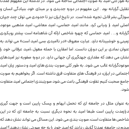
به طور کلی امید به صورت اجتماعی ساخته می شود. در گذشته این مفهوم عمدتا
تقلیل گرایانه بود . این مفهوم در دوره جدیدی و بر مبنای خود بنیادگی انسان و
سوژگی بشر قابل تجربه شده است. در تاریخ ایران نیز تا حدودی می توان چند جریان
اصلی امید را ردیابی کرد. مانند امید حماسی، امید معاشی، امید مذهبی موعود
گرایانه و… . امید حماسی که چهره شاخص ارائه آن شاهنامه است بیشتر رویکردی
زمینی و خوشبینانه دارد. عبارت معروف «در ناامیدی بسی امید است» می تواند به
عنوان نمادی بر این دوران دانست. اما امقارن با حمله مغول ،امید عرفانی خود را
نشان می دهد که مقداری جهتگیری آن جهانی دارد. در دوره صفویه نیز امیدهای
موعودگرایانه غالب می شود. به طور کلی صورت بندی های امید و دستور زبان امید
اجتماعی در ایران، در فرهنگ های متفاوت فرق داشته است. اگر بخواهیم به صورت
جامع صحبت کنیم تفاوت فرهنگی باعث می شود صورتبندی اجتماعی امید متفاوت
شود.
به عنوان مثال در جامعه ای که تحمل ابهام و ریسک پایین است و جهت گیری
درازمدت پایین است طبعا امید به نحوه دیگری نسبت به جامعه ای که در این
شاخص ها متفاوت است، صورت بندی می شود. این مسائل می تواند نشان دهد که
مردم در جامعه عمدتا گرایش دارند که امید خود را به چه صورتی نشان دهند؟ امید