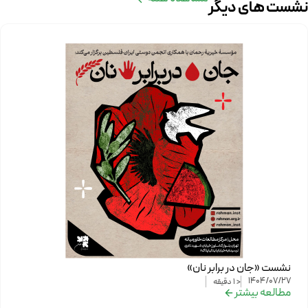
نشست های دیگر
نشست «جان در برابر نان»
1404/07/27
< 1
دقیقه
مطالعه بیشتر