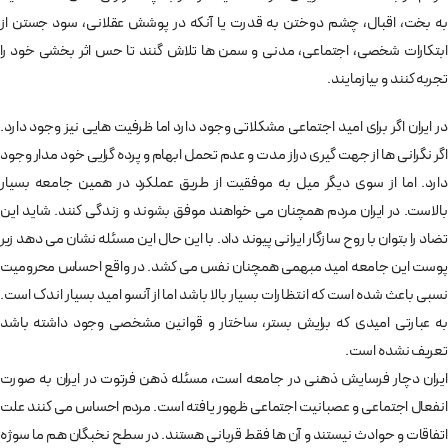
به بخت، اقبال، چشم دوختن به قدرت یا آنکه در پوشش عقلانی، سود جستن از
ابتکارات شخصی، اجتماعی، مدنی و سمن ها تلاش گنند تا حس اثر بخشی خود را
تجربه کنند و بیازمایند.
در ایران اگر برای امید اجتماعی مشکلاتی وجود دارد اما ظرفیت هایی نیز وجود دارد.
اگر نگرانی ها از جهت گیری دراز مدت و عدم تحمل ابهام و پرده گرایی خود مدار وجود
دارد. اما از سوی دیگر میل به موفقیت از طریق عملکرد در همین جامعه بسیار
بالاست. در ایران مردم همچنان می خواهند موفق بشوند و زندگی کنند. شاید این
تضاد را بتوان با روح سازگار ایرانی پیوند داد. با این حال این مسئله نشان می دهد زیر
پوست این جامعه امید مبهمی همچنان نفس می کشد. در واقع احساس محرومیت
نسبی باعث شده است که انتظارات بسیار بالا باشد اما از آنسو امید بسیار اندک است.
به عبارتی امیدی که برایش بستر، ساختار و قوانین مشخصی وجود داشته باشد
تعریف نشده است.
ایران دچار فرسایش ذهنی در جامعه است، مسئله ذهن فرتوت در ایران به صورت
انفعال اجتماعی و عصبانیت اجتماعی ظهور یافته است. مردم احساس می کنند علت
اتفاقات و حوادث نیستند و آن ها فقط قربانی هستند. در سطح نخبگان هم ما سوژه