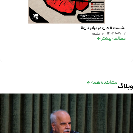
نشست «جان در برابر نان»
1404/07/27
< 1
دقیقه
مطالعه بیشتر
مشاهده همه
وبلاگ