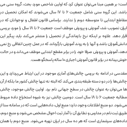
است؛ بر همین مبنا می­‌توان عنوان کرد که اولین شاحص مورد بحث، گروه سنی می­‌
باشد. این گروه سنی شامل جمعیت 6 تا 17 سال می‌­شوند که امکان تحصیل در
مقاطع ابتدایی تا متوسطه دوم را ندارند. براساس قانون اطفال و نوجوانان که در
ایران تصویب شد، آموزش و پرورش موظف است جمعیت 6 تا 18 سال را مورد بررسی
قرار دهد. علاوه بر اینکه نرخ بازماندگی از تحصیل را منتشر می‌کند باید پیگیر این
دانش‌­آموزان باشد و آن­ها را به روند آموزش بازگرداند که در عمل چنین اتفاقی رخ نمی­‌
دهد، آموزش و پرورش صرفا خود را در برابر مقطع ابتدایی موظف می‌داند و در حالت
خوش­‌بینانه در برابر قانون آموزش اجباری 10 ساله پاسخگو هست.
مقدسی در ادامه به بررسی چالش­‌های آماری موجود در این ارتباط می‌­پردازد و این
چالش‌­ها را در دو دسته طبقه‌­بندی می‌­کند که البته نه تنها چالش کشور ما بلکه از آن­‌
ها می‌­توان به عنوان چالش در سطح جهانی نام برد. اولین چالش موجود، چالش
مطالبه جمعیت 6 تا 18 سال است. دومین چالش نیز به شیوه استخراج داده مربوط
می‌­شود. دو منبع اطلاعات وجود دارد؛ منبع اول، داده‌­هایی است که در سامانه سنا از
طریق ثبت­‌نام در مدارس و تطابق آن با آمار ثبت احوال مشخص می‌­شود و منبع دوم،
داده‌­های سرشماری است که هر ده سال در ایران تهیه می‌­شود. منبع دوم یا همان