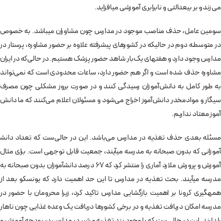
می‌­زند و بر بی‎­عدالتی و نابرابری آموزشی می­افزاید.
سومین عامل‌، حذف مناصب موجود در مدارس چون مشاوران میباشد. به خصوص
در متوسطه دوم در حالیکه در کشورهای پیشرفته علاوه بر حضور مشاوره، پرستار در
مدارس وجود دارد و هفتهای یک‌بار شاهد حضور پزشک هستیم. در حالی‌که در ایران
مشاوره حذف شده است و اگر هم حضور دارد‌، ساعات محدودی است که نمی‌­تواند
به طور کامل به دانش‌­آموزان رسیدگی کنند و در صورت بروز مشکلی چون مصرف
سیگار و موادمخدر دانش‌­آموز اخراج می‌­شود و مسئولان اعلام می‌­کنند که ما دانش­‌
آموز معتاد نداریم.
آموزانی که بدون صبحانه به مدرسه می‎­آیند، جمعیت قابل توجهی است. برای مثال
آموزش و پرورش ملارد آماری را منتشر کرد که 67 درصد دانش­‎آموزان بدون صبحانه به
مدرسه می­‎آیند. بحث تغذیه در مدارس تا این حد اهمیت دارد که یونسکو بعد از
همه‎­گیری کرونا بر اهمیت بازگشایی مدارس تاکید کرد، زیرا محرومان با حضور در
مدرسه امکان دریافت تغذیه و در برخی کشورها دریافت یک وعده غذایی چون ناهار
را دارند. این در حالی‌ست که با وجود بند تغذیه و شیر در مدارس در بودجه آموزش و