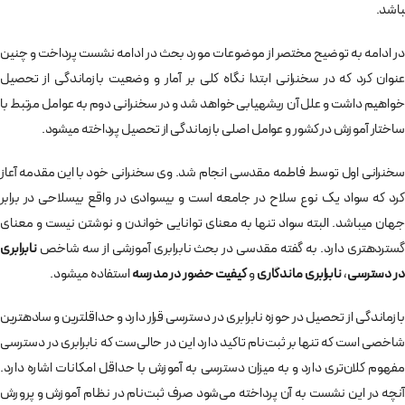
باشد.
در ادامه به توضیح مختصر از موضوعات مورد بحث در ادامه نشست پرداخت و چنین
عنوان کرد که در سخنرانی ابتدا نگاه کلی بر آمار و وضعیت بازماندگی از تحصیل
خواهیم داشت و علل آن ریشهیابی خواهد شد و در سخنرانی دوم به عوامل مرتبط با
ساختار آموزش در کشور و عوامل اصلی بازماندگی از تحصیل پرداخته میشود.
سخنرانی اول توسط فاطمه مقدسی انجام شد. وی سخنرانی خود با این مقدمه آعاز
کرد که سواد یک نوع سلاح در جامعه است و بی­سوادی در واقع بیسلاحی در برابر
جهان می­باشد. البته سواد تنها به معنای توانایی خواندن و نوشتن نیست و معنای
گستردهتری دارد. به گفته مقدسی در بحث نابرابری آموزشی از سه شاخص
نابرابری
در دسترسی
،
نابرابری ماندگاری
و
کیفیت حضور در مدرسه
استفاده میشود.
بازماندگی از تحصیل در حوزه نابرابری در دسترسی قرار دارد و حداقلترین و سادهترین
شاخصی است که تنها بر ثبت‌­نام تاکید دارد این در حالی‌ست که نابرابری در دسترسی
مفهوم کلان­‌تری دارد و به میزان دسترسی به آموزش با حداقل‌­ امکانات اشاره دارد.
آنچه در این نشست به آن پرداخته می‌­شود صرف ثبت‌نام در نظام آموزش و پرورش