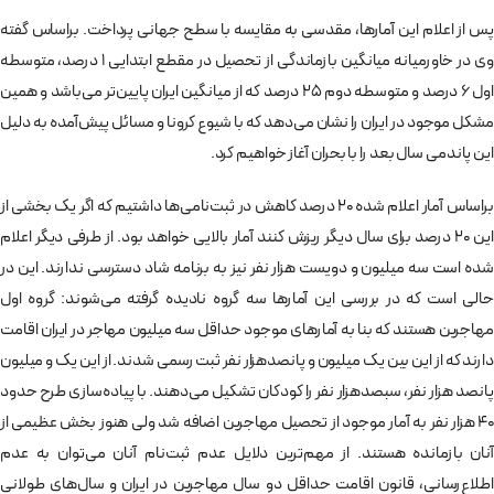
پس از اعلام این آمارها، مقدسی به مقایسه با سطح جهانی پرداخت. براساس گفته
وی در خاورمیانه میانگین بازماندگی از تحصیل در مقطع ابتدایی 1 درصد، متوسطه
اول 6 درصد و متوسطه دوم 25 درصد که از میانگین ایران پایین­‌تر می‌­باشد و همین
مشکل موجود در ایران را نشان می‌­دهد که با شیوع کرونا و مسائل پیش‌­آمده به دلیل
این پاندمی سال بعد را با بحران آغاز خواهیم کرد.
براساس آمار اعلام شده 20 درصد کاهش در ثبت­‌نامی­‌ها داشتیم که اگر یک بخشی از
این 20 درصد برای سال دیگر ریزش کنند آمار بالایی خواهد بود. از طرفی دیگر اعلام
شده است سه میلیون و دویست ­هزار نفر نیز به برنامه شاد دسترسی ندارند. این در
حالی‌ است که در بررسی این آمارها سه گروه نادیده گرفته می‌­شوند: گروه اول
مهاجرین هستند که بنا به آمارهای موجود حداقل سه میلیون مهاجر در ایران اقامت
دارند که از این بین یک میلیون و پانصدهزار نفر ثبت رسمی شدند. از این یک و میلیون
پانصد هزار نفر، سبصدهزار نفر را کودکان تشکیل می‌­دهند. با پیاده‌­سازی طرح حدود
40 هزار نفر به آمار موجود از تحصیل مهاجرین اضافه شد ولی هنوز بخش عظیمی از
آنان بازمانده هستند. از مهم‌­ترین دلایل عدم ثبت‌­نام آنان می‌­توان به عدم
اطلاع‌رسانی، قانون اقامت حداقل دو سال مهاجرین در ایران و سال‌­های طولانی