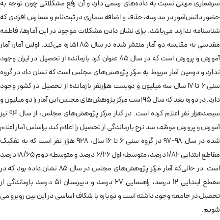
سرشماری مزیتی نسبت به داده­‌های رسمی دارد و آن رفع مشکلاتی چون توجه به
حضور دانش‌­آموز در مدرسه، حذف و اضافه‌ ­شماری در ثبت‌­نام و شمارش افرادی که
شناسنامه ندارند می‌­باشد. برای نشان­ دادن مشکلات موجود در این آمارها، فاطمه
مقدسی به مقایسه دو آمار منتشر شده در سال 85 اشاره می‌­کند. اولین آمار، آمار
آموزش و پرورش است که در سال 85 عنوان کرد بازمانده از تحصیل در ایران وجود
ندارد و دومین آمار مربوط به مرکز پژوهش‌­های مجلس است که نشان داد در گروه
سنی 6 تا 17 سال سه میلیون و دویست هزارنفر بازمانده از تحصیل در کشور وجود
دارد. در دوره بعد که سال 95 است مرکز پژوهش‌­های مجلس این آمار را دو میلیون و
سیصدهزار نفر اعلام کرده است. در کنار مرکز پژوهش­‌های مجلس، از سال 94 نیز
آموزش و پرورش موظف شد نرخ بازماندگی از تحصیل را اعلام کند براساس آمار اعلام
شده در سال 98-97 در گروه سنی 6 تا 16 سال، 928 هزار نفر است که به تفکیک
مقاطع ابتدایی 1/82 درصد، متوسطه اول 6/26 درصد و متوسطه دوم 18/65 درصد
است. در حالی‌که آمار مرکز پژوهش­‌های مجلس در سال 85 نشان داده بود که در
مقطع ابتدایی 12 درصد، راهنمایی 27 درصد و دبیرستان 51 درصد بازماندگی از
تحصیل در جامعه وجود داشته است و دوباره با شکاف اساسی در این بین روبرو می­‌
شویم.