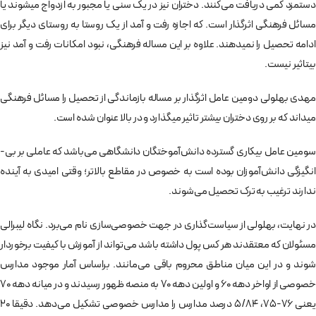
دستمزد کمی دریافت می‌­کنند. دختران نیز در یک سنی یا مجبور به ازدواج می‎شوند یا
مسائل فرهنگی اثرگذار است. که اجازه رفت و آمد از یک روستا به روستای دیگر برای
ادامه تحصیل را نمی‎دهند. علاوه بر این مساله فرهنگی، نبود امکانات رفت و آمد نیز
بی‎­تاثیر نیست.
مهدی بهلولی دومین عامل اثرگذار بر مساله بازماندگی از تحصیل را مسائل فرهنگی
می­‎داند که بر روی دختران بیشتر تاثیر می‎گذارد و در بالا عنوان شده است.
سومین عامل بیکاری گسترده دانش‌­آموختگان دانشگاهی می­‌باشد که عاملی بر بی‌­
انگیزگی دانش‌­آموزان بوده است به خصوص در مقاطع بالاتر؛ وقتی امیدی به آینده
ندارند ترغیب به ترک تحصیل می‌­شوند.
در نهایت، بهلولی از سیاست‌گذاری در جهت خصوصی‌­سازی نام می‌­برد. نگاه لیبرالی
مسئولان که معتقدند هر کس پول داشته باشد می­‌تواند از آموزش با کیفیت برخوردار
شوند و در این میان مناطق محروم باقی می‌­مانند. براساس آمار موجود مدارس
خصوصی از اواخر دهه 60 و اولین دهه 70 به منصه ظهور رسیدند و در میانه دهه 70
یعنی 76-75، 5/84 درصد مدارس را مدارس خصوصی تشکیل می­‌دهد. دقیقا 20