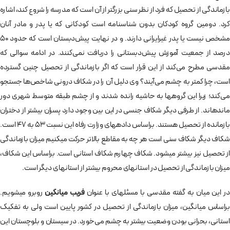
بازماندگی از تحصیل که فرد از نظر سنی بزرگتر از آن است که مدرسه را شروع کند، اشاره
کرد. دومین گروه کودکان بدون شناسنامه است کودکانی که یا پدر و مادر آنان
مشخص نیست یا پدر غیرایرانی دارند. و در نهایت پیش‌دبستان است که حدود 50
درصد از جمعیت آموزش پیش‌­دبستانی را دریافت نمی‌­کنند. در ادامه سوالی که
مقدسی مطرح می‌­کند از این قرار است که اگر بازماندگی از تحصیل چنین گسترده
است، چرا کمتر به چشم می­‌آیند؟ وی دلیل آن را در شکاف درونی شاخص­‌ها جستجو
می‌­کند؛ زیرا این گروه‎­ها به حاشیه رانده شدند و از چشم طبقه متوسط شهری دور
مانده‎­اند. از طرفی دیگر شکاف جنسی در این بین وجود دارد پسران بیشتر از دختران
بازمانده از تحصیل هستند. براساس داده‎­های وزارت رفاه این نسبت 53 به 47 است.
شکاف دیگر شکاف سنی است هر چه به مقاطع بالاتر حرکت می‎کنیم میزان بازماندگی
از تحصیل نیز بیشتر می‎­شود. شکاف چهارم شکاف استانی است. براساس این شکاف،
میزان بازماندگی از تحصیل در استان­‎های محروم بیشتر از استان‎­های دیگر است.
در این میان به گفته مقدسی با مسئله‎­ای با عنوان
فریب میانگین
روبرو می‎­شویم.
براساس میانگین، میزان بازماندگی از تحصیل در کشور پایین است ولی به تفکیک
استانی، بحرانی بودن وضعیت بیشتر به چشم می‌­خورد. در سیستان و بلوچستان این