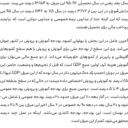
سال بعد یعنی در سال تحصیلی 96-95 این میزان به 13/54 درصد می­‌رسد. نسبت
دانش­‌آموزان در این بین از 3/72 درصد در سال 75 به 11/46 درصد در سال 95 می­‌
رسد که این البته جدا از مدارس نیمه‌­خصوصی و مدارس دولتی است که نیازمند
پرداخت مالی برای تحصیل هستند.
آخرین عامل در این بخش را بهلولی کمبود بودجه آموزش و پرورش در کشور عنوان
می‌­کند. وی این سطح از بودجه ملی برای آموزش و پرورش را هم­ سطح کشورهای
آفریقایی و پایین‌­تر از کشورهای خاورمیانه می‎‌داند. از دو منبع مالی می‌­توان برای
آموزش هزینه کرد، اولین منبع GDP است که قبل از تحریم‌­ها و وضعیت حاضر، این
میزان در دوران احمدی‎­نژاد 500 میلیون دلار در سال بوده که از این میزان GDP تنها 1 تا
1/5 درصد به آموزش و پرورش اختصاص داده می­‎شد؛ در حالی‌که در سطح منطقه این
میزان 4 تا 5 درصد است. دومین منبع برای بودجه آموزش و پرورش بودجه عمومی
دولت است. در آغاز دهه 70 این میزان حدود 20 درصد بودجه عمومی را شامل می‌­
شود و 20 سال بعد در دهه 90 به خصوص در 6 سال اخیر این میزان بین 9 تا 11 درصد
در نوسان است. این بودجه، بودجه کاغذی می‌باشد. اینکه در عمل چند درصد
محقق می‌­شود کمتر از این میزان است.