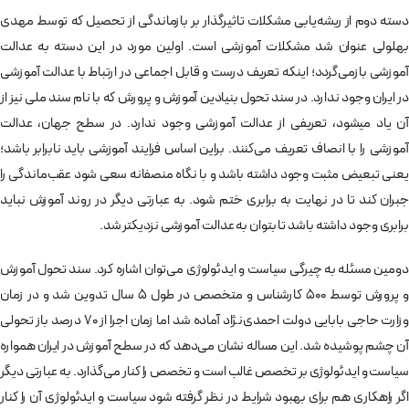
دسته دوم از ریشه‌­یابی مشکلات تاثیرگذار بر بازماندگی از تحصیل که توسط مهدی
بهلولی عنوان شد مشکلات آموزشی است. اولین مورد در این دسته به عدالت
آموزشی بازمی­‌گردد؛ اینکه تعریف درست و قابل اجماعی در ارتباط با عدالت آموزشی
در ایران وجود ندارد. در سند تحول بنیادین آموزش و پرورش که با نام سند ملی نیز از
آن یاد می‎­شود، تعریفی از عدالت آموزشی وجود ندارد. در سطح جهان، عدالت
آموزشی را با انصاف تعریف می­‌کنند. براین اساس فرایند آموزشی باید نابرابر باشد؛
یعنی تبعیض مثبت وجود داشته باشد و با نگاه منصفانه سعی شود عقب‌­ماندگی را
جبران کند تا در نهایت به برابری ختم شود. به عبارتی دیگر در روند آموزش نباید
برابری وجود داشته باشد تا بتوان به عدالت آموزشی نزدیک­تر شد.
دومین مسئله به چیرگی سیاست و ایدئولوژی می‌توان اشاره کرد. سند تحول آموزش
و پرورش توسط 500 کارشناس و متخصص در طول 5 سال تدوین شد و در زمان
وزارت حاجی بابایی دولت احمدی‌­نژاد آماده شد اما زمان اجرا از 70 درصد باز تحولی
آن چشم پوشیده شد. این مساله نشان می‌­دهد که در سطح آموزش در ایران همواره
سیاست و ایدئولوژی بر تخصص غالب است و تخصص را کنار می‌گذارد. به عبارتی دیگر
اگر راهکاری هم برای بهبود شرایط در نظر گرفته شود سیاست و ایدئولوژی آن را کنار