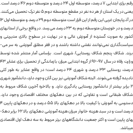
رقم برای ابتدایی 7 درصد، متوسطه اول 24 درصد و متوسطه دوم 46 درصد است.
یعنی در یک استان از هر ده نفر در مقطع متوسطه دوم 5 نفر ترک تحصیل می‌­کنند.
در آذربایجان غربی این رقم از این قرار است متوسطه دوم 29 درصد و متوسطه اول 12
درصد و در خوزستان متوسطه دوم به 23 درصد می‌­رسد. در واقع برخی از استان­های
کشور به صورت گسترده از آموزش عالی و در نهایت در سطوح بالای مدیریتی و
است‌گذاری نمی­‌توانند نقشی داشته باشند و در فقر مطلق آموزشی به سر می‌­
برند. شکاف پنجم شکاف روستایی/ شهری است. براساس آمار منتشر شده توسط
وزارت رفاه در سال 97-96 از گروه ابتدایی میزان بازماندگی از تحصیل برای عشایر 43
درصد، روستایی 33 درصد و شهری 24 درصد است؛ در واقع عشایر به طور کلی
نادیده گرفته می‌­شوند. البته شکاف آموزشی نیز بین آنان وجود دارد، دانش‎­آموز شهری
2 برابر بیشتر از دانش­‎آموز روستایی یادگیری دارد. و بالاخره آخرین شکاف مربوط به
شکاف طبقانی است و تفاوتی که در بین دهک‎­های مختلف اقتصادی وجود دارد.
دسترسی به آموزش با کیفیت بالا در دهک‎­های بالا 55 درصد و در دهک‎­های پایین 4
درصد است و در سبد هزینه خانوار میزان هزینه آموزشی دهک­‎های بالا 62 برابر دهک‎­
های پایین است و اکثر جمعیت دانشگاه­‎های برتر مربوط به سه دهک اول اقتصادی
می‎­باشد.