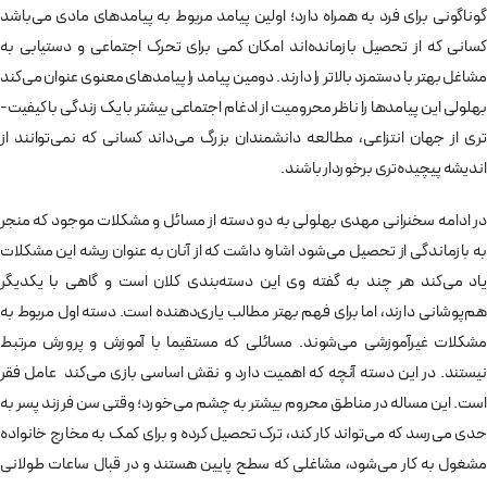
گوناگونی برای فرد به همراه دارد؛ اولین پیامد مربوط به پیامدهای مادی می­‌باشد
کسانی که از تحصیل بازمانده­‌اند امکان کمی برای تحرک اجتماعی و دستیابی به
مشاغل بهتر با دستمزد بالاتر را دارند. دومین پیامد را پیامدهای معنوی عنوان می‌­کند
بهلولی این پیامدها را ناظر محرومیت از ادغام اجتماعی بیشتر با یک زندگی با کیفیت‌­
تری از جهان انتزاعی، مطالعه دانشمندان بزرگ می‌­داند کسانی که نمی‌­توانند از
اندیشه پیچیده­‌تری برخوردار باشند.
در ادامه سخنرانی مهدی بهلولی به دو دسته از مسائل و مشکلات موجود که منجر
به بازماندگی از تحصیل می‌­شود اشاره داشت که از آنان به عنوان ریشه این مشکلات
یاد می‌­کند هر چند به گفته وی این دسته‌بندی کلان است و گاهی با یکدیگر
هم‌پوشانی دارند، اما برای فهم بهتر مطالب یاری‌­دهنده است. دسته اول مربوط به
مشکلات غیرآموزشی می‌­شوند. مسائلی که مستقیما با آموزش و پرورش مرتبط
نیستند. در این دسته آنچه که اهمیت دارد و نقش اساسی بازی می‌­کند عامل فقر
است. این مساله در مناطق محروم بیشتر به چشم می­‌خورد؛ وقتی سن فرزند پسر به
حدی می‌­رسد که می‌­تواند کار کند، ترک تحصیل کرده و برای کمک به مخارج خانواده
مشغول به کار می­‌شود، مشاغلی که سطح پایین هستند و در قبال ساعات طولانی