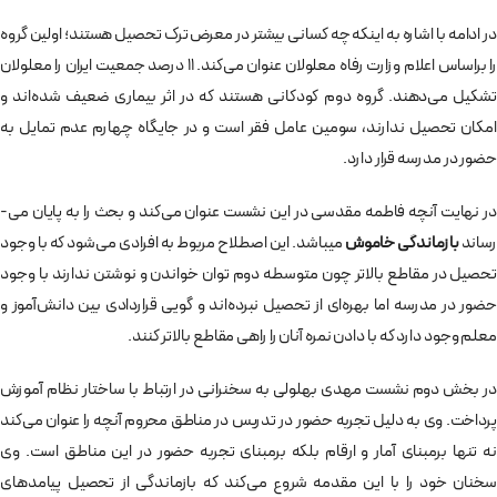
در ادامه با اشاره به اینکه چه کسانی بیشتر در معرض ترک تحصیل هستند؛ اولین گروه
را براساس اعلام وزارت رفاه معلولان عنوان می‌­کند. 11 درصد جمعیت ایران را معلولان
تشکیل می‌­دهند. گروه دوم کودکانی هستند که در اثر بیماری ضعیف شده­‌اند و
امکان تحصیل ندارند، سومین عامل فقر است و در جایگاه چهارم عدم تمایل به
حضور در مدرسه قرار دارد.
در نهایت آنچه فاطمه مقدسی در این نشست عنوان می­‌کند و بحث را به پایان می‌­
ساند
بازماندگی خاموش
می­‎باشد. این اصطلاح مربوط به افرادی می‌­شود که با وجود
تحصیل در مقاطع بالاتر چون متوسطه دوم توان خواندن و نوشتن ندارند با وجود
حضور در مدرسه اما بهره‌­ای از تحصیل نبرده­‌اند و گویی قراردادی بین دانش­‌آموز و
معلم وجود دارد که با دادن نمره آنان را راهی مقاطع بالاتر کنند.
در بخش دوم نشست مهدی بهلولی به سخنرانی در ارتباط با ساختار نظام آموزش
پرداخت. وی به دلیل تجربه حضور در تدریس در مناطق محروم آنچه را عنوان می‌­کند
نه تنها برمبنای آمار و ارقام بلکه برمبنای تجربه حضور در این مناطق است. وی
سخنان خود را با این مقدمه شروع می­‌کند که بازماندگی از تحصیل پیامدهای