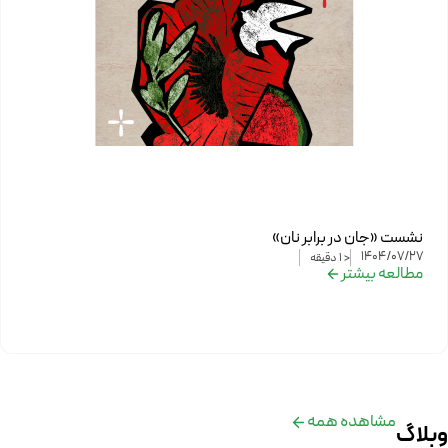
نشست «جان در برابر نان»
1404/07/27
< 1
دقیقه
مطالعه بیشتر
مشاهده همه
وبلاگ