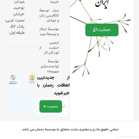
ایران
میدان
خیریه
توحید،
بنیاد توسعۀ
خیابان
کارآفرینی زنان
نصرت غربی،
و جوانان
پلاک 56،
حمایت
مؤسسۀ ابتکار
طبقه اول
و توسعۀ نوید
انجمن
حمایت از
کودکان کار
مؤسسۀ
توانمندسازی
مهروماه
از جدیدترین
اتفاقات رحمان با
خبر شوید
عضویت
تمامی حقوق مادی و معنوی سایت متعلق به موسسه رحمان می باشد .