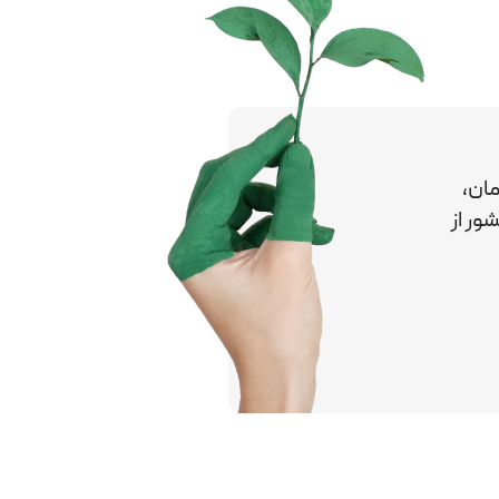
ان،
کشور
از