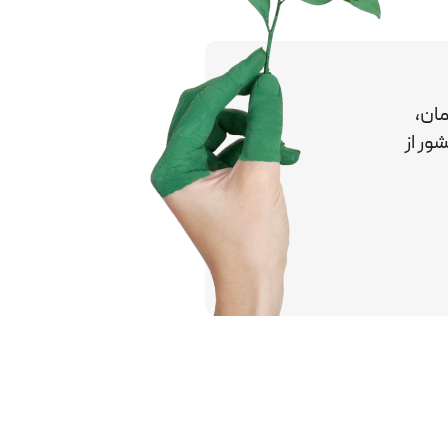
ان،
کشور
از