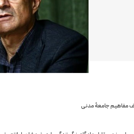
یف مفاهیم جامعهٔ مدنی