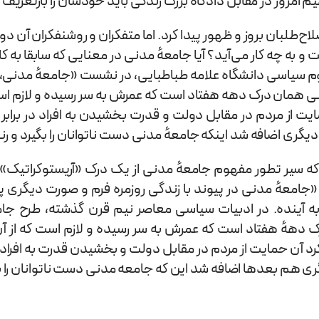
مروز در مقابل دادگاه بزرگ زندگی باید خودشان را بازتعریف 
اح‌طلبان بروز و ظهور پیدا کرد. اما متفکران و روشنفکران آن دو
ه چه کار می‌آید؟ آیا جامعهٔ مدنی در معنایی که سابقا به ک
م سیاسی دانشگاه علامه طباطبایی، در نشست «جامعهٔ مدنی، دول
مدنی همان درک دهه هفتاد است که عمرش به سر رسیده و لازم است
یت از مردم در مقابل دولت و قدرت بخشیدن به افراد در براب
ری اضافه شد اینکه جامعهٔ مدنی دست ناتوانان را بگیرد و رنج 
که سیر تطور مفهوم جامعهٔ مدنی از یک درک «آریستوکراتیک»
: «جامعهٔ مدنی در پیوند با زندگی روزمره فرم و صورت دیگری
و به آینده. در ادبیات سیاسی معاصر نیم قرن گذشته، طرح 
رک دههٔ هفتاد است که عمرش به سر رسیده و لازم است که از آ
 آن حمایت از مردم در مقابل دولت و بخشیدن قدرت به افراد در
هم بعدها اضافه شد این که جامعه مدنی دست ناتوانان را بگیر