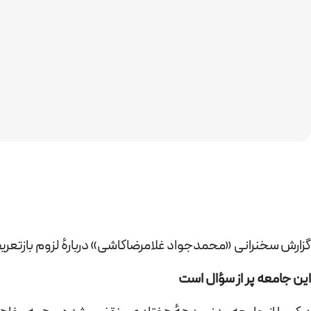
گزارش سخنرانی «محمدجواد غلامرضاکاشی» دربارهٔ لزوم بازتعر
این جامعه پر از سؤال است