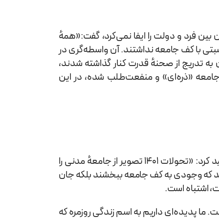
بین فرد و دولت را ایفا نمی‌کرد، گفت:«همهٔ
تی با کف جامعه نداشتند. آن واسطه‌گری در
به تدریج از صحنهٔ قدرت کنار گذاشته شدند،
امعه «ذره‌ای» و منفعت‌طلب شده، در این
او تحولات و جنبش‌های چند سال اخیر خصوصا جنبش ۱۴۰۱ را نقطه دگرگون شدن فهم گذشته از جامعهٔ مدنی دانست و تأکید کرد: «تحولات ۱۴۰۱ تصویر از جامعهٔ مدنی را
شتند که وجودی به کف جامعه ببخشند بلکه جان
ت، اشتباه است.
ت. ما پدیده‌ای داریم به اسم زندگی روزمره که