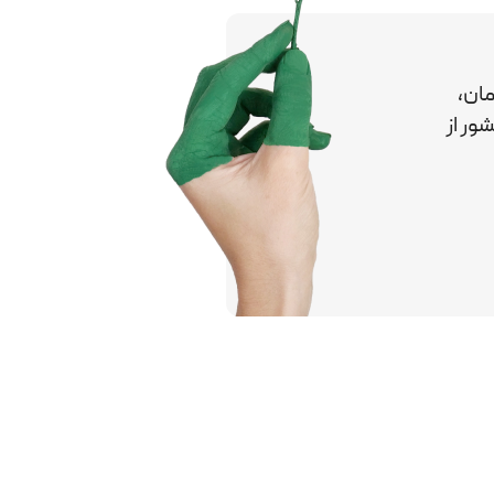
ان،
کشور
از