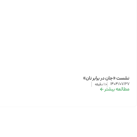
نشست «جان در برابر نان»
1404/07/27
< 1
دقیقه
مطالعه بیشتر