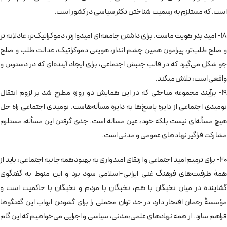
است. که مستلزم به رسمیت شناختن تکثر سیاسی در کشور است.
18- امید بذر هویت ماست. برای داشتن جامعه‌ای امیدوارتر، دموکراتیک‌تر، عادلانه تر
و صلح طلب‌تر، پیرامون همین چشم انداز، هویتی دموکراتیک، عدالت طلب و صلح
جو شکل می‌گیرد که در قالب جنبش اجتماعی، برای ایجاد آینده‌ای که در دسترس و
واقعی است، تلاش میکند.
19- برآیند مجموعه مباحثی که در این همایش دو روزه مطرح شد بر لزوم انتقال
نومیدی اجتماعی از دایره پاسخ‌ها به دایره مسأله‌هاست. نومیدی اجتماعی راه حل
هیچ مسأله‌ای نیست بلکه خود، عین مساله است. جدی گرفتن این مسأله، مستلزم
مشارکت فراگیر نهادهای عمومی و مدنی است.
20- برای ترمیم امید اجتماعی و ارتقای امیدواری به بهبود همه‌جانبه اجتماعی، باید از
همۀ ظرفیت‌های فرهنگ غنی ایرانی-اسلامی سود برد و این منوط به گفتگوی
گشاینده در میان نخبگان با هم، نخبگان با مردم و نخبگان با حاکمیت است و
مؤسسۀ رحمان افتخار دارد در حد توان محملی را برای گشودن ابواب این گفتگوها
فراهم سازد. از همه نهادهای علمی،مدنی، سیاسی و اجرایی می‌خواهیم که این گام