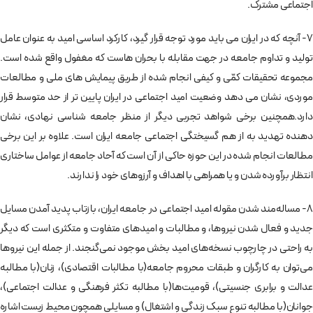
اجتماعی مشترک.
7- آنچه که در ایران می باید مورد توجه قرار گیرد، کارکرد اساسی امید به عنوان عامل
تولید و تداوم جامعه در جهت مقابله با بحران هاست که مغفول واقع شده است.
مجموعه تحقیقات کمّی و کیفی انجام شده از طریق پیمایش های ملی و مطالعات
موردی، نشان می دهد وضعیت امید اجتماعی در ایران پایین تر از حد متوسط قرار
دارد.همچنین برخی شواهد تجربی دیگر از منظر جامعه شناسی نهادی، نشان
دهنده تهدید به از هم گسیختگی اجتماعی جامعه ایران است. علاوه بر این برخی
مطالعات انجام شده در این حوزه حاکی از آن است که آحاد جامعه از عوامل ساختاری
انتظار برآورده شدن و یا همراهی با اهداف و آرزوهای خود را ندارند.
8- مساله‌مند شدن مقوله امید اجتماعی در جامعه ایران، بازتاب پدید آمدن مسایل
جدید و فعال شدن نیروها، و مطالبات و امیدهای متفاوت و متکثری است که دیگر
به راحتی در چارچوب نسخه‌های امید بخش موجود نمی‌گنجند. از جمله این نیروها
می‌توان به کارگران و طبقات محروم جامعه(با مطالبات اقتصادی)، زنان(با مطالبه
عدالت و برابری جنسیتی)، قومیت‌ها(با مطالبه تکثر فرهنگی و عدالت اجتماعی)،
جوانان(با مطالبه تنوع سبک زندگی و اشتغال) و مسایلی همچون محیط زیست اشاره