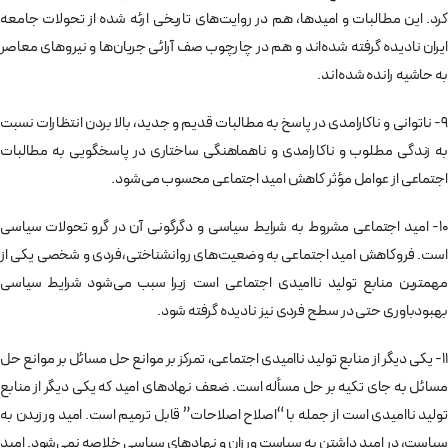
کرد. این مطالبات و امیدها، هم در روایت‌های تاریخی ارئه شده از تحولات جامعه
ایران نادیده گرفته شده‌اند و هم در چارچوب صف آرائی جریان‌ها و نیروهای معاصر
به حاشیه رانده شده‌اند.
9- ناتوانی و ناکارامدی در پاسخ به مطالبات قدیم و جدید، بالا بردن انتظارات نسبت
به زندگی مطلوب و ناکارامدی و ناهماهنگی ساختاری در پاسخگویی به مطالبات
اجتماعی از عوامل مؤثر کاهش امید اجتماعی محسوب می‌شود.
10- امید اجتماعی مشروط به شرایط سیاسی و دگرگونی آن در گرو تحولات سیاسی
است. فروکاهش امید اجتماعی به وضعیت‌های روانشناختی،فردی و شخصی یکی از
مهمترین منابع تولید ناامیدی اجتماعی است زیرا سبب می‌شود شرایط سیاسی
بهبودباوری حتی در سطح فردی نیز نادیده گرفته شود.
11- یکی دیگر از منابع تولید ناامیدی اجتماعی، تمرکز بر موانع حل مسائل بر موانع حل
مسائل به جای تکیه بر حل مسأله است. ضعف نهادهای امید که یکی دیگر از منابع
تولید ناامیدی است از جمله با “اصلاح اصلاحات” قابل ترمیم است. امید ورزیدن به
سیاست، در امید داشتن به سیاست ورزان و نهادهای سیاسی خلاصه نمی‌شود. امید