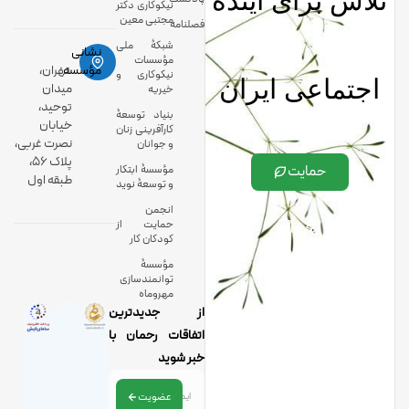
تلاش برای آینده
نیکوکاری دکتر
مجتبی معین
فصلنامه
شبکۀ ملی
نشانی
مؤسسات
مؤسسه:
تهران،
نیکوکاری و
اجتماعی ایران
میدان
خیریه
توحید،
بنیاد توسعۀ
خیابان
کارآفرینی زنان
نصرت غربی،
و جوانان
پلاک 56،
حمایت
مؤسسۀ ابتکار
طبقه اول
و توسعۀ نوید
انجمن
حمایت از
کودکان کار
مؤسسۀ
توانمندسازی
مهروماه
از جدیدترین
اتفاقات رحمان با
خبر شوید
عضویت