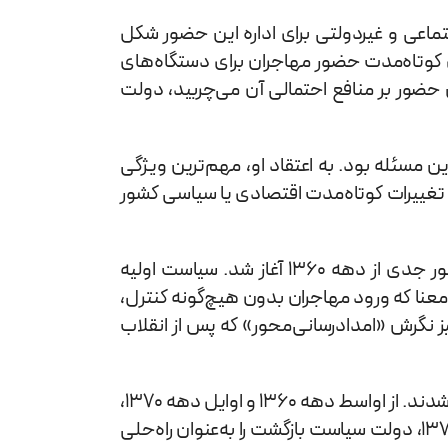
عی و غیردولتی برای اداره‌ این حضور شکل
 کوتاه‌مدت حضور مهاجران برای دستگاه‌های
ین حضور بر منافع احتمالی آن می‌چربید، دولت
ن مسئله بود. به اعتقاد او، مهم‌ترین ویژگی
تغییرات کوتاه‌مدت اقتصادی یا سیاسی کشور
او می‌گوید که اگر بخواهیم به‌صورت مصداقی به روند سیاست‌های مهاجرتی ایران بنگریم، ورود مهاجران افغانستانی به‌طور جدی از دهه ۱۳۶۰ آغاز شد. سیاست اولیه
 معنا که ورود مهاجران بدون هیچ‌گونه کنترل،
یز نگرش «امدادرسانی‌محور» که پس از انقلاب
مهاجران افغانستانی، به‌ویژه پس از حمله شوروی به افغانستان، به‌طور گسترده وارد ایران شدند و در شهرهای مختلف مستقر شدند. از اواسط دهه ۱۳۶۰ و اوایل دهه ۱۳۷۰،
موجی از اعتراضات در بعضی مناطق نسبت به حضور مهاجران و پیامدهای اجتماعی آن شکل گرفت. برای نخستین‌بار در دهه ۱۳۷۰، دولت سیاست بازگشت را به‌عنوان راه‌حلی