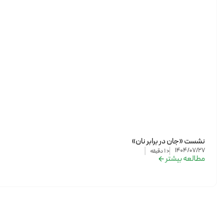
نشست «جان در برابر نان»
1404/07/27
< 1
دقیقه
مطالعه بیشتر