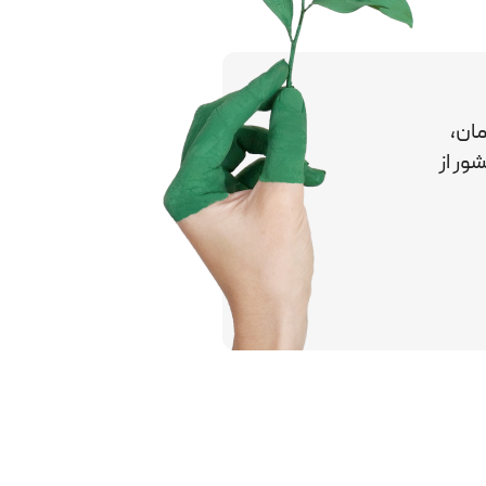
ان،
کشور
از