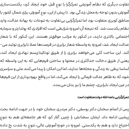
تفاوت دیگری که نظام آموزشی تمرکزگرا با نوع قبل خود ایجاد کرد، یکدست‌­سازی
آموزش بدون توجه به محل زندگی بود. تا پیش از این، نوع آموزش برای شمال کشور با
مناطق کویری متفاوت بود اما تمرکزگرایی بی­‌تفاوت به تنوعات به بهانه عدالت، وارد
نظام یکدست شد. که نتیجه آن امروزه شرایطی است که افرادی که پولدارتر و سرمایه
اجتماعی بالاتری دارند، در کنکور به مراتب موفق­‌تر هستند. این کنکور که با شعار
عدالت ایجاد شد، امروزه به واسطه شعار برابری در فرصت­‌ها عملا نابرابری تولید می‌­
کند. این ساخت کلی می‌خواهد برابری را از طریق توتالیتاریسم نهادی ایجاد کند،
یعنی از طریق دخالت حداکثری در محتوا و ساختن فرم‌هایی که به این واسطه که
اساسا ربطی به زندگی و محله‌­ها ندارند، اما این امکان را پیدا می‌­کنند ملی و سراسری
شود که به ظاهر عدالت فرمالی را ایجاد می‌­کند، اما در واقع بهره‌­برداری از این فرم‌­ها
در عین ایجاد نابرابری، چشم ما را نیز بدان می­‌بندد.
تمرکزگرایی با مداخله دولت متفاوت است
پس از اتمام سخنان دکتر یوسفی، دکتر میدری سخنان خود را در جهت ادامه بحث
پیشین ادامه داد. ایشان سخنانش را چنین آغاز کرد که هر جامعه‌­ای هم به تنوع
احتیاج دارد و هم به یکدستی. امروزه در حوزه آموزش عالی، تنوع به شدت رخ داده