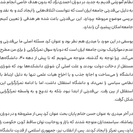
نظام آموزشی قدیم به جدید در دوران احمدی­‌نژاد که بدون هدف خاصی انجام شد
به دلیل بی‌­قدرتی جامعه ایران است که نتوانست ائتلاف­‌هایی را ایجاد کند و به نقد و
بررسی موضوع مربوطه بپردازد. این بی­‌قدرتی باعث شده هر هدفی را تعیین کنیم
جامعه امکان پیشبرد آن را ندارد.
یوسفی در این مورد با میدری هم نظر بود و عنوان کرد مسئله اصلی ما بی‌قدرتی و
عدم دموکراتیک بودن جامعه ایران است که دوباره سوال تمرکزگرایی را برای من مطرح
می­‌کند. زیرا توجه به گذشته، متوجه می‌شویم که تا پیش از دهه 40، دانشگاه­‌ها
مستقل از دخالت دولت بودند و علت اصلی آن شورای دانشکده­‌ها بود که شورای
دانشگاه را می­‌ساخت و اجازه جذب و یا اخراج هیات علمی تنها به دلیل ارتباط با
نظامی سیاسی را نمی‌­داد و دانشگاه استقلال داشت، اما با ادامه تمرکزگرایی این
استقلال از بین رفت. بی­‌قدرتی از ابتدا نبود بلکه به تدریج و به واسطه تمرکزگرایی
شکل گرفت.
در آخر میدری به عنوان حسن ختام پایان بحث عنوان کرد پس از مشروطه و در دوران
رضاشاه، سیاستمداران متوجه شدند که بازار و روحانیت توان ساقط کردن حکومت را
دارد، پس تمرکز را ایجاد کردند. پس از انقلاب نیز، جمهوری اسلامی از قدرت دانشگاه