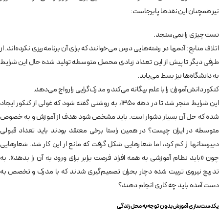
نیز همچنان این نقد­ها پابرجاست:
تست چیزی را نمی‌­سنجد.
اتلاف منابع: آدم­ها در رشته‌­هایی درس می­‌خوانند که برای آن برنامه‌­ریزی نکرده‌­اند. از
طرفی دیگر تا پیش از این تعداد زیادی محصل متوسطه تولید شده حال این شرایط
به دانشگاه‌­ها نیز بسط می‌­یابد.
کنکور دانش‌­آموزان را با علم بیگانه می‌­کند و مدرک‌گرایی را رواج می‌­دهد.
این شرایط منجر شد تا در دهه 1350، به روشنی گفته شود که غولی از کنکور ایجاد
شده که حل آن بسیار دشوار است. باید مشخص شود هدف از آموزش و به خصوص
متوسطه در ایران چیست؟ در همین راستا برخی معتقد بودند باید تعداد قبولی
دبیرستان­ها را کم کرد، اما شعارهایی شکل گرفت که مانع از این کار شد. شعارهایی
چون «باید نظام آموزشی به همه افراد فرصت برابر برای ورود به آن را بدهد». به
تدریج نیروی تربیت شده دچار بحران تصمیم‌­گیری شدند که با مدرک و تخصص به
دست آمده باید چه کاری انجام دهند؟
یکدست‌­سازی آموزش بدون توجه به محل زندگی