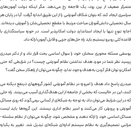
متمرکز ضعیف از بین رود، یک فاجعه رخ می‌­دهد. مگر اینکه دولت آزمون‌­های
سراسری ایجاد کند که بتوان شکاف آموزشی را از این طریق اندازه گرفت. آیا در پایان هر
سال تحصیلی دانش‌­آموزان مباحث مرتبط با مقطع تحصیلی‌­شان را آموزش دیده­‌اند.
اجازه تنوع تنها با ایجاد استاندارد دولت امکانپذیر است. در حوزه سیاستگذاری با
قاعده کلی روبرو نیستیم باید راه حل‌های جزیی و قابل آزمون ارائه داد.
یوسفی مسئله محوری سخنان خود را سوال اساسی بحث قرار داد و از دکتر میدری
پرسید نظر شما در مورد هدف نداشتن نظام آموزشی چیست؟ در شرایطی که حتی
امکان و توان فکر کردن به هدف وجود ندارد چگونه می‌­توان از راهکار سخن گفت؟
میدری پاسخ داد هدف را امروزه در نظام آموزشی کشور گروه­های ذینفع دیکته می­‌
کنند، این در حالیست که بخشی از جامعه از این هدف­‌گذاری آسیب می‌­بینند. راه حلی
که در این شرایط می‌­توان داد به توجه به شبکه­‌ای از کسانی برمی‌گردد که روی مسائل
آموزش و پرورش کار می‌کنند و اسیر نظام اداری نیستند. این گروه‌­ها باید لیست
مسائل اساسی خود را ارائه دهند و مشخص شود چگونه می­‌توان از نظام سلسله­
مراتبی تصمیم‌­گیری به نظام سیستم اداره‌­ای شبکه‌­ای تبدیل شد. تغییر به یکباره