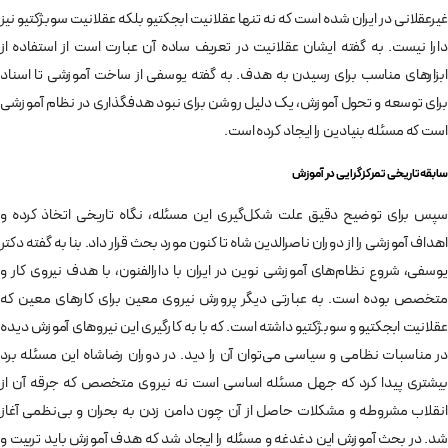
غیرعقلانی در ایران شده است که نه تنها عقلانیت ابجکتیو بلکه عقلانیت سوبژکتیو نیز
دارا نیست. به گفته ایشان عقلانیت در تعریف ساده آن عبارت است از استفاده از
ابزارهای مناسب برای رسیدن به هدف. به گفته یوسفی از ساخت آموزشی تا اسناد
برای توسعه و تحول آموزش، یک دلیل روشن برای نبود هدف­گذاری در نظام آموزشی
است که مسئله بنیادین را ایجاد کرده است.
سابقه تاریخی تمرکزگرایی در آموزش
سپس برای توضیح دقیق علت شکل­‌گیری این مسئله، نگاه تاریخی اتخاذ کرده و
اهداف آموزشی را از دوران ناصرالدین شاه تا کنون مورد بحث قرار داد. بنا به گفته دکتر
یوسفی، شروع نظام‌­های آموزشی نوین در ایران با دارالفنون، با هدف نیروی کار و
متخصص بوده است. به عبارتی دیگر پرورش نیروی معین برای کارهای معین که
عقلانیت ابجکتیو و سوبژکتیو داشته است. که با به کارگیری این نیروهای آموزش دیده
در مناسبات نظامی و سیاسی می‌­توان آن را دید. در دوران رضاشاه این مسئله برد
بیشتری پیدا کرد که جهل مسئله اساسی است نه نیروی متخصص که جرقه آن از
انقلاب مشروطه و مشکلات حاصل از آن چون دامن زدن به بحران و بی‌­نظمی آغاز
شد. در بحث آموزش این دغدغه و مسئله را ایجاد شد که هدف آموزش باید تربیت و