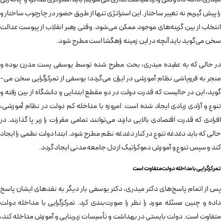
را پیش گیریم نه تغییر ساختار. این استراتژی تنها از طریق حضور در چارچوب ساختار و
انتخاب از بین گزینه­‌های موجود ممکن می‌­شود. وقتی رهبر انقلاب از پیوست عدالت
سخن می­‌گوید باید آنچه در این زمینه راهگشا است مطرح شود.
در حالی که به عقیده میدری، بحث مطرح شده توسط یوسفی پست مدرن بوده و
منجر به فروپاشی نظام آموزشی در ایران می‌گردد؛ یوسفی از تمرکزگرایی سخن می‌­
گوید، این در حالیست که قدرت دولت در دو مقطع ابتدایی و دانشگاه از بین رفته و
تنوع و آزادی زیادی ایجاد شده است. امروزه با مداخله کم دولت در نظام آموزشی،
افرادی که قدرت اقتصادی بالایی دارند می‌توانند تمامی مقررات را زیر پا گذارند. در
حالی که باید دغدغه تنوع در کنار دغدغه نظم مطرح شود. ابتدا دولت نظمی را ایجاد
کند و سپس تنوع و آموزش دموکراتیک از دل جامعه مدنی ایجاد گردد.
تمرکزگرایی با مداخله دولت متفاوت است
پس از اتمام پاسخ­‌های دکتر میدری، دکتر یوسفی بار دیگر به نقدهای ایشان پاسخ
داده و چنین مسئله مورد را نظر را صورت‌بندی کرد. تمرکزگرایی با مداخله دولت
متفاوت است. دولت بایستی در بهداشت و تأسیسات زیربنایی و آموزش مداخله کند،