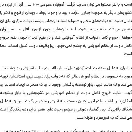
است و با هر محتوا می‌توان مدرک گرفت. آموزش عمومی 400 سال قبل از ایران در
کشورهای دیگر به صورت اجباری درآمده بود با وجود ایجاد درجه­‌ای از تنوع و تکثر با
دادن قدرت به دولت­‌های محلی، همواره استانداردهایی توسط دولت مرکزی برای آن
تعیین می‌شد و تعیین می­‌شود. استانداردهایی چون آزمون تافل و… نمی‌توان
خواهان خروج کامل دولت از نظام آموزشی شد و در هیچ کجای جهان هم خروج
کامل دولت از نظام آموزشی به چشم نمی­‌خورد، زیرا وظیفه دولت کنترل استانداد­ها
است.
در ایران به دلیل ضعف دولت، آزادی عمل بسیار بالایی در نظام آموزشی به چشم می­
خورد به خصوص در نظام آموزش عالی که نه دولت برای تربیت نیرو، استانداری تهیه
می­‌کند و نه مانند غرب، بازار توسعه یافته‌­ای وجود دارد که منجر به ایجاد استاندارد
گردد. شاید خروج کامل دولت از نظام آموزشی در کشورهایی با بازار پیشرفته
امکان‌پذیر باشد، اما در ایران چنین نیست و به آنارشی منجر می­‌گردد. امروزه به دلیل
شکاف بالایی که بین گفتمان دولتی و مردم وجود دارد، همواره این دو یکدیگر را نقد
می‌کنند که به ضرر هر دو طرف است.
میدری ادامه داد وقتی وارد سیاست‌گذاری می‌­شویم باید استراتژی مذاکره و چانه‌­زنی