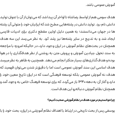
آموزش عمومی باشد.
هدف سومی هم از اواسط رضاشاه تا اواخر آن پیدا شد که می‌توان از آن با عنوان تولید
دانش نام برد­. تولید دانش در رشته­‌هایی مطرح شد که ایرانیان خود را متولی آن رشته­‌
ها در جهان می‌­دانستند؛ به همین دلیل اولین مقطع دکتری برای ادبیات فارسی
ایجاد شد و به تدریج در سایر رشته‌­ها نیز رشد کرد. به نظر می­‌رسد این سه هدف
همچنان در بحث‌­های نظام آموزش در ایران وجود دارد، در حالیکه امروزه با مراجعه
به سند تحول بنیادین آموزش و پرورش متن به روشنی از نظر هدف­گذاری پا در هوا
بوده و هدف­‌گذاری­‌های بسیار متکثر انجام می‌­دهد. همچنین به ظاهر به نظر می­رسد
هدف اساسی این سند آموزش عمومی است اما با دقیق­‌تر شدن می‌­توان فهمید که
هدف، نه آموزش عمومی بلکه توسعه فرهنگی است که در ایران تاریخ معین خود را
دارد و آغاز آن به دهه 1340 باز می‌گردد که برای توسعه فرهنگ خاص به وجود آمد و
همچنان نظام آموزش دنباله‌­رو این هدف است.
چرا نتوانستیم در مورد هدف در نظام آموزشی صحبت کنیم؟
یوسفی پس از بحث تاریخی در ارتباط با اهداف نظام آموزشی در ایران، بحث خود را با