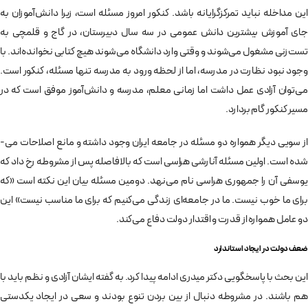
این مداخله نباید تمرکزگرایانه باشد. کنکور امروز مسئله است، زیرا دانش­‌آموزان به
جای آموزش بیشترین دانش عمومی در سه سال دبیرستان، در گاج و قلم­چی به
تست‌­زنی مشغول می­‌شوند و وقتی وارد دانشگاه می‌­شوند هیچ کتابی نخوانده­‌اند. با
وجود نبود نظارت در مدرسه، اما از لحظه ورود به مدرسه تنها مسئله، کنکور است.
می­‌توان آزادی عمل داشت اما زمانی معلم، مدرسه و دانش­‌آموز موفق است که در
مسیر کنکور گام بردارد.
از سویی دیگر همواره دو مسئله در جامعه ایران وجود داشته و مانع اصلاحات می‌­
شده است. اولین مسئله آنارشی هراسی است که بالافاصله پس از مشروطه رخ داد که
یوسفی آن را جمهوری هراسی نام می‌­نهد. دومین مسئله بیان این نکته است «که
برای ما خوب نیست. ما در جامعه‌­ای زندگی می‌­کنیم که برای ما مناسب نیست» این
دو عامل همواره از قدرت و اقتدار دولت دفاع می‌­کند.
ضعف دولت در ایجاد استاندارد
این بحث با پاسخ­گویی دکتر میدری ادامه پیدا کرد. به گفته ایشان آزادی و نظم باید با
هم باشند. در مشروطه دنبال از بین بردن تنوع بودند و سعی در ایجاد یکدستی