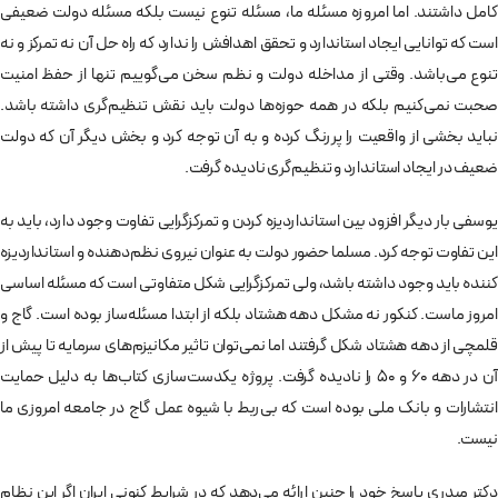
کامل داشتند. اما امروزه مسئله ما، مسئله تنوع نیست بلکه مسئله دولت ضعیفی
است که توانایی ایجاد استاندارد و تحقق اهدافش را ندارد که راه حل آن نه تمرکز و نه
تنوع می‌­باشد. وقتی از مداخله دولت و نظم سخن می­­‌گوییم تنها از حفظ امنیت
صحبت نمی­‌کنیم بلکه در همه حوزه‌­ها دولت باید نقش تنظیم‌­گری داشته باشد.
نباید بخشی از واقعیت را پررنگ کرده و به آن توجه کرد و بخش دیگر آن که دولت
ضعیف در ایجاد استاندارد و تنظیم‌­گری نادیده گرفت.
یوسفی بار دیگر افزود بین استانداردیزه کردن و تمرکزگرایی تفاوت وجود دارد، باید به
این تفاوت توجه کرد. مسلما حضور دولت به عنوان نیروی نظم­‌دهنده و استانداردیزه
کننده باید وجود داشته باشد، ولی تمرکزگرایی شکل متفاوتی است که مسئله اساسی
امروز ماست. کنکور نه مشکل دهه هشتاد بلکه از ابتدا مسئله‌­ساز بوده است. گاج و
قلم­چی از دهه هشتاد شکل گرفتند اما نمی‌توان تاثیر مکانیزم‌­های سرمایه تا پیش از
آن در دهه 60 و 50 را نادیده گرفت. پروژه یکدست‌­سازی کتاب­‌ها به دلیل حمایت
انتشارات و بانک ملی بوده است که بی­‌ربط با شیوه عمل گاج در جامعه امروزی ما
نیست.
دکتر میدری پاسخ خود را چنین ارائه می‌­دهد که در شرایط کنونی ایران اگر این نظام