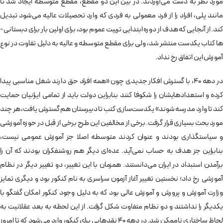
مورد نظر به دست می‌­آوردند. در بین این دو مقطع، مقطع متوسطه ایجاد شد تا
مانند پلی، افراد را از فرد معمولی به فردی که وارد تحصیلات عالیه می‌­شود تبدیل
کند. از آنجایی که هدف از دوره ابتدایی تربیت عموم بود، برای اولین بار برای دبستانی‌­
ها کتاب یکدست منتشر شد، ولی برای مقطع متوسطه و عالیه به دلیل تفاوت در نوع
آموزش این اتفاق رخ نداد.
در دهه 40، با گسترش افکار جدیدی چون «همه افراد حق دارند شغل مناسبی پیدا
کرده و استعدادهایشان را شکوفا کنند بنابراین دولت باید از تمامی ایرانیان حمایت
کند تا وارد مدرسه شوند» یکدست­‌سازی کتب تا دبیرستان هم گسترش یافت، هر چند
مورد بحث بسیاری قرار گرفت. برخی از مخالفین این طرح برخی از قبل در حوزه آموزشی
و سیاستگذاری بودند و عنوان کردند متوسطه اصلا جز آموزش عمومی نیست،
بنابراین جز هدف به حساب نمی­‌آید. عده­‌ای دیگر هم روشنفکران بودند که آن را
برآمدن استبداد در ایران می‌­دانستند. همزمان با این تغییر، دو تغییر دیگر در نظام
آموزشی رخ داد؛ نخستین تغییر آغاز آزمون سراسری به نام کنکور بود و دیگری تمایز
وزارت آموزش و پرورش و آموزش عالی بود که به دلیل وجود کنکور امکان گفتگو با
یکدیگر را نداشتند و دو نظام متفاوت شکل گرفت. از این لحظه به بعد عقلانیت به
لحاظ ساختاری ناممکن شد. در دهه 40 نقدهایی برای کنکور وارد می­‌شود که تا امروز