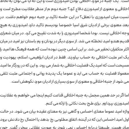
است . یک جنبه در مورد اخلاقی بودن امیدورزی است و این که آیا می توان به لحاظ
اخلاقی و معنوی از امیدورزی دفاع کرد؟ جنبه دوم م از منظر عقلانیت مطرح است و
نسبت میان امیدورزی با تعقل؟ در این حلسه تاکید بر جنبه دوم خواهم داشت. در
بعد معنوی برخی از ادیان شرق اسیا خصوصا بودیسم تاکید دارد امیدورزی به هیچ
وجه اخلاقی نیست. بودا شخصا امیدروزی را به شدت تقیبح می کرد. در میان شعرای
قدیم هندو امید تخطئه می شد. از سوی دیگر در یونان و رم باستان نیز امید در میان
اکثر متکفران تحقیر می شد. بر این اساس چنین نبوده است که همه فرهنگ ها امید را
یک امر مثبت اخلاقی به حساب بیاورند. فقط در ادیان ابراهیمی، اسلام، یهودیت و
مسیحت است که امید یک فضلیت اخلاقی به شمار می رود. و این که در روزگار ما امید
معمولا فضلیت به حساب می اید و عموما یک پدیده روانی و اجتماعی مثبت تلقی
می شود از جنبه اخلاقی و معنوی از سوی بسیاری از ادیان مورد نکوهش است.
اما اگر در حد همین مجمل به جنبه اخلاقی قناعت کنیم اینجا می خواهم به عقلانیت
امیدورزی بپردازم. برای طرح بحث نکاتی را ارائه می کنم.
واژه امید عموما معنای احساس و گاهی نیز به معنای عقیده بیان می شود. در حالت
اول امید احساس این که در آینده، اتفاق مطلوبی رخ بدهد یا احتمال رخ دادنش برود
مراد هست. طبیعتا درباره احساس نمی شود به صورت عقلانی سخن گفت. چون