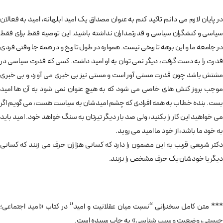
در پایان لازم می دانم تاکید کنم به عنوان مصداق یک امید ابلهانه، امید به فعالان
سیاسی و کنشگران سیاسی و قدرتمداران نداشته باشید. این توصیه فقط برای فقط
در جامعه ما و این برهه تاریخی نیست. همواره در طول تاریخ و در همه جا وقتی فردی
قدرت را به دست گرفت، دیگر نمی توان به او امید داشت. کسی که قدرت سیاسی در
مشتش باشد چون قدرت مستی آور است و مستی نیز بی خبری می آورد و بی خبری
موجب بروز کنش های خاصی می شود که به هیچ عنوان نمی شود به آن ها امید
بست. بنده خطاب به همه افرادی که چشم امیدشان به سیاست هست، می گویم اگر
می خواهید این کار را بکنید، ولی صد بار دیگر تیرتان به سنگ خواهد خود. امید باید
به خود ما باشد، از خود ما امید می روید.
دکتر شریعی قریب به این مضمون را دارد که کسانی هزاران حرف می زنند که کسانی
دیگر یا خودشان یک حرف مشخص را نزنند.
*** متن کامل سخنرانی “نسبت میان عقلانیت و امید” در کتاب
«امید اجتماعی؛
چیستی، وضعیت و سبب شناسی»
به چاپ رسیده است.