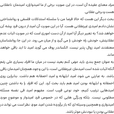
مراد معنای عقیده آن است، در این صورت برخی از ما امیدواران، امیدمان ناعقلانی
هست و برخی عقلانی.
بحث دیگر این هست که حالا فرضا من با سلسله استدلالات فلسفی و روانشناختی
نشان دادم امیدی غیرعقلانی هست. آیا در این صورت آن امید از درون فرد ریشه کن
خواهد شد؟ به تعبیر دیگر آیا امید از آن دست اموری است که در صورت اثبات عدم
عقلانیتش، خودش راه خودش را می گیرد و از میان می رود. در این جا روانشناسان
معتقدند امید زوال پذیر نیست. الکساندر پوف می گوید امید تا ابد باقی خواهد
ماند.
به عنوان جمع بندی باید عرض کنم بعید نیست در میان ما افراد بسیاری علی رغم
آنکه اثبات شده است امیدمان غیرعقلانی است، با این وجود همچنان امیدمان باقی
باشد. به عبارتی می شود امید ابلهانه و امید احمقانه هم داشت. بنابراین روی
احمقانه و ابلهانه بودن امید هم باید بحث کرد. این که افراد را به داشتن چنین
امیدهایی ترغیب کنیم، خود نوعی فریب است. مفهوم امید فی نفسه مسئله
مطلوبی نیست. بلکه ویژگی هایی که در خصوص فرد امیدوار و موضوع مورد
امیدواری و همچنین وسیله ای که بار برآورده شدن امید موزد نظر است می تواند در
عقلانی بودن یا نبودنش موثر باشد.