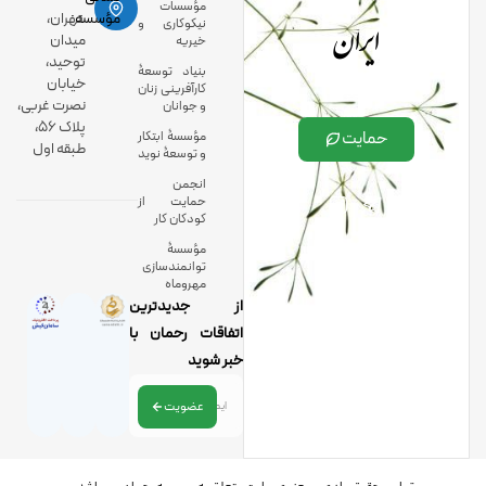
مؤسسات
ایران
مؤسسه:
تهران،
نیکوکاری و
میدان
خیریه
توحید،
بنیاد توسعۀ
خیابان
کارآفرینی زنان
نصرت غربی،
و جوانان
پلاک 56،
حمایت
مؤسسۀ ابتکار
طبقه اول
و توسعۀ نوید
انجمن
حمایت از
کودکان کار
مؤسسۀ
توانمندسازی
مهروماه
از جدیدترین
اتفاقات رحمان با
خبر شوید
عضویت