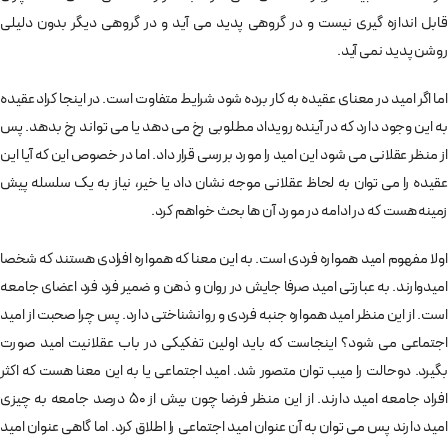
قابل اندازه گیری نیست و در گروهی پدید می آید و در گروهی دیگر بدون دلیلی
روشن پدید نمی آید.
اما اگر امید در معنای عقیده به کار برده شود شرایط متفاوت است. در اینجا کراد عقیده
به این وجود دارد که در آینده رویداد مطلوبی رخ می دهد یا می تواند رخ بدهد. پس
از منظر عقلانی می شود این امید را مورد بررسی قرار داد. اما در خصوص این که آیا این
عقیده را می توان به لحاظ عقلانی موجه نشان داد یا خیر، نیاز به یک سلسله پیش
زمینه هست که در ادامه در مورد آن ها بحث خواهم کرد.
اولا مفهوم امید همواره فردی است. به این معنا که همواره افرادی هستند که شخصا
امیدوارند. به عبارتی امید صرفا جایش در روان و ذهن و ضمیر فرد فرد اعضای جامعه
است. از این منظر امید همواره جنبه فردی و روانشناختی دارد. پس چرا صحبت از امید
اجتماعی می شود؟ اینجاست که باید اولین تفکیکی در باب عقلانیت امید صورت
بگیرد. دوحالت را میب توان متصور شد. امید اجتماعی یا به این معنا هست که اکثر
افراد جامعه امید دارند. از این منظر فرضا چون بیش از 50 درصد جامعه به چیزی
امید دارند پس می توان به آن عنوان امید اجتماعی را اطلاق کرد. اما گاهی عنوان امید