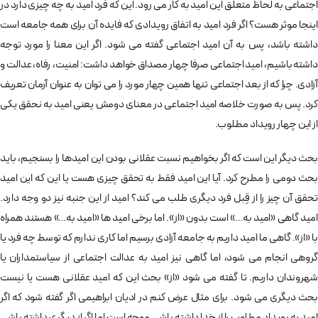
اجتماعی به لحاظ متعلق این امید به کار می رود. این که فرد امید به چه چیزی دارد در
اینجا موثر هست؟ اگر فرد امید به اتفاق رویدادی که فایده آن برای همه جامعه است
داشته باشد، پس به آن امید اجتماعی گفته می شود. اگر این معنا را مورد توجه
داشته باشیم، امید اجتماعی صرفا چهار مصداق خواهد داشت: امنیت، رفاه، عدالت و
آزادی. چرا که از بعد اجتماعی تنها همین چهار مورد را می توان به عنوان آرمان تعریف
کرد. پس به صورت خلاصه امید اجتماعی در معنای دومش یعنی امید به نحقق یکی
از این چهار رویداد مطلوب.
بحث دیگر این است که اگر بخواهیم نسبت عقلانی بودن این امیدها را بسنجیم، باید
بحث دومی را مطرح کرد. آیا این امید فقط به تحقق چیزی هست یا این که این امید
تحقق آن چیز را از قِبل فرد دیگری طلب می کند؟ امید از این جنبه نیز دو وجه دارد.
امید گاهی «امید به…» است بدون «از». اما برخی امید ها «امید به…» هستند همراه
با «از». گاهی ما امید داریم به جامعه آزادی برسیم اما کاری ندارم که توسط چه فرد یا
گروهی انجام می شود، اما گاهی نیز امید به عدالت اجتماعی از سیاستمداران یا
شهروندان داریم. تا گفته می شود «از» بحث این که امید عقلانی هست یا نیست
بحث دیگری می شود. برای مثال عرض کنم در ادیان ابراهیمی اگر گفته شود که اگر
امید به رویداد مطلوب را از خدا داشته باشی موجه است اما اگر از دیگری داشته باشی