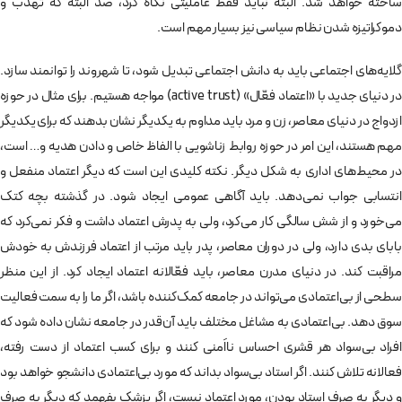
ساخته خواهد شد. البته نباید فقط عاملیتی نگاه کرد،‌ صد البته که تهذب و
دموکراتیزه شدن نظام سیاسی نیز بسیار مهم است.
گلایه‌های اجتماعی باید به دانش اجتماعی تبدیل شود،‌ تا شهروند را توانمند سازد.
در دنیای جدید با «اعتماد فعّال» (active trust) مواجه هستیم. برای مثال در حوزه
ازدواج در دنیای معاصر،‌ زن و مرد باید مداوم به یکدیگر نشان بدهند که برای یکدیگر
مهم هستند، این امر در حوزه روابط زناشویی با الفاظ خاص و دادن هدیه و… است،‌
در محیط‌های اداری به شکل دیگر. نکته کلیدی این است که دیگر اعتماد منفعل و
انتسابی جواب نمی‌دهد. باید آگاهی عمومی ایجاد شود. در گذشته بچه کتک
می‌خورد و از شش سالگی کار می‌کرد، ولی به پدرش اعتماد داشت و فکر نمی‌کرد که
بابای بدی دارد، ولی در دوران معاصر، پدر باید مرتب از اعتماد فرزندش به خودش
مراقبت کند. در دنیای مدرن معاصر، باید فعّالانه اعتماد ایجاد کرد. از این منظر
سطحی از بی‌اعتمادی می‌تواند در جامعه کمک‌کننده باشد،‌ اگر ما را به سمت فعالیت
سوق دهد. بی‌اعتمادی به مشاغل مختلف باید آن‌قدر در جامعه نشان داده شود که
افراد بی‌سواد هر قشری احساس نااَمنی کنند و برای کسب اعتماد از دست رفته،
فعالانه تلاش کنند. اگر استاد بی‌سواد بداند که مورد بی‌اعتمادی دانشجو خواهد بود
و دیگر به صرف استاد بودن، مورد اعتماد نیست، اگر پزشک بفهمد که دیگر به صرف