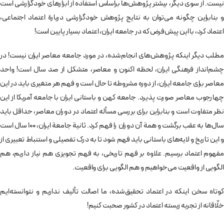
نیست. از سوی دیگر، بیشتر پژوهش‌ها براساس استفاده از ابزارهای خودگزارشی است
و بنابراین چگونه می‌توان به نتایج پژوهش خودگزارشی دربارة اعتماد اجتماعی،
‌اعتماد کرد، با این پیش‌فرض که در جامعه ایران، اعتماد بسیار پایین است!
مطلب دیگر اینکه پژوهش‌های انجام‌شده، در مورد جامعه معاصر ایران نیست! در
چشم‌انداز فرهنگی ایران، لحظه اکنون و معاصر، متشکل از صد سال است! واحد
معاصر برای جامعه ایران، از دوره مشروطه تا حال است و فهم هر متغیری باید در این
چهارجوب معاصر صورت پذیرد. جامعه کهن و باستانی ایران با جامعه آمریکا از این
نظر متفاوت است و بنابراین برای بررسی مسأله اعتماد در دوران معاصر،‌ حداقل باید
سال‌ها به عقب برگشت و همة آن دوران را فهم کرد. ثانیة جامعة ایران، 100 سال است
و این تاریخ و لایه‌های باستانی باید فهم شود تا به درک تفصیلی و استنباط تعبیری از
مفهوم اعتماد برسیم. علاوه بر فهم تاریخی، به فهم تجویزی هم نیاز داریم، هم
الگویی از واقعیت می‌خواهیم و هم الگویی برای واقعیت.
کوتاه سخن اینکه در اعتماد تحقیق‌شده،‌ ما اصالت تألیف نداریم و نتوانسته‌ایم
خلّاقانه از تجربه زیسته اعتماد در کشور صحبت کنیم!