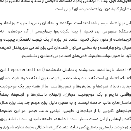
«قول‌ها، قول بود»، «مردانگی وجود داشت»، «حرفش از سند و سفته معتبرتر بود»
نشان‌گر کم‌شدن این اعتماد در دنیای کنونی است.
این نوع اعتماد، بسیار ناشناخته است. مؤلفه‌ها و ابعاد آن را نمی‌دانیم و هنوز ابعاد و
دستگاه مفهومی این تجربه را پیدا نکرده‌ایم؛ چهارچوبی از آن خودمان، نه
ترجمه‌شده از متون دیگر. تجربة اعتماد در ایران، از یک کیفیت ناهمگن، پیچیده و
سیال برخوردار است و به سختی می‌توان قاعده‌ای کلی برای تمامی شهروندان تعریف
کرد. ما هنوز نتوانسته‌ایم شاخص‌های اعتماد و بی‌اعتمادی را بشناسیم.
2- اعتماد بازنماشده،‌ تصویرشده و نمایش داده‌شده (represented trust). این
اعتماد، اعتمادی است که دیده و شنیده می‌شود، بدون اینکه تجربه شود. دنیای
جدید،‌ دنیای نمودها و نمایش‌ها و تصویرهاست. ما از همه چیز یک موجودیت
واقعی داریم و یک موجودیت مجازی. ژانرهای داستان‌ها و فیلم‌ها، بعضاً
داستان‌های غالب جامعه نیستند و به همین دلیل برای مردم جذابند. برای مثال
فیلم‌های کابویی یا از فیلم‌های فارسی، فیلمی مانند قیصر. در این فیلم‌ها
گفت‌وگوهایی از این دست بسیار است: «جامعه، جامعه نامردی است»، «باید روی
پای خودت بایستی و به هیچ کس نباید اعتماد کنی»،‌ «اخلاقی وجود ندارد، نامردی و