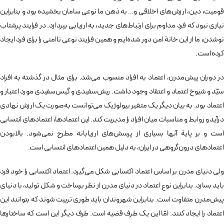
قومیت، دین، ارزش‌های اخلاقی و… به ذهن ما نوعی سامان بخشیده بود و بنابراین
نیازی نبود که فرد مداوم برای ارتباط‌های جدید، به ارزیابی بپردازد. در فرایند پرشتاب
نوشدن، ما از این خانة امن دور شده‌ایم و همین فرایند نوعی ناامنی را برای فرد ایجاد
کرده است.
در دوران پیش‌مدرن، اعتماد به افراد منسوب می‌شد. برای مثال در گذشته به افراد
سیّد و شیوخ اعتماد و اعتقاد وجود داشت. ریش‌سفیدی و گیس‌سفیدی مورد اعتبار و
اعتماد بود. به بیان دیگر یک متغیر بیولوژیک می‌توانست به‌صورت یک ارزش نهادی
درآید و روابط و مناسبات میان افراد را مدیریت کند. این اعتمادها، اعتمادهای انتسابی
است و بر پایة آنها بسیاری از پرسش‌های ارزیابانه مطرح نمی‌شود. بالابودن
اعتمادهای درون‌گروهی در ایران، به دلیل همین اعتمادهای انتسابی است.
ولی دنیای مدرن بر اساس اعتماد اکتسابی شکل می‌گیرد. اعتماد اکتسابی را خود فرد
باید بسازد. بنابراین نوع اعتماد در دنیای مدرن از نظر برساخت و شکل تولید،‌ با دنیای
پیش‌مدرن متفاوت است. بنابراین شهروندان باید طوری تربیت شوند که بتوانند این
اعتماد را ایجاد کنند. امّا این یک طرف قضیه است. طرف دیگر این است که ساختارها