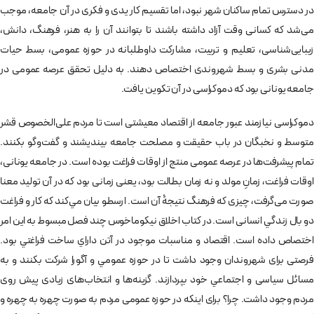
در دسترس تمام ساکنان شهر نبود، اما تقسیم کار یدی و فکری در آن جامعه، موجب
می‌شد که کسانی وقت آزاد داشته باشند تا بتوانند آن را به هنر، فرهنگ، دانش،
زيبايی‌شناسی، تعليم و تربيت، مشاركت داوطلبانه در حوزه عمومی، بسط حيات
مدنی بشری و بسط شهروندی اختصاص دهند. به دليل تحقق عرصه عمومی در
جامعه يونانی بود که دموكراسی در آن تکوین یافت.
دموكراسی نيازمند عبور جامعه از اقتصاد معيشتی است تا مردم علی‌الخصوص قشر
متوسط و نخبگان در باب حقيقت و مصلحت جامعه بیندیشند و گفت­‌وگو بکنند.
تمام پيشرفت­‌ها در عرصه عمومی منتج از اوقات فراغت بوده است. در جامعه يونانی،
اوقات فراغت، زمانِ مولد و نه زمان بطالت بود، يعنی زمانی بود كه در آن توليد معنا
صورت می‌گرفت، چیزی که فرهنگ نتیجۀ آن است. ارسطو بيان مي­‌كند كه كار و فراغت
دو بال زندگي انسانی است. در كتاب اخلاق نيكوماخوس چند فصل مبسوط به اين امر
اختصاص داده است. اقتصاد و مناسبات موجود در آتن داراي ساخت فراغتي بود.
فرصتی برای شهروندان وجود داشت تا در حوزه عمومي و آگورا شرکت بکنند و به
مسائل سیاسی و اجتماعي خود بپردازند. گزينه­‌ها و انتخاب‌­های زيادی پیش روی
مردم وجود داشت. چرا؟ برای اینکه در حوزه عمومی مردم به صورت چهره به چهره و