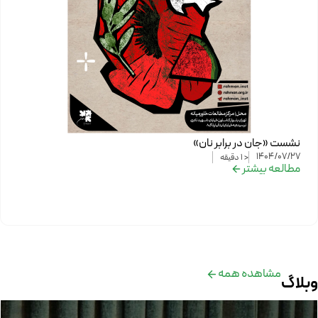
نشست «جان در برابر نان»
1404/07/27
< 1
دقیقه
مطالعه بیشتر
مشاهده همه
وبلاگ