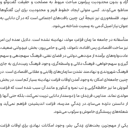
آزاد و بدون محدوديت پيرامون مباحث مربوط به مصلحت و حقيقت گفت­‌وگو و
مناظره می‌كردند. كسی متولی ايجاد خطوط قرمز و محدوديت برای اين گفتگوها
نبود. فلسفه­‌ورزی نيز نتيجۀ اين چنين بافت­‌های اجتماعی است كه در آن دانایی به
عنوان نياز اصیل آدمی به رسمیت شناخته می‌شود.
متأسفانه در جامعه ما زمان فراغتِ مولد، نهادينه نشده است. دلايل عمده اين امر
نيز ساخت اقتصادی پس افتاده، نامولد، رانتی و حامی‌پرور، بخش غيردولتی ضعيف،
عادت‌واره‌های برآمده از مزددهی دولتی در فضای نفتی، فرهنگ سهم­‌دهی و سهم­‌
گيری و سهم­‌خواهی، فرهنگ دلالی و واسطه­‌گری، وجود فرهنگ رعيت­‌داری به جای
فرهنگ شهروندی و نهادمند نشدن سازمان‌های رقابتی و عقلانی اقتصادی است. در
چنين جامعه­‌ای امكان به­ وجود آمدن اوقات فراغت نهادينه بسيار كم است. در بخش
آموزش ما نیز حافظه‌گرایی و تب نمره و کنکور و مانند آن سبب شده است که فراغت
مولدی نماند. مدارس، فرزندان ما را دوستدار دانایی تربيت نمي­‌كند، بلكه حتی آنها را
از دانستن دل­زده می‌سازد.در زندگیِ مدرسه، فراغت اندیشیدن فراهم نمی‌آید و
شعله‌های پرسشگری خاموش و سرکوب می‌شود.
یكي از مهم­‌ترين بخت­‌های زندگی بشر، وجود امكانات نهادی براي اوقات فراغت