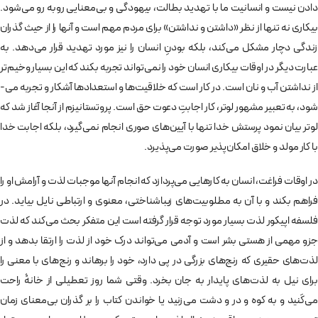
دادن نیست و انسانیت ما با تهدید بطالت، بیهودگی و بی­‌معنایی روبه رو می‌شود.
بیکاری نه تنها از نظر «داشتن و نداشتن» برای مردم مهم است و آنها را از حیث گذران
زندگی دچار مشکل می‌کند، بلکه بودنِ انسان را نیز مورد تهدید قرار می­‌دهد. به
عبارت دیگر در اوقات بیکاری انسان خود را نمی­‌تواند تجربه بکند که این بسیار وخیم­‌تر
از نداشتن آب و نان است. در کار است که خلاقیت­‌ها و استعدادها آشکار و تجربه می‌­
شود، به تعبیر مشهور لوتر، کار اجابتِ دعوت حق است. پروتستانیزم از آنجا آغاز شد که
لوتر بیان نمود پرستش خدا تنها با آیین‌­های صوری انجام نمی­‌گیرد، بلکه اجابت خدا
با کار مولد و خلاق امکان­‌پذیر صورت می‌پذیرد.
در اوقات فراغت، انسان به کارهایی می‌­پردازد که انجام آنها موجبات لذت و آرامش او را
فراهم بکند و با آن به مطلوبیت­‌های زیباشناختی، معنوی و ارتباطی نایل بیاید. در
فلسفه اپیکور لذت بسیار مورد توجه قرار گرفته است این متفکر بحث می‌کند که لذت
جزو مهمی از هستی بشر است و آدمی می‌تواند درک خود از لذت را ارتقا بدهد و از
لذت‌های حقیری که رنج‌های بزرگی در پی دارد، خود را برهاند و رنج‌های با معنی را
برای نیل به لذت‌های پایدار به جان بخرد. وقتی شما روز تعطیلی از خانۀ راحت
می‌کَنید و به کوه و در و دشت می‌زنید یا خواندن کتاب را بر گذران بی‌معنای زمان