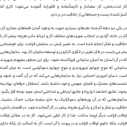
كار لذت‌بخش، کار معنادار و کارمتأملانه و فکورانه گشوده می‌شود؛ كاری که
كسل‌كننده نیست و جنبه‌هایی از خلاقيت در بر دارد.
در یکی دو دهه گذشته نقدهای بسیاری جهت به ­وجود آمدن فضاهای مجازی کار،
کار در خانه، آزادی در انتخاب صورت­‌های مختلف کار و ارتباط دادن هرچه بیشتر کار با
خلاقیت و تفکر انجام شده است. به تعبیر راسل در ستایش فراغت، برای خوشبختی
بشر می‌­بایست در فکر تغییر در الگوی کارکردن و توسعه سازمان کار بود. سازمان‌­هایی
که در آن انسان به انسانِ سازمانی فروکاسته نشود. برای این منظور مفهوم شهروند
سازمانی که موج چهارم شهروندی و موج چهارم دموکراسی است، به میان آمده
است. دنیای امروزی احساس نیاز به سازمان­‌هایی می‌کند که در آن گفت و شنود و
نشست­‌های مشترک و فضای عمومی وجود داشته باشد. استقلال حرفه­‌ای نهادینه
بشود. علایق «مابعد ابزاری» و علایق ارتباطی و شناختی انسان مورد توجه قرار بگیرد.
سازمان­‌هایی که در آن رویه­‌های دموکراتیک به جای سلسه­ مراتب خشک بنشیند.
خلاقیت و تفکر و ابتکار و یادگیری هرچه بیشتر در کار گنجانده شود. در اقتصادِ دانش،
اوقات فراغت دیگر لزوما ساعات جدا از كار تلقی نمی‌شود. كار نه در مقابل اوقات
فراغت بلکه حاوی اوقات فراغت و در پیوند با آن است، كار نه كسالت بار بلکه دارای