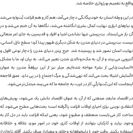
واقع به تعمیم بورژوازی خلاصه شد.
در این ورطه انسان به خودبیگانگی دچار می‌آمد، هم کار و هم فراغت بُت‌­واره می‌شد
و نیازهای ابزاری نهایت کمال بشری انگاشته می‌شد، نگاه­‌ها به آن ختم می‌شد و در
آن باز می‌ایستاد. بت­‌پرستی تنها نشاندن اشیا و افراد و قدیسین به­ جای امر متعالی
نیست، بت­‌پرستی در دنیای مدرن به شکل دیگری ظهور پیدا کرد؛ سطح نازل انسانی،
نهایت انسان تصور شد و پرستیده شد. جرج ریتزر دنیای مدرن را دچار نوعی افول و
آنتروپی می­‌بیند و از آن به مک­‌دونالدی شدن تعبیر می­‌کند. به بیان او، ما با مشکل
«انسانیت­‌زدایی از بشر» مواجه شده‌ایم. میلر نیز از این بیراهۀ مدرن به عنوان
«آسایش اشیا» بحث می­‌کند که تهی­‌شدگی و مرگ اجتماع را در پی دارد. عمق فاجعه
اینجاست که این بُت‌­وارگیِ کار در غرب، به جامعه ما که می‌رسد مبتذل‌تر می‌شود.
در اقتصاد مابعد صنعتی که از آن به عنوان اقتصاد دانش یاد می­‌شود، پویش‌های
انتقادی نوینی برای احیای اوقات فراغت پاگرفته است؛ بحث‌­هایی مطرح می­‌شود که
ساخت کار می‌­بایست منعطف و مطبوع شود، یعنی اینکه فراغت باید در دل کار به
وجود بیاید و کارکنان بتوانند از اوقات کاری خود در امور مورد علاقه و خلاقانه
استفاده بکنند. وقت خود را دلبخواهانه وخلاق و معنادار صرف بکنند. آفاق تازه‌ای از