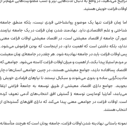
ترجیح می‌دهید، در واقع به دنبال لذت‌هایی برتر و کسب مطلوبیت‌هایی مهم‌تر از
اوقات فراغت خویش هستید.
اما زمان فراغت تنها یک موضوع روانشناختی فردی نیست، بلکه منطق جامعه
شناختی و علم الاقتصادی دارد. نهادمند شدن زمان فراغت در یک جامعه نیازمند
عبور آن جامعه از اقتصاد معیشتی است، در اقتصاد معیشتی اوقات فراغت معنی
ندارد، بلکه داشتن است که اهمیت دارد، در اینجاست که بودن فراموش می­‌شود.
پس اوقات فراغت باید در جامعه نهادینه شود. هر چقدر در جامعه­‌ای زمان معیشت
بر مردم استیلا پیدا بکند، از اهمیت و میزان اوقات فراغت کاسته می­‌شود. جوامعی که
اقتصاد پس­افتاده دارند، جوامع معیشتی هستند، در چنین جوامعی انسان‌­ها دچار
مادیت‌­گرایی ساده و بدوی می­‌شوند و سبکبال نیستند تا نیازهای فرامادی خویش را
بجویند. جوامع دارای اقتصاد معیشتی از طریق توسعه به جامعۀ فراغتی ارتقا
می‌یابند، آمارتیا کومارسن توسعه را گسترش افق انتخاب­‌های آدمی تعریف کرده
است. اوقات فراغت در جوامعی معنی پیدا می‌­کند که دارای افق­‌های گسترده‌ای از
انتخاب هستند.
نمونه باستانی نهادینه شدن اوقات فراغت، جامعه یونان است که هرچند متأسفانه