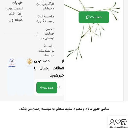
خیابان
کارآفرینی زنان
نصرت غربی،
و جوانان
پلاک 56،
حمایت
مؤسسۀ ابتکار
طبقه اول
و توسعۀ نوید
انجمن
حمایت از
کودکان کار
مؤسسۀ
توانمندسازی
مهروماه
از جدیدترین
اتفاقات رحمان با
خبر شوید
عضویت
تمامی حقوق مادی و معنوی سایت متعلق به موسسه رحمان می باشد .
روشگاه
علاقه مندی
حساب کاربری