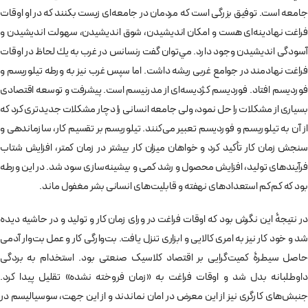
جامعه است. توفیق بزرگی است که مردمان در جامعه‌ای زیست بکنند که در او اوقات
فراغت نهادينه‌ای هست و امكان انديشيدن، شوق انديشيدن، سهولت انديشيدن و
آسودگی انديشيدن وجود دارد. مي­‌توان گفت رنسانس در غرب به يك لحاظ در اوقات
فراغت نهادمند در جوامع غربی ريشه داشت. اما سپس غرب نيز به ورطه تيلوريسم و
فورديسم افتاد. فورديسم ك‍ژديسه­‌ای از مدرنیسم است. پيشرفت و توسعه اقتصادی
بسياری از مشكلات را حل نمود، ولی جامعه انسانی را دچار مشكلات جديدتری کرد كه
از آن به تيلوريسم و فورديسم تعبير می‌كنند. تيلوريسم بر تقسيم کار، سازمان­دهی و
سنجش زمان كار تأکید کرد و خواهان ميزان كار بيشتر در زمان كمتر، افزایش شتاب
فرآيندهای توليد، افزایش محصول و رشد کمی و بيشينه‌­سازی سود شد. در اين ورطه
بود که كم­‌كم استعدادهای نهفته و قابليت­‌های انسانی بشر مغفول ماند.
در نتیجۀ این نگرش بود که اوقات فراغت در ورای زمان کار و تولید و در حاشیه دیده
شد و خود کار نیز به امری کالایی و ابزاری تنزل یافت. بت‌وارگی کار و عمل بت‌وار آدمی
حاصل سیطرۀ کمیت‌گرایی بر اقتصاد کلاسیک صنعتی بود. استخدام به بردگی
داوطلبانه بدل شد و اوقات فراغت به «زمان فروخته نشده» تقلیل پیدا کرد.
جنبش‌های کارگری نیز از این معرض در امان نماندند و از این جهت، سوسیالیسم در