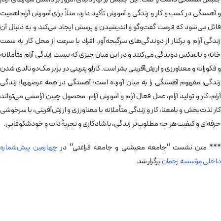
و آهستگی در کسب و کار و زندگی و آموزش تأکید دارد، مثلاً برای آموزش آرام اهمیت
قائل می‌­شود که فرصت گفت­‌وگو و اندیشیدن و پرسش ایجاد می­‌کند و به دنبال آن
زندگی آرام و برکنار از دوندگی‌های سرگیجه‌آور. افراد با سرعت از محل کار به سمت
خانه و بالعکس دوندگی می‌کنند و در این میان چیزی که نیست زندگی آرام متأملانه
و فکورانه و معناورزی و ارزش‌آفرینی بشر است. کارلو پترینی در برابر مک‌­دونالدی شدن
زندگی، مفهوم آهستگی را به میان آورده است؛ آهستگی در همه عرصه­‎ها؛ زندگی
آرام، کار و تولید آرام، عمل فعال آرام و آموزش آرام. محصول چنین آرامشی می‌­تواند
کار لذت‌­بخش و بامعنا، کار و زندگی متأملانه با معناورزی و ارزش‌آفرینی، با سرخوشی
حرفه­‌ای و کیفیت هر چه مطلوب­‌تر زندگی، با شادکاری و تجربۀ ذات و خودشکوفایی.
*** متن نشست “جامعه معیشتی و جامعه فراغتی” در
چهارمین پیش‌شماره
داخلی مؤسسه رحمان
برگزار شد.