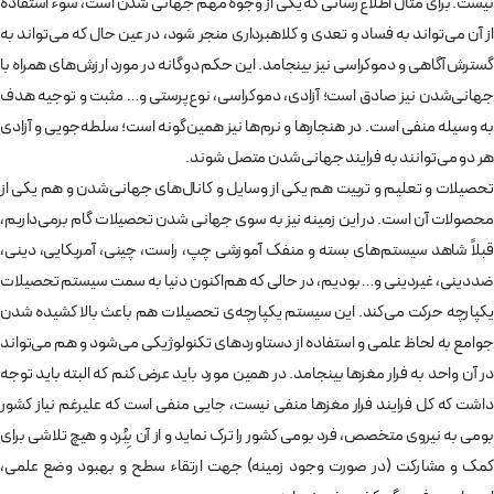
نیست. برای مثال اطلاع‌رسانی که یکی از وجوه مهم جهانی شدن است، سوء استفاده
از آن می‌تواند به فساد و تعدی و کلاهبرداری منجر شود، در عین حال که می‌تواند به
گسترش آگاهی و دموکراسی نیز بینجامد. این حکم دوگانه در مورد ارزش‌های همراه با
جهانی‌شدن نیز صادق است؛ آزادی، دموکراسی، نوع‌پرستی و… مثبت و توجیه هدف
به وسیله منفی است. در هنجارها و نرم‌ها نیز همین‌گونه است؛ سلطه‌جویی و آزادی
هر دو می‌توانند به فرایند جهانی‌شدن متصل شوند.
تحصیلات و تعلیم و تربیت هم یکی از وسایل و کانال‌های جهانی‌شدن و هم یکی از
محصولات آن است. در این زمینه نیز به سوی جهانی شدن تحصیلات گام برمی‌داریم،
قبلاً شاهد سیستم‌های بسته و منفک آموزشی چپ، راست، چینی، آمریکایی، دینی،
ضددینی، غیردینی و… بودیم، در حالی که هم‌اکنون دنیا به سمت سیستم تحصیلات
یکپارچه حرکت می‌کند. این سیستم یکپارچه‌ی تحصیلات هم باعث بالا کشیده شدن
جوامع به لحاظ علمی و استفاده از دستاوردهای تکنولوژیکی می‌شود و هم می‌تواند
در آن واحد به فرار مغزها بینجامد. در همین مورد باید عرض کنم که البته باید توجه
داشت که کل فرایند فرار مغزها منفی نیست، جایی منفی است که علیرغم نیاز کشور
بومی به نیروی متخصص، فرد بومی کشور را ترک نماید و از آن بِبُرد و هیچ تلاشی برای
کمک و مشارکت (در صورت وجود زمینه) جهت ارتقاء سطح و بهبود وضع علمی،