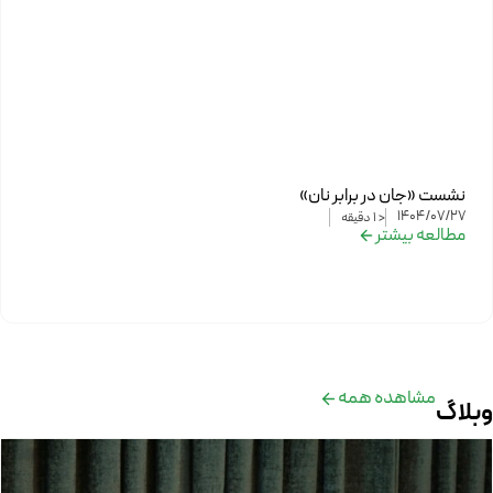
نشست «جان در برابر نان»
1404/07/27
< 1
دقیقه
مطالعه بیشتر
مشاهده همه
وبلاگ