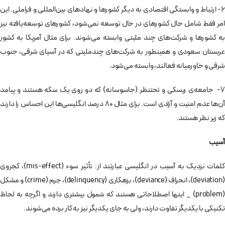
6- ارتباط و وابستگی اقتصادی به دیگر کشورها و نهادهای بین‌المللی و فراملی. این
امر فقط شامل حال کشورهای در حال توسعه نمی‌شود، کشورهای توسعه‌یافته نیز
به کشورها و شرکت­‌های چند ملیتی وابسته می‌شوند. برای مثال آمریکا به کشور
عربستان سعودی و همین­طور به شرکت­‌های چندملیتی که در آسیای شرقی، جنوب
شرقی و خاورمیانه فعالند، وابسته می‌شود.
7- جامعه‌ی ریسکی و تحت­نظر (جاسوسانه) که دو روی یک سکه هستند و پیامد
آن‌ها عدم امنیت و آزادی است. برای مثال 80 درصد انگلیسی‌ها این احساس را دارند
که زیر نظر هستند.
آسیب‌
کلمات نزدیک به آسیب‌ در انگلیسی عبارتند از: تأثیر سوء (mis-effect)، کجروی
(deviation)، انحراف (deviance)، بزهکاری (delinquency)، جرم (crime) و مشکل
(problem) _ این­ها اصطلاحاتی هستند که شمول بیشتری دارند و اگرچه به لحاظ
تکنیکی با یکدیگر تفاوت دارند، ولی به جای یکدیگر نیز به کار برده می‌شوند.