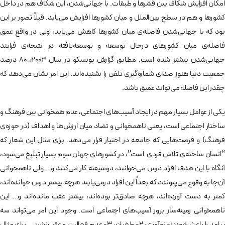
امکان افزایش شکاف بین قشرها و طبقات. با جهانی‌شدن، این شکاف هم در داخل
کشورها و هم در سطح بین‌الملل و میان کشورها افزایش می‌یابد. قبلاً تصور بر این
بود که با جهانی‌شدن فاصله‌ی میان کشورها کاهش می‌یابد، ولی در واقع عمق
فاصله‌ی میان کشورهای درحال توسعه و توسعه‌یافته در نتیجه­‌ی فرایند
جهانی‌شدن بیشتر شده است. مطابق گزارش یونسکو در سال 2003، 80 درصد
جمعیت دنیا هنوز صدای شماره‌گیری تلفن را نشنیده‌اند. این امر نشان می‌دهد که
چقدر این فاصله می‌تواند عمیق باشد.
یکی از عوامل بسیار مهم در ایجاد آسیب‌های اجتماعی،‌ عدم همخوانی بین فرهنگ و
ساختار اجتماعی است، یعنی ناهمخوانی و تضاد میان ارزش‌ها و اهداف (در حوزه‌ی
فرهنگ) و فرصت‌هایی که جامعه در اختیار قرار می­‌دهد. برای مثال این شعار که
“انسان ساخته‌ی تلاش فردی است”، در کشورهای جهان سوم بسیار تبلیغ می­‌شود،
آن­گاه با این هدف افراد درس می­‌خوانند، دوشیفته کار می­‌کنند و… ولی ناهمخوانی
آن‌جا به وقوع می­‌پیوندد که بعداً این افراد درمی­‌یابند هرچه بیشتر درس خوانده­‌اند،
کمتر به دست آورده­‌اند، هرچه صادق­‌تر بوده­‌اند، بیشتر عقب مانده­‌اند و… این
ناهمخوانی زمینه­‌ساز بروز آسیب­‌های اجتماعی است. وجود این امر می­‌تواند سه
پیامد را باعث شود: 1- نوآوری، 2- طغیان، 3- عدم فعالیت و عقب‌­نشینی. برای مثال