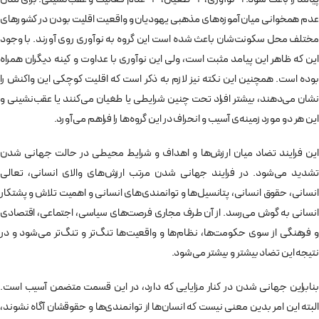
عدم همخوانی میان آموزه­‌های مذهبی یهودیان و واقعیت اقلیت بودن در کشورهای
مختلف محل سکونت‌شان باعث شده است این گروه به نوآوری روی آورند. با وجود
این که ظاهر این پیامد مثبت است، ولی این نوآوری با عداوت و کینه دیگران همراه
بوده است. همچنین این نکته نیز لازم به ذکر است که اقلیت کوچکی این واکنش را
نشان می­‌دهند، بیشتر افراد تحت چنین شرایطی یا طغیان می‌­کنند یا عقب­‌نشینی و
این هر دو مورد زمینه­‌ی آسیب و انحراف در این گروه­‌ها را فراهم می­‌آورد.
این فرایند تضاد میان ارزش­‌ها و اهداف و شرایط محیطی در حالت جهانی­ شدن
تشدید می­‌شود. در فرایند جهانی ­شدن مرتب ارزش­‌های والای انسانی، تعالی
انسانی، حقوق انسانی، پتانسیل­‌ها و توانمندی‌­های انسانی و اهمیت تلاش و پشتکار
انسانی به گوش می­‌رسد. از آن طرف مجاری فرصت­‌های سیاسی، اجتماعی، اقتصادی
و فرهنگی از سوی حکومت­‌ها، نظام‌­ها و واقعیت­‌ها تنگ­‌تر و تنگ­‌تر می­‌شود و در
نتیجه این تضاد بیشتر و بیشتر می­‌شود.
بنابراین جهانی ­شدن در کنار مزایایی که دارد، در این قسمت متضمن آسیب است.
البته این امر بدین معنی نیست که انسان­‌ها از توانمندی­‌ها و حقوقشان آگاه نشوند،