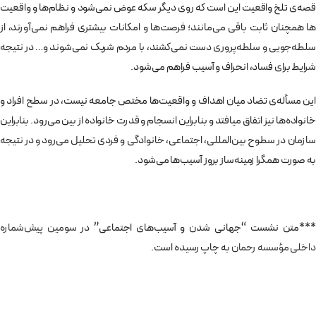
قصه­‌ی تلخ واقعیت این است که روی دیگر سکه عوض نمی­‌شود و نظام­‌ها و واقعیت­‌
ها همچنان ثابت باقی می‌مانند؛ فرصت­‌ها و امکانات بیشتری فراهم نمی­‌آورند، از
سلطه­‌جویی و سلطه­‌پروری دست نمی­‌کشند، با مردم شریک نمی­‌شوند و… در نتیجه
شرایط برای فساد، انحراف و آسیب فراهم می­‌شود.
این مسأله‌ی تضاد میان اهداف و واقعیت­‌ها مختص جامعه نیست، در سطح افراد و
خانواده­‌ها نیز اتفاق می­افتد و بنابراین انسجام و قدرت خانواده از بین می­‌رود. بنابراین
سازمان در سطوح بین­‌المللی، اجتماعی، خانوادگی و فردی تحلیل می­‌رود و در نتیجه
به صورت همگرا زمینه‌ساز بروز آسیب­‌ها می­‌شود.
***‌متن نشست “جهانی شدن و آسیب‌های اجتماعی” در
سومین پیش‌شماره
داخلی مؤسسه رحمان
به چاپ رسیده است.