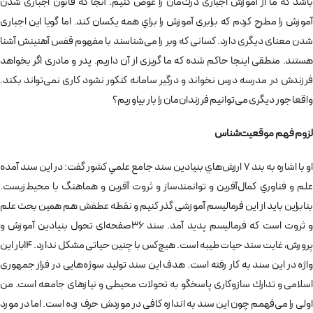
باشد كه ما از آموزش اجباری درك‌مان را عوض كنيم. آنجا كه قانون اجباری شدن
آموزش را مطرح كردم كه برابری آموزش را براي همه يكسان كند. اما گويا اين اجباری
شدن معنای ديگری دارد. كسانی كه وبر را می‌شناسند با مفهوم قفس آهنينش آشنا
هستند. منطقی اينجا حاكم شده كه ما گريزی از آن داريم. پدر و مادری اگر بخواهد
فرزندش در مدرسه درس نخواند و درگير سامانه كنكور نشود كاری نمی‌تواند بكند.
واقعا جور ديگری می‌توانيم فرزندان‌مان را بار بياوريم؟
لزوم فهم موقعيت‌شناس
او با اشاره به بند 7 ارزش‌هاي بنيادين سند جامع علمي كشور گفت: در اين سند آمده
علم و فناوري كمال‌آفرين و توانمندساز و ثروت آفرين و هماهنگ با محيط‌زيست.
بنابراين بايد از اين فرماليسم آموزشی گذر كنيم و نقطه عطفش هم همين بحث علم
و ثروت است كه فرماليسم پديد آمد. سند 36صفحه‌ای تحول بنيادين آموزش و
پرورش، غايت سند حيات طيبه است. هيچ‌كس با چنين حياتی مشكل ندارد. 14بار اين
واژه در اين سند به كار رفته است. هدف اين سند توليد سوژه‌هایی در فراز جمهوری
اسلامی و تدارك سازوكاری پاسخگو به تحولات محيطی و نيازهای جامعه است. من
اولی را می‌‎فهمم چون اين سند به اندازه كافی در موردش حرف زده است. اما در مورد