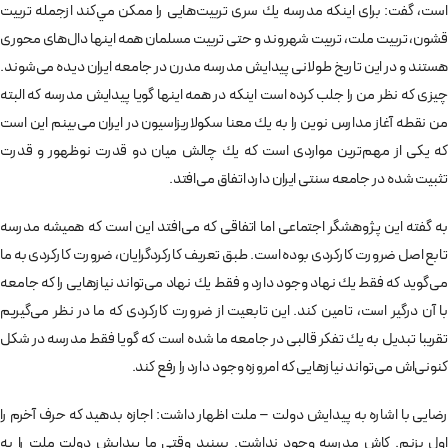
است، گفت: برای اينكه مدرسه يك سری تربيت‌هايی را ممكن مي‌كند ازجمله تربيت
قشون، تربيت ملت، تربيت شهروند و حتی تربيت مسلمان همه اينها دال‌های محوری
هستند و در اين تاريخ طولانی پيدايش مدرسه مدرن در جامعه ايران ديده می‌شوند.
چيزی كه نظر من را جلب كرده است اينكه در همه اينها گويا پيدايش مدرسه كه البته
من نقطه آغاز مدارس نوين را به يك معنا سكولاريزاسيون در ايران می‌بينم اين است
كه يكی از مهم‌ترين مواردی است كه يك چالش ميان دو قدرت نوظهور و قدرت
تثبيت شده در جامعه سنتی ايران دارد اتفاق می‌افتد.
به گفته اين پژوهشگر اجتماعی اما اتفاقی كه می‌افتد اين است كه هميشه مدرسه
تابع اصل ضرورت كاركردی بوده است. طبق تعريف كاركردگرايان، ضرورت كاركردی به ما
می‌گويد كه فقط يك نهاد وجود دارد و فقط يك نهاد می‌تواند نيازهايی را كه جامعه
با آن درگير است، تامين كند. اين تابعيت از ضرورت كاركردی كه ما در نظر می‌گيريم
تقريبا تبديل به يك تفكر قالبی در جامعه ما شده است كه گويا فقط مدرسه در شكل
كنونی‌اش می‌تواند نيازهايی كه امروزه وجود دارد را رفع كند.
رضايی با اشاره به پيدايش دولت – ملت اظهار داشت: اجازه بدهيد كه حرف آخرم را
اول بزنم. كاش مدرسه‌ وجود نداشت. ببينيد وقتی ما پيدايش دولت ملت را به