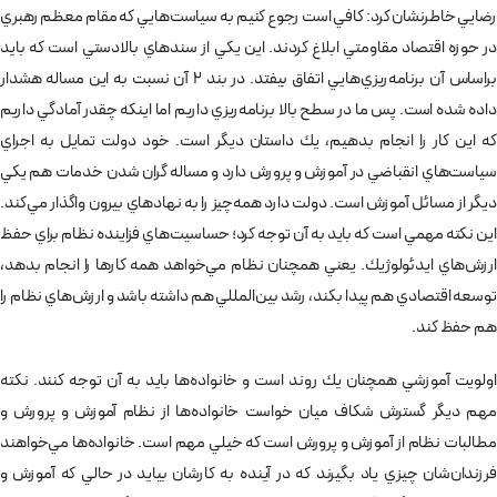
رضايي خاطرنشان كرد: كافي است رجوع كنيم به سياست‌هايي كه مقام معظم رهبري
در حوزه اقتصاد مقاومتي ابلاغ كردند. اين يكي از سندهاي بالادستي است كه بايد
براساس آن برنامه‌ريزي‌هايي اتفاق بيفتد. در بند 2 آن نسبت به اين مساله هشدار
داده شده است. پس ما در سطح بالا برنامه‌ريزي داريم اما اينكه چقدر آمادگي داريم
كه اين كار را انجام بدهيم، يك داستان ديگر است. خود دولت تمايل به اجراي
سياست‌هاي انقباضي در آموزش و پرورش دارد و مساله گران شدن خدمات هم يكي
ديگر از مسائل آموزش است. دولت دارد همه‌چيز را به نهادهاي بيرون واگذار مي‌كند.
اين نكته مهمي است كه بايد به آن توجه كرد؛ حساسيت‌هاي فزاينده نظام براي حفظ
ارزش‌هاي ايدئولوژيك. يعني همچنان نظام مي‌خواهد همه كارها را انجام بدهد،
توسعه اقتصادي هم پيدا بكند، رشد بين‌المللي هم داشته باشد و ارزش‌هاي نظام را
هم حفظ كند.
اولويت آموزشي همچنان يك روند است و خانواده‌ها بايد به آن توجه كنند. نكته
مهم ديگر گسترش شكاف ميان خواست خانواده‌ها از نظام آموزش و پرورش و
مطالبات نظام از آموزش و پرورش است كه خيلي مهم است. خانواده‌ها مي‌خواهند
فرزندان‌شان چيزي ياد بگيرند كه در آينده به كارشان بيايد در حالي كه آموزش و