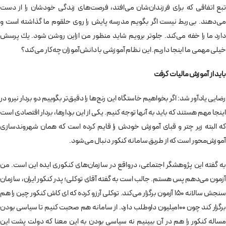
تبع اتفاقی كه برای فرزندان‌شان می‌افتد، فرصت‌های زندگی خودشان را از دست
می‌دهند. بی‌ربط نيست اگر بگويم مدرسه پايش را روی حلقوم ما گذاشته است و
دارد ما را خفه می‌كند. جلوتر برويم شايد منظور من ازاين روشن شود. يك پرسش
خيلی مهمی ما اينجا داريم. اين نظام آموزشی با دانش‌آموزان چه‌كار می‌كند؟
بايد از آموزش ماليات گرفت
رضايی يادآور شد: اگر بخواهيم خاستگاه اين رنج‌ها را دقيق‌تر بگوييم دو بردار نيرو در
اينجا مهم هستند كه بايد به آنها توجه كنيم. يكی از اين بردارها، بردار اقتصادی است
كه البته زير چتر و قبای آموزش خودش را قايم كرده است كه همان شهروندسازی
آموزش‌محور است كه از طريق سامانه كنكور دنبال می‌شود.
به گفته اين پژوهشگر اجتماعی، درواقع در سازمان‌های كنكوری ايده اين است. من
آزمون می‌دهم پس هستم. جالب است به گفته آقای توكلی؛ پدر كنكور ايران، سازمان
سنجش سالانه 150 آزمون برگزار می‌كند. توكلی آرزو كرده كه ای كاش كنكور چين را هم
برگزار كند چون 100ميليون داوطلب دارد. از سامانه هم صحبت كنيم تا سياسی بودن
مساله كنكور را هم در آن ببينيم نه سياسی بودن به اين معنا كه دولت پشت اين