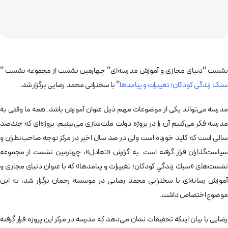
نشست “دنیای مجازی و آموزش مدرسه‌ای” چهارمین نشست از مجموعه نشست ”
سبک زندگی کودکان؛ تغییرات و پیامدها
” با سخنرانی محمد رضایی برگزار شد.
مدرسه می‌تواند يكی از موضوعات مهم ذيل عنوان آموزش باشد. همه ما وقتی به
مدرسه فكر می‌كنيم آن را در پروژه دولت ملت‌سازی می‌بينيم. پروژه‌ای كه چندصد
سالی است كه كليد خورده است ولی در صد سال اخير در مركز توجه صاحب‌نظران و
سياست‌گذاران قرار گرفته است. به گزارش «تعادل»، چهارمين نشست از مجموعه
نشست‌های «سبك زندگي كودكان؛ تغييرات و پيامدها» كه با عنوان دنيای مجازی و
آموزش رسانه‌ای با سخنرانی محمد رضايی در موسسه رحمان برگزار شد، به اين
موضوع اختصاص داشت.
رضايی با بيان اينكه تحقيقات نشان می‌دهد كه مدرسه در مركز اين پروژه قرار گرفته