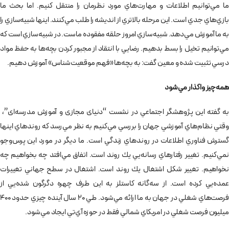
ما مي‌توانيم اطلاعات و مهارت‌هاي مورد نظرمان را منتقل كنيم. اما بحث ما
بازي‌هاي جدي است. اين مرحله بالاتري از انديشه را طلب مي‌كنند. اينها شبيه‌سازي را
به ما آموزش مي‌دهد. شبيه‌سازي امروز حلقه مفقوده ماست. در شبيه‌سازي است كه
مي‌توانيم تخيل را بسط بدهيم. رضايي با انتقاد از مجبور كردن بچه‌ها به حفظ مواد
درسي تثبيت شده و معين گفت: به بچه‌ها «فهم ‌موقعيت‌شناس» آموزش دهيم.
همه‌چيز واگذار مي‌شود
به گفته اين پژوهشگر اجتماعي در نشست “دنیای مجازی و آموزش مدرسه‌ای”،
وقتي نظام‌هاي آموزشي جهان را بررسي مي‌كنيم به نظر مي‌رسد كه روندهاي اينها
گسترش فناوري اطلاعات در روندهاي زندگي است. ما ديگر در مورد اين پرس‌وجو
نمي‌كنيم. تغيير رفتارهاي رسانه‌يي يك روند است. اتفاق مي‌افتد چه بخواهيم چه
نخواهيم. تغيير شكل اشتغال يك روند است. اشتغال در سطح جهاني تغييرات
عمده‌يي كرده است. از سه‌گانه كاستلز به اين طرف چهره دگرگون شده‌يي از
فرصت‌هاي شغلي در جهان به ما ارائه مي‌شود. طي 20 سال آينده چيزي حدود 400
ميليون فرصت شغلي در امريكاي شمالي فقط در حوزه‌ آي‌تي ايجاد مي‌شود.