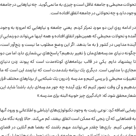
تحولات محيطی و جامعه غافل است و چيزی به ما نمی‌گويد. چه نيازهايی در جامعه
وجود دارد و چه تحولاتی در جامعه اتفاق افتاده است.
در ادامه روي اين دو مورد تمركز كردم. يعني جامعه و نيازهايي كه امروزه به وجود
آمده و تحولات محيطي كه همين‌طور اتفاق افتاده و همه اينها مي‌تواند دورنمايي از
آينده مدارس در كشور را به ما بدهد. اگر اين وضع مطلوب ما نيست و رنج‌آور است،
چگونه دنياي مدرسه‌هاي‌مان را تغيير بدهيم؟ پاسخ‌هاي بي‌شماري دارد اما من دو
تا پيشنهاد دارم. يكي در قالب برنامه‌هاي كوتاه‌مدت است كه پيوند زدن دنياي
مجازي با مدارس است. ديگري يك برنامه بلندمدت است كه نيازمند اين است كه ما
تغييرات محيطي را بررسي كنيم و مدرسه را درون يك شبكه‌يي از بردارهاي مختلف قرار
بدهيم و آن وقت تصور كنيم كه برای آينده چه جور مدرسه‌ای بايد باشد! شايد اين
شعار محقق شود كه: «يادگيری چيز خوبيه البته برای مدرسه.»
رضايی اضافه كرد: نوعی رغبت به وجود تكنولوژی‌های ارتباطی و اطلاعاتي و ورود آنها
به فضاهايی كه آن رنجی كه ممكن است اتفاق بيفتد، كم مي‌كند. حالا زاويه نگاه مان
را عوض كنيم. بازي‌ها چقدر مي‌توانند مهم باشند كه بعضا هم آنلاين در فضاي
مجازي بازي مي‌شوند؟ اصلا مي‌توانيم جامعه را برمبناي تحول بازي‌ها تحليل كنيم.