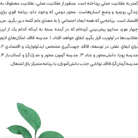
كمتر به عقلانيت عملي پرداخته است. منظور از عقلانيت عملي، عقلانيت معطوف به
زندگي روزمره و وضع انسان‌هاست. محور دومي كه وجود دارد برنامه قوي براي
اقتصاد است. برنامه‌يي كه همه ابعاد اجتماعي را به معناي عام كلمه دربر بگيرد. من
چهار مورد سناريو پيش‌بيني كرده‌ام كه در آينده بسته به اينكه كدام يك از اين
عقلانيت‌ها در اولويت قرار بگيرد اتفاق خواهد افتاد. 1. مدرسه فاقد امكان‌هاي لازم
براي ايفاي نقش در توسعه، فاقد جهت‌گيري مشخص ايدئولوژيك و اقتصادي 2.
مدرسه پويا، دانش‌محور و شاد 3. مدرسه آزمون محور و مدرك‌گرا و كسالت‌بار 4.
مدرسه آرمان‌گرا، فاقد توانايي جذب دانش‌آموزان، با برنامه‌ متمركز بازار اشتغال.