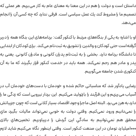
داستان است و دولت را هم در اين معنا به معنای عام به كار می‌بريم. هر عملی كه
تصميم ما را مشروط كند يك عمل سياسی است. فرقی ندارد كه چه كسی آن را انجام
می‌دهد.
او با اشاره به يكی از بنگاه‌های مرتبط با كنكور گفت: برنامه‌های اين بنگاه همه را دربر
گرفته است حتی كودكان و والدين را تشويق به ثبت‌نام می‌كند. برای كودكان از ابتدايی
تا دانشگاه برنامه دارد. بخشی را به ثبت‌نام پدران كانونی و مادران كانونی. يعنی به
پدر و مادر هم رحم نمی‌كند. همه بايد در خدمت كنكور قرار بگيرند كه ما به آن
كنكوری شدن جامعه می‌گوييم.
رضايی يادآور شد كه مناسباتی حاكم شده و خودمان با دست‌های خودمان آب در
آسياب می‌ريزيم و اين فرآيند را بازتوليد می‌كنيم. اين بردار نيرويی است كه زدگی ما را
دارد به هرز می‌برد. البته اصل ماجرا وجود اقتصاد بسيار كلانی است كه چون جزيياتش
را نمی‌دانيم ورود نمی‌كنيم. وقتي دولت به خوبي نمي‌تواند ماليات بگيرد ماي
محقق هم نمي‌توانيم به سادگي اين گردش را دربياوريم. تخمين‌هاي بالای
1000ميليارد تومان در اين صنعت كنكور است. وقتی اينطور نگاه می‌كنيم شايد لازم