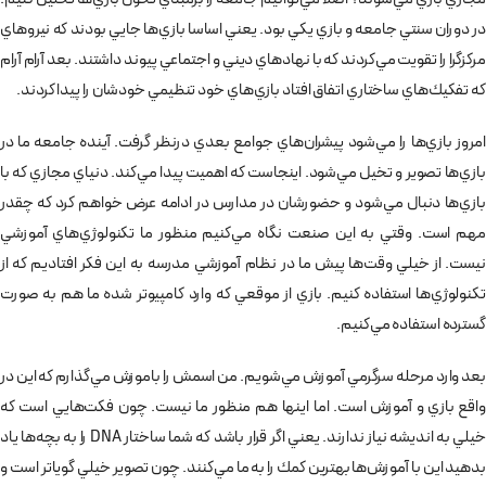
در دوران سنتي جامعه و بازي يكي بود. يعني اساسا بازي‌ها جايي بودند كه نيروهاي
مركزگرا را تقويت مي‌كردند كه با نهادهاي ديني و اجتماعي پيوند داشتند. بعد آرام آرام
كه تفكيك‌هاي ساختاري اتفاق افتاد بازي‌هاي خود تنظيمي خودشان را پيدا كردند.
امروز بازي‌ها را مي‌شود پيشران‌هاي جوامع بعدي درنظر گرفت. آينده جامعه ما در
بازي‌ها تصوير و تخيل مي‌شود. اينجاست كه اهميت پيدا مي‌كند. دنياي مجازي كه با
بازي‌ها دنبال مي‌شود و حضورشان در مدارس در ادامه عرض خواهم كرد كه چقدر
مهم است. وقتي به اين صنعت نگاه مي‌كنيم منظور ما تكنولوژي‌هاي آموزشي
نيست. از خيلي وقت‌ها پيش ما در نظام آموزشي مدرسه به اين فكر افتاديم كه از
تكنولوژي‌ها استفاده كنيم. بازي از موقعي كه وارد كامپيوتر شده ما هم به صورت
گسترده استفاده مي‌كنيم.
بعد وارد مرحله سرگرمي آموزش مي‌شويم. من اسمش را باموزش مي‌گذارم كه اين در
واقع بازي و آموزش است. اما اينها هم منظور ما نيست. چون فكت‌هايي است كه
خيلي به انديشه نياز ندارند. يعني اگر قرار باشد كه شما ساختار DNA را به بچه‌ها ياد
بدهيد اين با آموزش‌ها بهترين كمك را به ما مي‌كنند. چون تصوير خيلي گويا‌تر است و