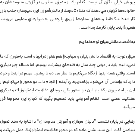
پرورش خيلي نگران آن نيست. كدام يك از مديران مدارس در گزارش مدرسه‌شان به
خانواده‌ها گزارش مي‌دهند كه مثلا 50درصد از دانش‌آموزان اين دبيرستان جذب بازار
كار شده‌اند؟ فقط رتبه‌هاي ستاره‌ها را روي پارچه‌يي به ديوارهاي مدارس مي‌زنند.
همين! اينجا پايان كار مدرسه است.
به اقتصاد دانش‌بنيان توجه نداريم
ميزان توجه به اقتصاد دانش‌بنيان و مهارت‌زا هم هنوز در ابهام است به‌طوري كه ما
نمي‌دانيم بايد در عرض چند سال به قله‌هاي پيشرفت برسيم. اما مساله چيز ديگري
است. وقتي همه اينها را نگاه مي‌كنيم به نظر من دو تا پيشران مهم در اينجا وجود
دارد كه براساس آن مي‌شود برنامه‌ريزهاي آينده را انجام داد. دو محور را مي‌توانيم از
اين برنامه بيرون بكشيم. اين دو محور يكي برمبناي عقلانيت ايدئولوژيك و ديگري
عقلانيت عملي است. نظام آموزشي بايد تصميم بگيرد كه كجاي اين محورها قرار
مي‌گيرد.
رضايي در پايان نشست “دنیای مجازی و آموزش مدرسه‌ای” با اشاره به سند تحول
بنيادين گفت: اين سند نشان داده كه در محور عقلانيت ايدئولوژيك عمل مي‌كند و