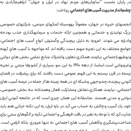
در پایان نشست “سازمان­‌های مردم­ نهاد در ایران و جهان” ابراهیم‌آبادی به
چشم‌انداز مديريت آسيب‌­هاي اجتماعي
پرداخت:
انجمن­های خیریه در جهان، معمولاً به­وسیله کمک­های مردمی، شرکت­های خصوصی
بزرگ تولیدی و خدماتی و همچنین ارائه خدمات و سرمایه­گذاری جذب بودجه
وادراره مي شوند. امروزه به دليل پيچيدگي وگسترش انواع آسيب هاي اجتماعي،
جوامع مختلف به اين تجربه مهم دست يافته اند كه مواجهه با آسيب هاي كهنه
ونوظهوراجتماعي نيازمند همكاري،تعاون واشتراك منابع تمامي بخش هاي دولتي
وغيردولتي است.اساسا، از دهه 1990 به اين سو بسیاری از کشورها مبتني بر تجربه
زيسته در قرن بيستم به اين فهم عمومي دست يافتند كه براي پيشرفت در فضای
كنوني پيچيده،چندوجهي وشبكه اي در همه زمينه ها از جمله در عرصه آسيب هاي
اجتماعي، نيازمند همكاري،تعامل ومشاركت فعال وهمدلانه سه بخش خصوصی،
دولتی و مدني هستند. متاسفانه اين همان چيزي است كه در جامعه كنوني ايران
خود يك آسيب وچالش به حساب مي آيد.در باره ايران به اين نكته حياتي هم بايد
عنايت كرد كه با توجه به تغیر در بافت فرهنگی و اجتماعی تكيه بر الگوهاي سنتي براي
شناخت،پيشگيري وكاهش آسيب هاي اجتماعي نه تنها ضروري بلكه الزامي است.
براي مثال،در جهان كنوني رابطه چهره به چهره
در حال رنگ باختن و شبکه هاي