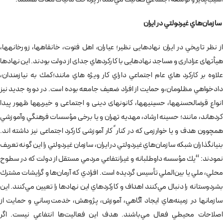
سازمان‌هاي غيردولتي در ايران
از نظر تاريخي در ایران نهادهایی نظير؛ عیاران، اهل فتوت، خانقاه­ها، زورخانه­ها،
هیأت­های عزاداری و مساجد نهادهایی با كاركردهاي جدای از دولت بودند. اين نهادها
علاوه بر كاركرد هاي عام اجتماعي داراي كار ويژه هاي مانند؛كمك به نيازمندان،
دادخواهي مظلومان،و حمايت از افراد ضعیف جامعه بوده است. در دوره جدید نیز
انواع قرض­الحسنه­ها، حسینیه­ها، کانون­های دینی و اجتماعی و خیریه­ها ظهور پیدا
کرده­اند، مانند؛ حسینه ارشاد، مهدیه تهران و یا برخی مؤسسات فرهنگي وآموزشي
همچوون هدف و یا خوارزمی که در كنار ً کار آموزشی کارکرد اجتماعی نیز داشته اند.
بنيانگذاران شبكه سازمان‌هاي غيردولتي در ايران،‌ سازمان غيردولتي را اين گونه تعريف
نمودند: “يك مؤسسه داوطلبانه و غيرانتفاعي مردمي مستقل از دولت كه در سطوح
محلي، ملي يا بين‌الملي تأسيس گرديده است. افرادي كه آرمان‌ها و گرايشات مشترك
بشردوستانه را دنبال مي‌كنند اهداف و كاركردهاي اين نهادها را تعيين مي‌كنند. اين
سازمانها در زمينه‌هاي ايجاد آگاهي، آموزش، پژوهش، خدمت‌رساني و حمايت از
اصلاحات محيطي فعال مي‌باشند. هدف اين فعاليت‌ها انتفاعي نيست. اگر