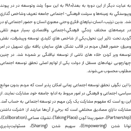
به عبارت ديگر از اين دوره به بعد(1980 به اين سو) رشد وتوسعه در در پیوند
وپيوستگي به زمينه‌ها و سرشت فرهنگی- اجتماعی جامعه تعريف وشاخص گذاري
شد. بدین ترتیب، انسان،نيازهاي فكري وحتي معنوي انسان و حضور اجتماعی او در
در عرصه‌های مختلف زندگي فرهنگي،اجتماعي واقتصادي بسیار مهم تلقی
گرديد.تحت تاثير اين تحول،يكي از شاخص هاي كليدي توسعه وپيشرفت، نقش
وميزان حضور فعال مردم در قالب تشكل هاي سازمان يافته براي تسهيل در امر
توسعه وپر كردن خلاء های ناشی از توسعه نيافتگی بر شمرده شد. در چنین
چهارچوبی نهادهای مسقل از دولت یکی از لوازم اصلی تحقق توسعه اجتماعی
مطلوب محسوب می شوند.
با این نگرش تحقق توسعه اجتماعی زمانی امکان پذیر است که مردم بدون موانع
سیاسی، اجتماعی و فرهنگی در امور مربوط به اداره جامعه خود مشارکت نمایند. از
این رو است که مفهوم مشارکت یک رکن مهم در توسعه اجتماعی به حساب آمد.
مشاركت داراي مصاديق مختلفي است كه برخي از آن‌ها عبارتند از: «شركت داشتن
(Partnership)، حضور پيدا كردن (Taking Place)، تشريك مساعي (Collboration)،
توانا شدن (Empowering)، سهيم شدن (Sharing)، مسئوليت‌پذيري