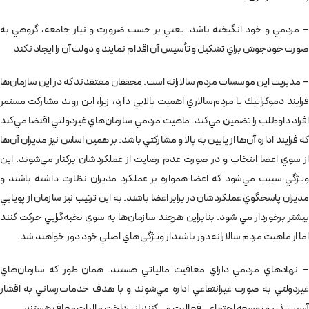
– مردمي و خود انگيخته باشد. يعني بر حسب ضرورت و نياز جامعه، گروهي به
صورت خودجوش براي تشكيل و تأسيس آن اقدام نمايند و دولت آن را ايجاد نكند
– مديريت‌ اين موسسات مردم سالارانه است. محققان معتقدند كه در اين سازمان‌ها
فرايند دموكراتيك يا مردم‌سالاري اهميت بالايي دارد، زيرا، اين روند مشاركت مستمر
افراد داوطلب را تضمين مي‌كند. ماهيت مردمي سازمان‌هاي غيردولتي اقتضا مي‌كند
كه فرايند اداره آن‌ها از پايين به بالا و مشاركتي باشد. بر همين اساس نيز مديران آن‌ها
از سوي اعضا انتخاب و در صورت عدم رضايت از عملكردشان بركنار مي‌شوند. اين
ويژگي سببب مي‌شود كه اعضا همواره بر عملكرد مديران نظارت داشته باشند و
مديران پاسخگوي عملكردشان در برابر اعضا باشند. به اين ترتيب نيز سازمان از پويايي
بيشتر برخوردار مي‌ شود. بنابراين هرچند سازمان‌ها به سوي نخبه‌گرايي حركت كنند
اما از ماهيت مردم سالارانه دور باشند از ويژگي هاي اصلي خود دور خواهند شد.
– نهادهاي مردمي داراي معافيت مالياتي هستند. همان طور كه سازمان‌هاي
غيردولتي به صورت غيرانتفاعي اداره مي‌شوند و با هدف خدمات‌رساني به اقشار
آسيب‌پذير و توسعه اجتماعي فعاليت مي‌كنند از پرداخت ماليات معاف هستند.