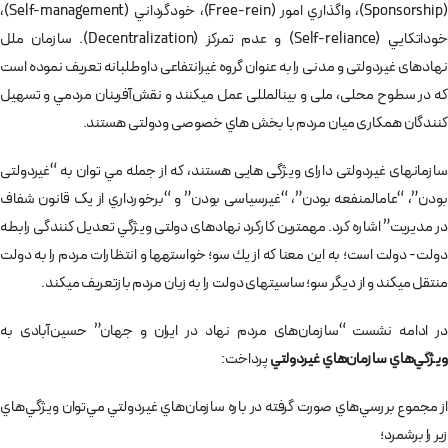
(Sponsorship)، واگذاري امور (Free-rein)، خودگرداني (Self-management)،
خوداتكايي (Self-reliance) و عدم تمركز (Decentralization). سازمان ملل
نهادهای غیردولتی و مدنی را به عنوان گروه غیرانتفاعی داوطلبانه تعریف نموده است
که در سطوح محلی، ملی و بین­المللی عمل می­کنند و نقش­‌آفرینان مردمي و تسهیل
کنندگان همکاری ميان مردم با بخش هاي خصوصی ودولتی هستند.
سازمان­های غیردولتی دارای ویژگی هایی هستند، كه از جمله مي توان به “غیردولتی
بودن”، “عام­المنفعه بودن”، “غیرسیاسی بودن” و “برخورداري از یک قانون شفاف
در مديريت” اشاره كرد. مهم­ترین کارکرد نهادهای دولتی ويژگي تعدیل کنندگی رابطه
دولت- دولت است؛ به اين معنا كه از يك سو؛ خواسته­ها و انتظارات مردم را به دولت
منتقل می­کند و از ديگر سو؛ ساسیت­های دولت را به زبان مردم بازتعریف می­کند.
در ادامه نشست “سازمان­‌های مردم­ نهاد در ایران و جهان” حسین‌آبادی به
ويژگي‌هاي سازمان‌هاي غيردولتي
پرداخت:
از مجموع بررسي‌هاي صورت گرفته در باره سازمان‌هاي غيردولتي مي‌توان ويژگي‌هاي
زير را برشمرد؛