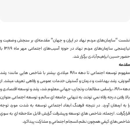
نشست “سازمان­‌های مردم­ نهاد در ایران و جهان” مقدمه‌­ای بر سنجش وضعیت و
نیازسنجی سازمان­‌های مردم­ نهاد در حوزه آسیب‌‌های اجتماعی مهر ماه 1389 با
حضور
حسین ابراهیم‌­آبادی
برگزار شد.
مقدمه
مفهوم توسعه اجتماعی تا دهه 1980 ميلادي بیشتر با شاخص هايي مانند؛ رشد
آموزش، رشد بهداشت و درمان و گسترش خدمات عمومی و رفاهی تعريف می­شد. از
دهه 1980، براساس مطالعات وتجارب جهاني معلوم شد، رشد و توسعه اقتصادی و
بالا رفتن درجه رفاه نمي توتند به تنهايي جامعه اي سالم و توسعه اجتماعی متوازن
را به ارمغان آورد. در نتیجه فرهنگ.ابعاد اجتماعي توسعه به شدت مورد توجه
قرارگرفت. ازجمله، شاخص هاي توسعه وپيشرفت گرايش قابل ملاحظه اي به سوي
شاخص هاي كيفي همچون نظم،انسجام اجتماعي و مشاركت پيداكرد.