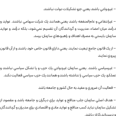
– غيردولتي باشند يعني جزو تشكيلات دولت نباشند.
– غيرانتفاعي و عام‌المنفعه باشند يعني همانند يك شركت سهامي نباشند. عوايد و
درآمد ميان اعضاء، مديريت و گردانندگان آن تقسيم نمي‌شود، بلكه درآمد و عوايد
سازمان بايستي به مصرف اهداف و راهبردهاي سازمان برسد.
– از يك قانون جامع تبعيت نمايند. يعني داراي قانون خاص خود باشند و از آن قانون
پيروي نمايند
– غيرسياسي باشند. يعني سازمان غيردولتي يك حزب و يا تشكل سياسي نباشند و
عملكرد يك حزب سياسي را نداشته باشند و همانند يك حزب سياسي فعاليت نكند.
– فعاليت آن ضروري و مفيد به حال كشور و جامعه باشد
– هدف اصلي سازمان جلب منافع و عوايد براي ديگران و جامعه باشد و مقصود از
تشكيل سازمان نبايد كسب منافع و عوايد مادي و اقتصادي براي مديران و گردانندگان
و دست‌اندركاران باشد.