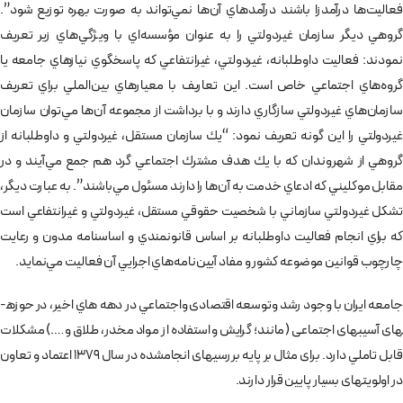
فعاليت‌ها درآمدزا باشند درآمدهاي آن‌ها نمي‌تواند به صورت بهره توزيع شود”.
گروهي ديگر سازمان غيردولتي را به عنوان مؤسسه‌اي با ويژگي‌هاي زير تعريف
نمودند:‌ فعاليت داوطلبانه،‌ غيردولتي، غيرانتفاعي كه پاسخگوي نيازهاي جامعه يا
گروه‌هاي اجتماعي خاص است. اين تعاريف با معيارهاي بين‌الملي براي تعريف
سازمان‌هاي غيردولتي سازگاري دارند و با برداشت از مجموعه آن‌ها مي‌توان سازمان
غيردولتي را اين گونه تعريف نمود: “يك سازمان مستقل، غيردولتي و داوطلبانه از
گروهي از شهروندان كه با يك هدف مشترك اجتماعي گرد هم جمع مي‌آيند و در
مقابل موكليني كه ادعاي خدمت به‌ آن‌ها را دارند مسئول مي‌باشند”. به عبارت ديگر،
تشكل غيردولتي سازماني با شخصيت حقوقي مستقل، غيردولتي و غيرانتفاعي است
كه براي انجام فعاليت داوطلبانه بر اساس قانونمندي و اساسنامه مدون و رعايت
چارچوب قوانين موضوعه كشور و مفاد آيين‌نامه‌هاي اجرايي آن فعاليت مي‌نمايد.
جامعه ایران با وجود رشد وتوسعه اقتصادی واجتماعي در دهه هاي اخير، در حوزه­
های آسیب­های اجتماعی (مانند؛ گرايش واستفاده از مواد مخدر، طلاق و….) مشکلات
قابل تاملي دارد. برای مثال بر پایه بررسی­های انجام­شده در سال 1379 اعتماد و تعاون
در اولویت­های بسیار پایین قرار دارند.