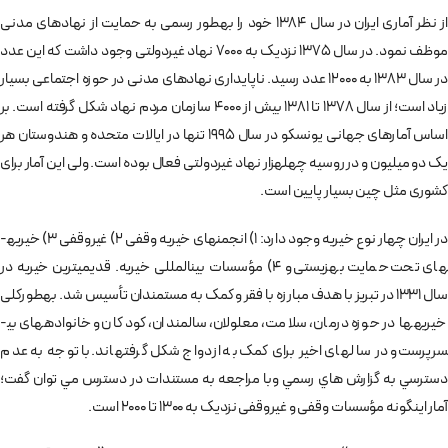
از نظر آماری ایران در سال 1384 خود را به­طور رسمی به حمایت از نهادهای مدنی
موظف نمود. در سال 1375 نزدیک به 7000 نهاد غیردولتی وجود داشت که این عدد
در سال 1383 به 12000 عدد رسید. ناپایداری نهادهای مدنی در حوزه اجتماعی بسیار
زیاد است؛ از سال 1378 تا 1381 بیش از 4000 سازمان مردم نهاد شکل گرفته است. بر
اساس آمارهای جهانی یونسکو در سال 1995 تنها در ایالات متحده و هندوستان هر
یک دو میلیون و در روسیه چهل­هزار نهاد غیردولتی فعال بوده است. ولی این آمار برای
کشوری مثل چین بسیار پایین است.
در ایران چهار نوع خیریه وجود دارد: 1) انجمن­های خیریه وقفی 2) غیروقفی 3) خیریه­
های تحت حمایت بهزیستی و 4) مؤسسات بین­المللی خیریه. قدیمی­ترین خیریه در
سال 1331 در تبریز با هدف مبارزه با فقر و کمک به مستمندان تأسیس شد. به­طورکلی
خیریه­ها در حوزه درمان، سلامت، معلولان، سالمندان، کودکان و خانواده­های بی­
سرپرست و در سال­های اخیر برای کمک به ازدواج شکل گرفته­اند. با توجه به عدم
دسترسي به گزارش هاي رسمي وبا مراجعه به مستندات در دسترس مي توان گفت؛
آمار این­گونه مؤسسات وقفی و غیروقفی نزدیک به 1300 تا 2000 است.