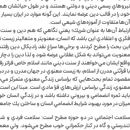
نيروهاي رسمي ديني و دولتي هستند و در طول حياتشان هم اگ
خود را در قالب دين عرضه نمایند. این گونه موارد در ایران بسیار
آن‌ها متفاوت از آموزه‌هاي شيعي است.
ارتباط آن‌ها به عنوان شريك؛ يعني نگاهي که هم دين و سنت‌
فكري و اعتقادي اين باشد كه انسان، معنوي­تر و متعالي­تر زيس
اين بحث را مطرح كردند و برخي‌ها سراغ نقد راديكال دين رفت
معنويت مي‌تواند به شكل عقلاني عرضه شود و لذا دين را دچار
واقع ایشان مي‌خواهند از سنت ديني مانند اسلام خاص فراتر رفته
با قرائتي مدرن از اسلام، به زيست معنوي در جهان مدرن و در 
مقصود تمام بحث‌هايي كه براساس زندگي معنوي متمركز مي‌شود
معنوي، زندگي براساس ارزش‌هاي فرا مادي است. مبنا اين است 
بايد ثمره انضمامي و بيروني داشته باشد و در زندگي انسان خود
میزان در مورد بهبود شرايط انضمامي انسان و ساختن يك جامعه و
تندرستي و گاه در كنار حكمراني خوب مطرح مي‌شود. ولي معمو