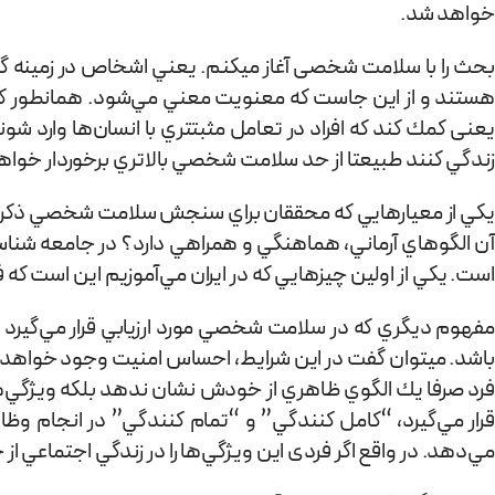
خواهد شد.
بحث را با سلامت شخصی آغاز می­کنم. يعني اشخاص در زمينه گروه
هستند و از این جاست که معنويت معني مي‌شود. همانطور که اش
يعنی كمك كند كه افراد در تعامل مثبت­تري با انسان‌ها وارد شو
زندگي كنند طبيعتا از حد سلامت شخصي بالاتري برخوردار خواهن
يكي از معيارهايي كه محققان براي سنجش سلامت شخصي ذكر مي‌كنن
آن الگوهاي آرماني، هماهنگي و همراهي دارد؟ در جامعه شناسی
است. يكي از اولين چيزهايي كه در ايران مي‌آموزيم اين است كه 
مفهوم ديگري كه در سلامت شخصي مورد ارزيابي قرار مي‌گيرد مفه
باشد. می­توان گفت در این شرایط، احساس امنیت وجود خواهد
فرد صرفا يك الگوي ظاهري از خودش نشان ندهد بلكه ويژگي‌ها
قرار مي‌گيرد، “كامل كنندگي” و “تمام كنندگي” در انجام وظ
مي‌دهد. در واقع اگر فردی اين ويژگي‌ها را در زندگي اجتماعي 