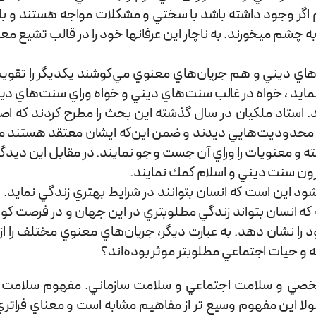
ر وجود داشته باشد با سختي و مشكلات مواجه هستند و بايد
 به چشم می­خورند. به ناچار این عرفان­ها خود را در قالب تشیع م
هاي ديني و هم جريان‌هاي معنوي مي‌كوشند یکدیگر را تقويت 
ت نماید ، خواه در غالب سنت‌هاي ديني و خواه وراي سنت‌هاي دي
ند. استاد ملكيان در سال گذشته اين بحث را مطرح كردند كه ا
 محدوديت‌هايي ديدند و ضمن اين‌كه ايشان معتقد هستند ما م
 و معنويات را وراي آن جست و جو نمایند. در مقابل اين ديدگاه‌
درون سنت ديني و اسلام كمك نمایند.
 اين است كه انسان بتوانند در شرايط بهتري زندگي نماید. ب
كه انسان بتواند زندگي مطلوب­تري در اين جهان و در فرصت كو
 را نشان دهد. به عبارت ديگر، جريان‌هاي معنوي مختلف را از ا
 حيات اجتماعي مطلوب­تر موثر بود‌ه‌­اند؟
لا اين مفهوم وسيع تر از مفاهيم مشابه است و معناي فراتري