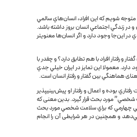
متوجه شويم كه اين‌ افراد، انسان‌هاي سالمي
و در زندگي اجتماعي انسان بروز داشته باشد.
ر اين‌جا وجود دارد و اگر انسان‌ها معنوي­تر
و رفتار افراد با هم تطابق دارد؟ و چقدر با
دارد. معمولا اين تمايز در ايران خيلي جدي
عنای هماهنگي بين گفتار و رفتار انسان است.
تاري بوده و اعمال و رفتار او پيش‌بيني­پذير
خصي” مورد بحث قرار ‌گيرد. بدین معنی که
يژگي چهارمي كه براي سلامت شخصي مورد بحث
ي‌دهد و همچنین در هر شرايطی آن را انجام