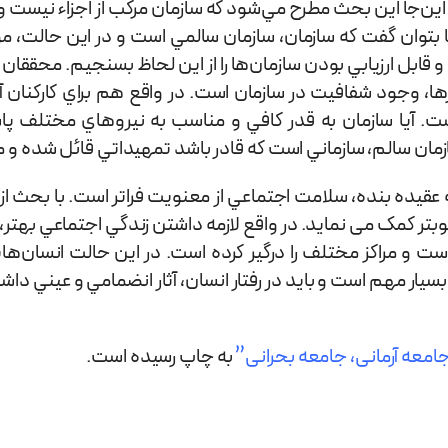
ين‌جا اين بحث مطرح مي‌شود كه سازمان مركب از اجزاء نيست و 
تا بتوان گفت كه سازمان، سازمان سالمي است و در این حالت،
و قابل ارزيابي بودن سازمان‌ها را از این لحاظ بسنجيم. محقق
 وجود شفافيت در سازمان است. در واقع هم براي كاركنان آن 
است. آيا سازمان به قدر كافي و مناسب به نيروهاي مختلف
زمان سالم، سازماني است كه قادر باشد تمهيداتي قائل شده و 
ده بنده، سلامت اجتماعي از معنويت فراتر است. با بحث از
 کمک می نماید. در واقع لازمه داشتن زندگي اجتماعي بهتر، ان
ست و مراكز مختلف را درگیر کرده است. در اين‌ حالت انسان‌ه
یار مهم است و بايد در رفتار انسان، آثار انضمامي و عيني داشت
امعه آرمانی، جامعه بحرانی”
به چاپ رسیده است.