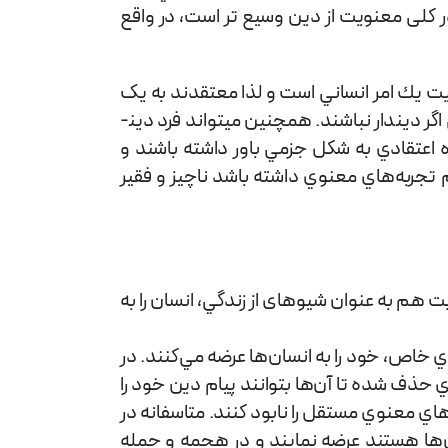
ر کلی معنویت از دین وسیع تر است، در واقع
ويت يك امر انساني است و لذا معتقدند به یک
مذهب، دين، قلمرو، فرهنگ و ايدوئولوژي خاصي مرتبط نمي‌شود. همه انسان‌ها مي‌توانند حيات معنوي را تجربه كنند حتي اگر دين­دار نباشند. همچنین می­تواند فرد دين­
 اعتقادي به شكل جزمي باور داشته باشند و
 تجربه‌هاي معنوي داشته باشد ناچيز و فقير
هم به عنوان شيوه­ای از زندگي، انسان را به
اص، خود را به انسان‌ها عرضه مي‌كنند. در
 حذف شده تا آن‌ها بتوانند پيام دين خود را
هاي معنوي مستقل را نابود كنند. متاسفانه در
ن‌ها هستند عرضه نمایند و در هجمه و حمله