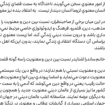
از امور معنوي سخن مي‌گويند ناخداگاه به سمت فضاي زندگي د
انسان معنوي لزوما انسان دين­دار نيست. به اعتقاد بنده نیز م
در این میان برخي از صاحب­نظران، نسبت بين دين و معنويت را 
داري باشد و درون سنت ديني زندگي كند اما زيست معنوي ندا
براساس آن دستگاه اعتقادي زندگي نمایند، بدون اين‌كه اهل م
باشند.
خانم ساندرا اشنايدر نسبت بين دين و معنويت را سه گونه قلمد
دين و معنويت نسبتي با هم ندارند؛ در واقع دين يك سيستمي ا
معنويت دعوت مي‌نماید و اساسا پيوندي بين انواع معنويت‌ها
حالت رقيب؛ يعني در واقع دين مي‌كوشد كه آدمي را به سمت خ
كشور ما نیز بسياري از عالمان ديني معنويت جديد را همچون يك
به ديگران عرضه نمایند. متاسفانه اغلب عالمان ديني در جهان اس
جهان اسلامي بسياري از گرايشات عرفاني و معنوي در تنگنا ه