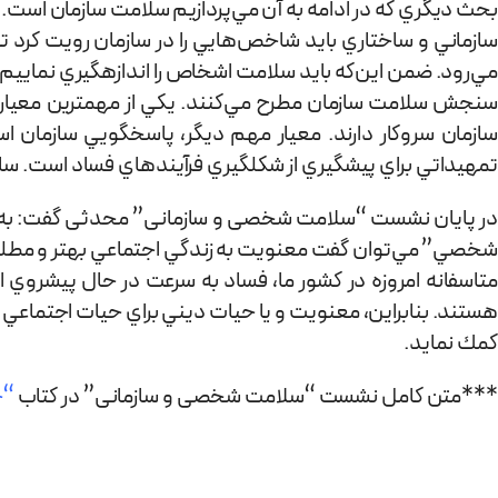
بحث ديگري كه در ادامه به آن مي‌پردازیم سلامت سازمان است. ا
سازماني و ساختاري بايد شاخص‌هايي را در سازمان رویت کرد 
مي‌رود. ضمن اين‌كه بايد سلامت اشخاص را اندازه­گيري نماییم 
سنجش سلامت سازمان مطرح مي‌كنند. یکي از مهم­ترين معيارها،
سازمان سروكار دارند. معیار مهم دیگر، پاسخگويي سازمان 
تمهيداتي براي پيشگيري از شكل­گيري فرآيندهاي فساد است. سا
در پایان نشست “سلامت شخصی و سازمانی” محدثی گفت: به عقی
شخصي” مي‌توان گفت معنويت به زندگي اجتماعي بهتر و مطلوب­تر
متاسفانه امروزه در كشور ما، فساد به سرعت در حال پيشروي ا
هستند. بنابراين، معنويت و يا حيات ديني براي حيات اجتماعي بس
كمك نماید.
***‌متن کامل نشست “سلامت شخصی و سازمانی” در کتاب
“ج