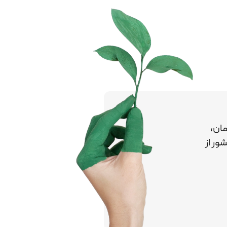
ان،
کشور
از