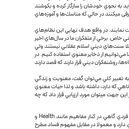
 به نحوي خودشان را سازگار کرده و بكوشند
عرفی می­کنند در حالي كه مناسك‌ها و آموزه‌هاي
‌نمایند. در واقع هدف نهايي این نظام‌هاي
ني خاص. برخي از متفكران ما در سال‌هاي اخير
صلا سنت‌هاي ديني اسلام عقلاني نيستند ولي
ي‌توانيم از ذخاير معنوي استفاده كنيم. در
ها، روشنفكران ديني قرار دارند كه قصد دارند
ه تعبير كلي مي‌توان گفت، معنويت و زندگي
تاهي كه دارد، داشته باشد و لذا حيات معنوي
ين جهت می­توان مورد ارزيابي قرار داد كه چه
سلامت اجتماعي در دو حوزه مطرح است: سلامت فردي و شخصي و سلامت اجتماعي و سلامت سازماني. مفهوم سلامت فردي گاهي در كنار مفاهيم مانند Health و
 دارد و معمولا در مقابل مفهوم فساد مطرح