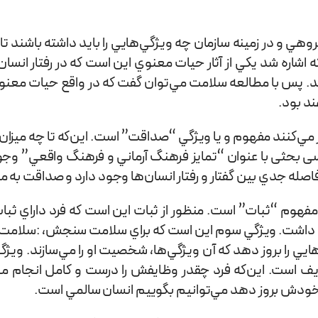
ي و در زمينه سازمان چه ويژگي‌هايي را بايد داشته باشند تا 
اره شد يكي از آثار حيات معنوي اين است كه در رفتار انسان 
ند. پس با مطالعه سلامت مي‌توان گفت كه در واقع حيات معنوي د
د بود.
د مفهوم و يا ويژگي “صداقت” است. اين‌كه تا چه میزان گفتار 
 بحثی با عنوان “تمايز فرهنگ آرماني و فرهنگ واقعي” وجود 
فاصله جدي بين گفتار و رفتار انسان‌ها وجود دارد و صداقت به م
وم “ثبات” است. منظور از ثبات این است که فرد داراي ثبات رف
 داشت. ويژگي سوم اين است كه براي سلامت سنجش، :سلامت ش
يي را بروز دهد كه آن ويژگي‌ها، شخصيت او را مي‌سازند. و
ایف است. اين‌كه فرد چقدر وظایفش را درست و كامل انجام م
از خودش بروز دهد مي‌توانيم بگوييم انسان سالمي است.