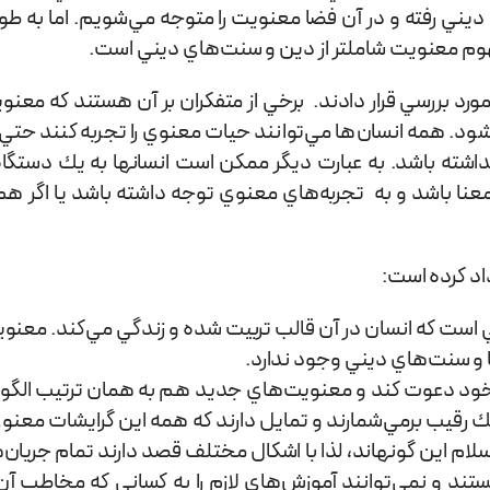
يني رفته و در آن فضا معنويت را متوجه مي‌شويم. اما به طو
فهوم معنويت شامل­تر از دين و سنت‌هاي ديني است.
مورد بررسي قرار دادند. برخي از متفكران بر آن هستند كه معن
شته باشد. به عبارت ديگر ممكن است انسان­ها به يك دستگاه
عنا باشد و به تجربه‌هاي معنوي توجه داشته باشد يا اگر هم
اد كرده است:
ست كه انسان در آن قالب تربیت شده و زندگي مي‌كند. معنويت 
 و سنت‌هاي ديني وجود ندارد.
ود دعوت ‌كند و معنويت‌هاي جديد هم به همان ترتيب الگوي خ
 رقيب برمي‌شمارند و تمايل دارند كه همه اين گرايشات معنوي
لام اين گونه­اند، لذا با اشكال مختلف قصد دارند تمام جريان‌
ستند و نمي‌توانند آموزش‌هاي لازم را به كساني كه مخاطب آ