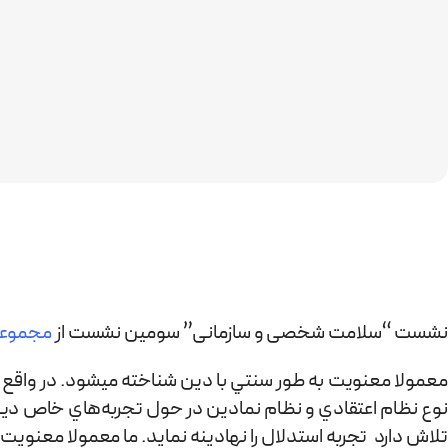
نشست “سلامت شخصی و سازمانی” سومین نشست از
مجموعه
معمولا معنويت به طور سنتي با دين شناخته می­شود. در واقع ا
نوع نظام اعتقادي و نظام نمادين در حول تجربه‌هاي خاص ديني س
تلاش دارد تجربه استدلال را نهادينه نماید. ما معمولا معنو