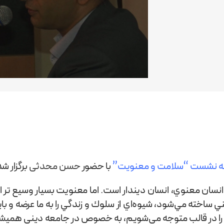
 نشست “سلامت و معنویت”
با حضور
حسن محدثی
برگزار شد
نسان معنوي، انسان دين­دار است. اما معنويت بسيار وسيع تر 
اخته مي‌شود، شيوه‌اي از سلوك و زندگي را به ما عرضه و بايد
يت را در قالب متوجه مي‌شويم، به خصوص در جامعه ديني هميشه