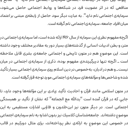
منافعی كه در اثر عضويت فرد در شبكه‌ها و روابط اجتماعی حاصل می‌شود،
سرمايه‌ی اجتماعی نام دارد”. به عبارت دیگر سود حاصل از رابطه‌ی مبتنی بر اعتماد
میان افراد جامعه، سرمايه‌ی اجتماعی نام گرفته است.
اگرچه مفهوم نظری اين سرمايه از سال 1916 ارائه شده است، اما سرمايه‌ی اجتماعی در
متن و بطن ادبيات انسانی از گذشته‌های بسيار دور به مقادير مختلف وجود داشته
است. این موضوع هم در متون تاريخی و اجتماعی جامعه‌ی بشری قابل ملاحظه
است ــ اگرچه تنها دربرگیرنده‌ی مفهوم بوده، ذكری از سرمايه‌ی اجتماعی در میان
نیست ــ و هم در اديان، به‌خصوص در دين اسلام روی سرمايه‌ی اجتماعی بسیار تأکید
شده و شاخص‌ها و مؤلفه‌های سرمايه‌ی اجتماعی مورد توجه قرار گرفته است.
در متون اسلامی مانند قرآن و احاديث تأكيد زیادی بر این مؤلفه‌ها وجود دارد، تا
جايي كه در قرآن آمده است “يدالله مع الجماعه” كه نشان از تأكيد بر همبستگی
اجتماعی است. در دیگر متون نيز ابن‌خلدون و فارابی اشارات مستقيمی به اين
موضوع داشته‌اند. جامعه‌شناسان كلاسيك نیز بدون اشاره به نام سرمايه‌ی اجتماعی
در خصوص این موضوع به ارائه‌ی نظر پرداخته‌اند، برای مثال دورکیم در قالب