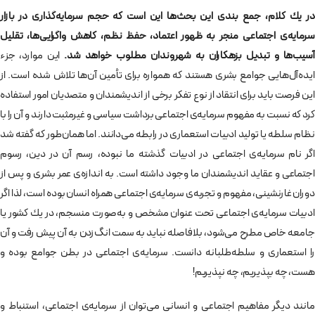
در يك كلام، جمع بندی اين بحث‌ها اين است كه حجم سرمايه‌گذاری در بازار
سرمايه‌ی اجتماعی منجر به ظهور اعتماد،‌ حفظ نظم، كاهش واگرايی‌ها، تقليل
آسيب‌ها و تبديل بزهكاران به شهروندان مطلوب خواهد شد.
اين موارد، جزء
ايده‌آل‌هايی جوامع بشری هستند كه همواره برای تأمين آن‌ها تلاش شده است. از
اين فرصت بايد برای انتقاد از نوع تفكر برخی از انديشمندان و متصديان امور استفاده
كرد كه نسبت به مفهوم سرمايه‌ی اجتماعی برداشت سياسی و غيرمثبت دارند و آن را با
نظام سلطه يا توليد ادبيات استعماری در رابطه می‌دانند. اما همان‌طور كه گفته شد
اگر نام سرمايه‌ی اجتماعی در ادبيات گذشته ما نبوده، رسم آن در دين، رسوم
اجتماعی و عقايد انديشمندان ما وجود داشته است. به اندازه‌ی عمر بشری و پس از
دوران غارنشينی، مفهوم و تجربه‌ی سرمايه‌ی اجتماعی همراه انسان بوده است، لذا اگر
ادبيات سرمايه‌ی اجتماعی تحت عنوان مشخص و به‌صورت منسجم، در يك كشور يا
جامعه خاص مطرح می‌شود، بلافاصله نبايد به سمت انگ‌زدن به آن پيش رفت و آن
را استعماری و سلطه‌طلبانه دانست. سرمايه‌ی اجتماعی در بطن جوامع بوده و
هست، چه بپذيريم، چه نپذيريم!
مانند ديگر مفاهيم اجتماعی و انسانی می‌توان از سرمايه‌ی اجتماعی، استنباط و