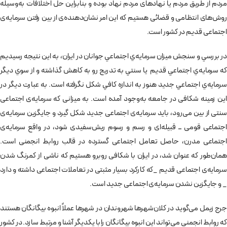
مردم از طريق مردم يا نهادهای مردم نهاد بوده و بنابراين حل اختلافات به‌وسيله
روش‌های انتظامی و قضائی هستيم كه اين امر نشان‌دهنده‌ی از بين رفتن سرمايه‌ی
اجتماعی قديم در كشور است.
در بررسي و سنجش ميزان سرمايه‌ي اجتماعي جوانان در ايران، به اين نتيجه رسيديم
كه سرمايه‌ي اجتماعي قديم يا سنتي به تدريج رو به كاهش گذاشته و از سوي ديگر
سرمايه‌ي اجتماعي جديد هنوز به اندازه كافي شكل نگرفته است. به عبارت ديگر در
اين زمينه شكافی در جامعه به‌وجود آمده است. به ميزانی كه سرمايه‌ی اجتماعی
سنتی از بين می‌رود، بايد سرمايه‌ی اجتماعی جديد شكل گيرد و جايگزين سرمايه‌ی
اجتماعی قومی ــ قبيله‌ای و رسم و رسوم ريش‌سفيدی شود، در واقع سرمايه‌ی
اجتماعی مدرن، حاصل تعامل اجتماعی گسترده در قالب روابط انجمنی است.
همان‌طور كه عنوان شد، در ايران با شكافی روبرو هستيم كه ناشی از كمرنگ شدن
سرمايه‌ی اجتماعی قديم _كه كاركرد بسيار مثبتی در تعاملات اجتماعی داشته و دارد
_ و جايگزين نشدن سرمايه‌ی اجتماعی جديد است.
جرج زيمل می‌گويد در كلان‌شهرها شهروندان در شهرها عملاً انبوه بيگانگان هستند
كه روابط انجمنی می‌تواند اين انبوه بيگانگان را با يكديگر آشنا و مرتبط سازد. در كشور