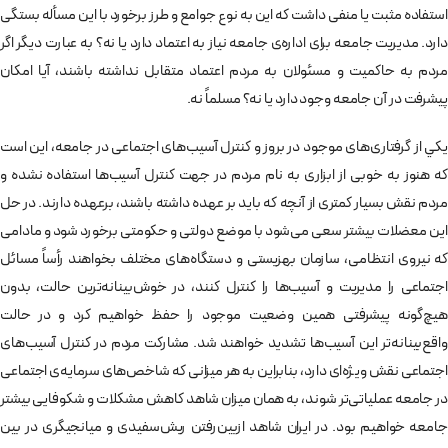
استفاده مثبت يا منفی داشت كه اين به نوع جوامع و طرز برخورد با اين مسأله بستگی
دارد. مديريت جامعه برای اداره‌ی جامعه نياز به اعتماد دارد يا نه؟ به عبارت ديگر اگر
مردم به حاكميت و مسئولان به مردم اعتماد متقابل نداشته باشند، آيا امكان
پيشرفت در آن جامعه وجود دارد يا نه؟ مسلماً نه.
يكي از گرفتاری‌های موجود در بروز و كنترل آسيب‌های اجتماعی در جامعه، اين است
كه هنوز به خوبی از ابزاری به نام مردم در جهت كنترل آسيب‌ها استفاده نشده و
مردم نقش بسيار كمتری از آنچه كه بايد بر عهده داشته باشند، برعهده دارند. در حل
اين معضلات بيشتر سعی می‌شود با موضع دولتی و حكومتی برخورد شود و مادامی
كه نيروی انتظامی، سازمان بهزيستی و دستگاه‌های مختلف بخواهند رأساً مسائل
اجتماعی را مديريت و آسيب‌ها را كنترل كنند، در خوش‌بينانه‌ترين حالت، بدون
هيچ‌گونه پيشرفتی همين وضعيت موجود را حفظ خواهيم كرد و در حالت
واقع‌بينانه‌تر اين آسيب‌ها تشديد خواهند شد. مشاركت مردم در كنترل آسيب‌های
اجتماعی نقش ويژه‌ای دارد، بنابراين به هر ميزانی كه شاخص‌های سرمايه‌ی اجتماعی
در جامعه عملياتی‌تر شوند، به همان ميزان شاهد كاهش مشكلات و شكوفايی بيشتر
جامعه خواهيم بود. در ايران شاهد ازبين‌رفتن ريش‌سفيدی و ميانجيگری در بين