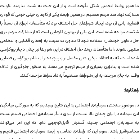
ما هنوز روابط انجمنی شكل نگرفته است و از اين حيث به شدت نيازمند تقويت
مشاركت نهادمند مردم هستيم. در همين رابطه يكی از كارهای خيلی خوبی كه قوه‌ی
قضاييه بانی آن بود، ايجاد شوراهای حل اختلاف بود كه متأسفانه اجرای آن نسبتاً با
شكست مواجه شده است. اين يكی از بهترين كارهايی است كه از مشاركت مردم برای
حل دعاوی خودشان استفاده شود تا دعاوی به سرعت به راه‌های قضايی و انتظامی
منتهی نشوند، اما متأسفانه روند حل اختلاف در اين شوراها نيز چنان دچار بروكراسی
شده است، كه به اعتقاد برخی حتی مفصل‌تر و پيچيده‌تر از نظام بروكراسی قضايی
شده‌ است و بنابراين بسياری از مردم ترجيح می‌دهند به منظور جلوگيری از اتلاف
وقت، به جای مراجعه به اين شوراها، مستقيماً به دادسراها مراجعه كنند.
راهكارها:
در موضوع سنجش سرمايه‌ی اجتماعی به اين نتايج رسيديم كه به طور كلی ميانگين
اين سرمايه در ايران چندان بالا نيست، از سوی ديگر سرمايه‌ی اجتماعی قديم نسبت
به سرمايه‌ی اجتماعی جديد، گسترش قابل‌توجهی دارد كه اين امر می‌تواند
مخاطره‌آميز باشد. سوم اين كه رابطه‌ی تعامل و رابطه سرمايه‌ی اجتماعی قديم و