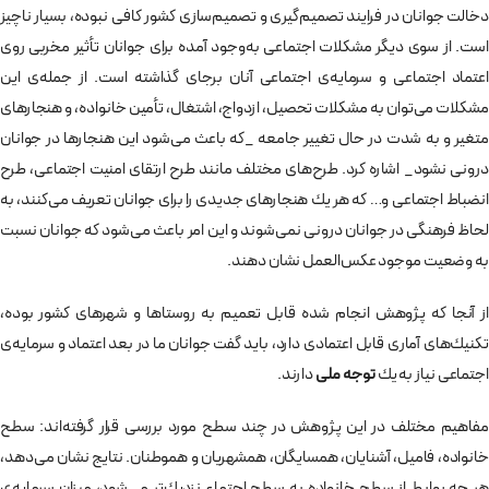
دخالت جوانان در فرايند تصميم‌گيری و تصميم‌سازی كشور كافی نبوده، بسيار ناچيز
است. از سوی ديگر مشكلات اجتماعی به‌وجود آمده برای جوانان تأثير مخربی روی
اعتماد اجتماعی و سرمايه‌ی اجتماعی آنان برجای گذاشته است. از جمله‌ی اين
مشكلات می‌توان به مشكلات تحصيل، ازدواج، اشتغال، تأمين خانواده‌، و هنجارهای
متغير و به شدت در حال تغيير جامعه _كه باعث می‌شود اين هنجارها در جوانان
درونی نشود_ اشاره كرد. طرح‌های مختلف مانند طرح ارتقای امنيت اجتماعی، طرح
انضباط اجتماعی و… كه هر يك هنجارهای جديدی را برای جوانان تعريف می‌كنند، به
لحاظ فرهنگی در جوانان درونی نمی‌شوند و اين امر باعث می‌شود كه جوانان نسبت
به وضعيت موجود عكس‌العمل نشان دهند.
از آنجا كه پژوهش انجام شده قابل تعميم به روستاها و شهرهای كشور بوده،
تكنيك‌های آماری قابل اعتمادی دارد، بايد گفت جوانان ما در بعد اعتماد و سرمايه‌ی
اجتماعی نياز به يك
توجه ملی
دارند.
مفاهيم مختلف در اين پژوهش در چند سطح مورد بررسی قرار گرفته‌اند: سطح
خانواده،‌ فاميل، آشنايان، همسايگان، همشهريان و هموطنان. نتايج نشان می‌دهد،
هر چه روابط از سطح خانواده‌ به سطح اجتماع نزديك‌تر می‌شود، ميزان سرمايه‌ی