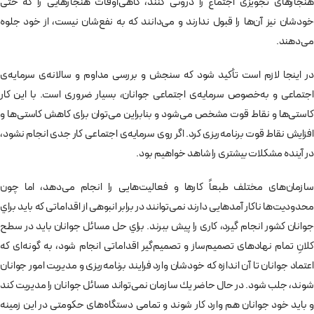
هنجارهای تجويزی اجتماع را درونی كنند، گاهی‌اوقات هنجارهايی را كه حتی
خودشان نیز آن‌ها را قبول ندارند و می‌دانند که به نفع‌شان نيست، از خود جلوه
می‌دهند.
در اینجا لازم است تأکید شود كه سنجش و بررسی مداوم و سالانه‌ی سرمایه‌ی
اجتماعی و به‌خصوص سرمایه‌ی اجتماعی جوانان، بسیار ضروری است. با این کار
كاستی‌ها و نقاط قوت مشخص می‌شود و بنابراین می‌توان برای كاهش كاستی‌ها و
افزایش نقاط قوت برنامه‌ریزی کرد. اگر روی سرمايه‌ی اجتماعی كار جدی انجام نشود،
در آينده مشكلات بيشتری را شاهد خواهيم بود.
سازمان‌های مختلف طبعاً كارها و فعاليت‌هایی را انجام می‌دهد، اما چون
محدوديت‌ها ناكار آمدهایی دارند نمی‌توانند در برابر انبوهی از اقداماتی كه بايد براي
جوانان كشور انجام گيرد، كاری را پيش ببرند. براي حل مسائل جوانان بايد در سطح
كلانِ تمام نهادهای تصميم‌ساز و تصميم‌گير اقداماتی انجام شود، به گونه‌ای كه
اعتماد جوانان تا آن اندازه که خودشان وارد فرايند برنامه‌ريزی و مديريت امور جوانان
شوند، جلب شود. در حال حاضر يك سازمان نمی‌تواند مسائل جوانان را مديريت كند
و بايد خود جوانان هم وارد كار شوند و تمامی دستگاه‌های حكومتی در اين زمينه