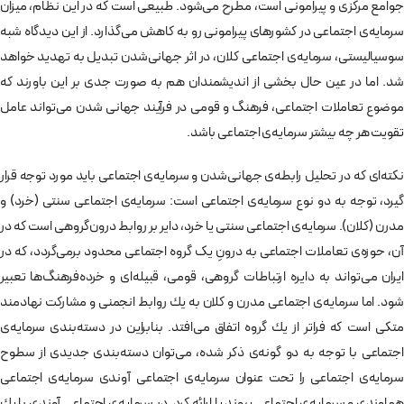
جوامع مركزی و پيرامونی است، مطرح می‌شود. طبيعی است كه در اين نظام، ميزان
سرمايه‌ی اجتماعی در كشورهای پيرامونی رو به كاهش می‌گذارد. از اين ديدگاه شبه
سوسياليستی، سرمايه‌ی اجتماعی كلان، در اثر جهانی‌شدن تبديل به تهديد خواهد
شد. اما در عين حال بخشی از انديشمندان هم به صورت جدی بر این باورند كه
موضوع تعاملات اجتماعی، فرهنگ و قومی در فرآیند جهانی شدن می‌تواند عامل
تقويت هر چه بيشتر سرمايه‌ی اجتماعی باشد.
نكته‌ای كه در تحليل رابطه‌ی جهانی‌شدن و سرمايه‌ی اجتماعی باید مورد توجه قرار
گيرد، توجه به دو نوع سرمايه‌ی اجتماعی است: سرمايه‌ی اجتماعی سنتی (خرد) و
مدرن (كلان). سرمايه‌ی اجتماعی سنتی يا خرد، داير بر روابط درون‌گروهی است که در
آن، حوزه‌ی تعاملات اجتماعی به درونِ یک گروه اجتماعی محدود برمی‌گردد، که در
ايران می‌تواند به دايره ارتباطات گروهی، قومی، قبيله‌ای و خرده‌فرهنگ‌ها تعبير
شود. اما سرمايه‌ی اجتماعی مدرن و كلان به يك روابط انجمنی و مشاركت نهادمند
متكی است كه فراتر از يك گروه اتفاق می‌افتد. بنابراين در دسته‌بندی سرمايه‌ی
اجتماعی با توجه به دو گونه‌ی ذكر شده، می‌توان دسته‌بندی جديدی از سطوح
سرمايه‌ی اجتماعی را تحت عنوان سرمايه‌ی اجتماعی آوندی سرمايه‌ی اجتماعی
هماوندی و سرمايه‌ی اجتماعی پيوند يا ارائه کرد. در سرمايه‌ی اجتماعی آوندی با يك