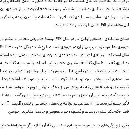
برخی دیگر مفاهيم جديدی هستند که اگر چه به لحاظ عملی در بطن جامعه وجود
داشته‌اند، از حیث نظری به‌طور مستقيم كمتر مورد توجه قرار گرفته‌اند. از جمله‌ی این
موارد، سرمايه‌ی انسانی و سرمایه‌ی اجتماعی است كه شايد بيشترين توجه و تمركز بر
اين مفاهیم از 1916 به اين طرف صورت گرفته است.
عنوان سرمايه‌ی اجتماعی اولين بار در سال 1916 توسط هانی‌فن معرفی و بيشتر در
حوزه‌ی تعليم و تربيت و پس از آن در حوزه‌ی اقتصاد طرح شد. در کل حدود 30 تا 40
سال است كه سرمایه‌ی اجتماعی به دغدغه‌‌ی ‌حوزه‌های مختلف تبدیل شده است،
به‌طوری كه در 20 سال گذشته بيشترين حجم توليد ادبيات را نسبت به گذشته به
خود اختصاص داده است. در پاسخ به این پرسش که چرا سرمايه‌ی اجتماعی در دو يا
سه‌ دهه‌ی اخير بيشتر مورد توجه قرار گرفته است، باید به دو نکته اشاره کرد: 1-
گسست‌ها و شكاف‌هايی كه به ویژه پس از جنگ جهانی دوم در جوامع مختلف
به‌وجود آمد و به دنبال آن تمایل علم جامعه‌شناسی برای پاسخ به اين گسست‌ها، 2-
تأثير چشم‌گير سرمايه‌ی اجتماعی در برنامه‌ريزی‌های اجتماعی و نقش آفرينش آن در
فضای كوچكتر شدن دولت‌ها و گسترش حوزه عمومی و جامعه مدنی در جوامع.
يكي از ويژگی‌های بسيار مهم سرمايه‌ی اجتماعی كه آن را از دیگر سرمایه‌ها متمايز