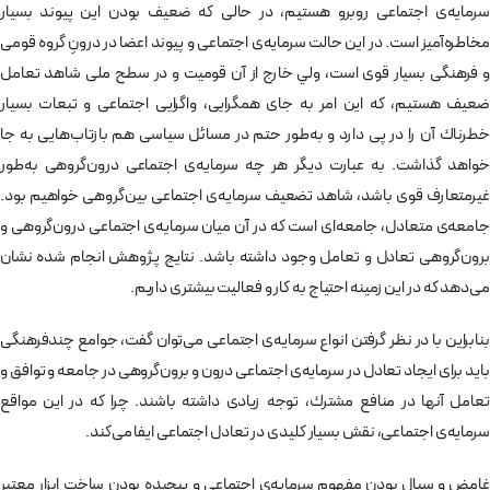
سرمايه‌ی اجتماعی روبرو هستيم، در حالی‌ که ضعیف بودن این پیوند بسيار
مخاطره‌آميز است. در اين حالت سرمايه‌ی اجتماعی و پيوند اعضا در درونِ ‌گروه قومی
و فرهنگی بسيار قوی است، ولي خارج از آن قوميت و در سطح ملی شاهد تعامل
ضعیف هستیم، که این امر به جای همگرايی، واگرايی اجتماعی و تبعات بسيار
خطرناك آن را در پی دارد و به‌طور حتم در مسائل سياسی هم بازتاب‌هايی به جا
خواهد گذاشت. به عبارت دیگر هر چه سرمايه‌ی اجتماعی درون‌گروهی به‌طور
غيرمتعارف قوی باشد، شاهد تضعیف سرمايه‌ی اجتماعی بين‌گروهی خواهیم بود.
جامعه‌ی متعادل، جامعه‌ای است كه در آن میان سرمايه‌ی اجتماعی درون‌گروهی و
برون‌گروهی تعادل و تعامل وجود داشته باشد. نتایج پژوهش انجام شده نشان
می‌دهد كه در اين زمينه احتياج به كار و فعاليت بيشتری داريم.
بنابراين با در نظر گرفتن انواع سرمايه‌ی اجتماعی می‌توان گفت، جوامع چند‌فرهنگی
بايد برای ايجاد تعادل در سرمايه‌ی اجتماعی درون و برون‌گروهی در جامعه و توافق و
تعامل آنها در منافع مشترك، توجه زيادی داشته باشند. چرا که در این مواقع
سرمايه‌ی اجتماعی، نقش بسيار كليدی در تعادل اجتماعی ايفا می‌كند.
غامض و سيال بودن مفهوم سرمايه‌ی اجتماعی و پيچيده بودن ساخت ابزار معتبر