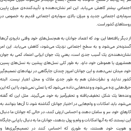
اجتماعي بيشتر كاهش می‌يابد. اين امر نشان‌دهنده و تأييدكننده‌ی ميزان پايين
سرمايه‌ی اجتماعی جديد و ميزان بالای سرمايه‌ی اجتماعی قديم به خصوص در
روستاهای كشور است.
از ديگر يافته‌ها اين بود كه اعتماد جوانان به هم‌نسل‌های خود وقتی دايره‌ی آن‌ها
گسترده‌تر می‌شود و به سطح اجتماعی نزديك می‌شود، كاهش می‌يابد. اين امر
نشان‌دهنده‌ی يك آسيب جدی است، يعني يك جوان ايرانی اعتماد كمی به جوان
همشهری يا هموطن خود دارد. به طور كلی نسل‌های پيشين به نسل‌های پسين
خود ميدان نمی‌دهند و اين جوانان امروز چندان جايگاهی در نهادهای تصميم‌گير
كشور ندارند و نظرات‌شان هم به طور جدی ملاك و محل اعتبار نيست. البته
حرف‌هايی زده می‌شود و وعده‌هايی داده می‌شود كه يا عملی نمی‌شود يا اين كه اين
وعده‌ها يك شكل تخفيف‌يافته و تحقيرآميز به خود می‌گيرند. مثل اين كه گفته
می‌شود باید امكانات و وام‌هايی در اختیار جوانان گذاشته شود تا آن‌ها بتوانند به
كارهاي خود سر و سامان دهند و احساس ارزش كنند، در حالی كه جوانان ما دنبال
اين نيستند كه به آنها امكانات و وام و پول بدهند، جوانان ما به دنبال بازيابی جايگاه
و هويت خود هستند، به طوری كه احساس كنند در تصميم‌گيری‌ها و