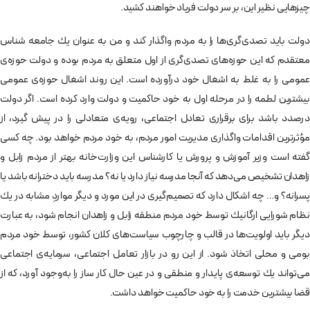
چيزهايی نظير اين، بر سر دولت فرياد خواهند كشيد.
دولت بايد تصدی‌گری‌ها را به مردم واگذار كند و من به عنوان يك جامعه شناس
معتقدم كه اين حوزه‌های تصدی‌گری از اول متعلق به مردم بوده و دولت حوزه‌ی
عمومی را به غلط به اشغال خود درآورده است. اين روند اشغال حوزه‌ی عمومی
بيشترين لطمه را در مرحله اول به خود حاكميت و دولت وارد كرده است. اگر دولت
درصدد باشد برای برقراری تعادل اجتماعی، رويه‌ی متعادلی را در پيش گيرد، از
مؤثرترين اقدامات واگذاری مديريت امور مردم، به خود مردم خواهد بود. چه كسی
گفته است وزير آموزش و پرورش يا كارشناس اين وزارت‌خانه بهتر از مردم زابل و
زاهدان تشخيص می‌دهد كه آنجا مدرسه نياز دارد يا نه؟ مدرسه بايد دخترانه باشد يا
پسرانه؟ و… چه اشكال دارد كه تصميم‌گيری در اين مورد و ديگر مواردِ مشابه در يك
نظام شورايی ارگانيك توسط خود مردم منطقه زابل و زاهدان انجام شود، به عبارت
ديگر بايد اولويت‌ها در قالب و چارچوب سياست‌های كلان كشور، توسط خود مردم
بومی و محلی اتخاذ شود. از اين رو در بازار تعامل اجتماعی، سرمايه‌ی اجتماعی
می‌تواند يك توسعه‌ی پايدار و منطقی و در عين حال كار ساز را به‌وجود آورد، كه از
قضا بيشترين خدمت را به خود حاكميت خواهد داشت.