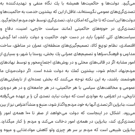
می‌گيرد. دولت‌ها و حاكميت‌ها هميشه با يك نگاه منفی و تهديدكننده به
تصدی‌گری‌های عمومی نگريسته‌اند، غافل از اين كه بيشترين خدمت به حاكميت‌ها و
دولت‌ها اين است كه تا جايی كه امكان دارد، تصدی‌گری توسط خود مردم انجام گيرد.
تصدی‌گری در حوزه‌های حاكميتی (مانند سياست خارجی، امنيت، دفاع و
سياست‌های كلی كشور) باید در دست خود حاكميت و دولت باشد، اما گردش
اقتصادی، نظام توزيع كالا،‌ تصميم‌گيری‌های منطقه‌ای، عمران در مناطق، ساخت
مدارس و فرهنگ‌سراها و تصميم‌های عمرانی يك بخش، روستا يا شهر، و بسياري از
امور مشابه اگر در قالب‌های محلی و در روش‌های اجتماع‌محور و توسط نهادهای
مردم‌نهاد انجام شود، بيشترين كمك به دولت شده است. اگر دولت‌مردان ما
هوشمند باشند، به اين نكته توجه می‌كنند كه بخش عمده‌ای از نارضايتی‌های
عمومی و مخالفت‌های سياسی با هر حاكميتی، در هر جامعه‌ای و در هر دوره‌ی
تاريخی، در اعتراض به مواردی است كه دولت نبايد تصدی آن را بر عهده می‌گرفته
است، بنابراين اگر تصدی آنها به خود مردم واگذار شود، منبع و منشأ اعتراض نيز از بين
می‌رود. اشكال در اينجاست كه دولت می‌خواهد از صفر تا 100 همه‌ی امور را
تصدی‌گری كند، بنابراين در همه‌ی امور دخالت می‌كند و مردم را كنار می‎گذارد.
بنابراين طبيعی است كه مردم بر سر هر چيزی ولو كاهش موادغذايی و ميوه و