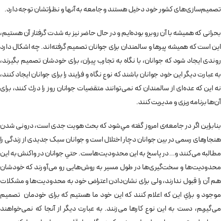
تصميم‌سازی‌های كشور خود دخيل هستند و جامعه به آنها و نظراتشان توجه دارد.
بحرانی كه هميشه با آن روبرو بوده‌ایم و در حال حاضر نیز به شدت گرفتار آن هستيم،
اين است كه هميشه پيرها و سالمندان برای جوانان تصميم گرفته‌اند. چه اشكال دارد
روندی ايجاد شود كه جوانان، با نگاه به تجارب پیران، برای خودشان تصميم‌ بگيرند،
به عبارت دیگر اين خود جوانان باشند كه نوع نگاه و فرايند را برای جوانان ایجاد کنند،
نه اين كه عده‌ای از سالمندان كه نمی‌توانند متقضيات جوانان روز را درك كنند، برای
آن‌ها برنامه‌ريزی و مديريت كنند.
بنابراين اگر در جامعه‌ی امروز گفته مي‌شود كه بحث هويت جدی است، درونی شدن
هنجارهای رسمی در بين جوانان دچار اختلال است و جوانان سبک جدیدی از زندگی را
مطالبه می‌کنند و… در پاسخ به اين محدوديت‌هاست. حتي جوانان در واکنش به این
محدودیت‌ها و سخت‌گیری‌ها در طول مسير به روش‌هایی رو می‌آورند كه خودشان
هم آن را قبول ندارند، ولی برای نشان‌دادن اعتراض خود به محدوديت‌ها و مشكلات
موجود و براي اين كه اعلام كنند که این خود ما هستیم که برای خودمان تصمیم
می‌گيريم، دست به اين نوع كارها می‌زنند. به عبارت دیگر از آنجا كه نمی‌خواهند