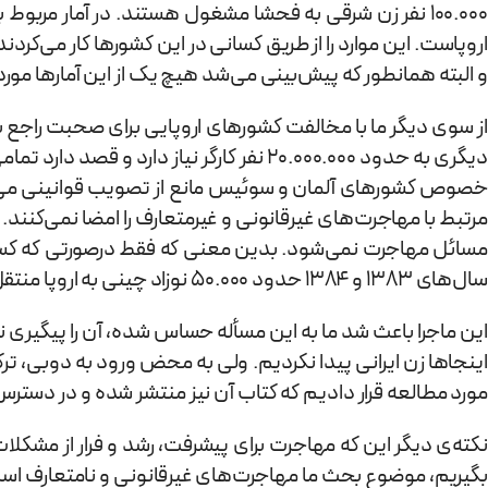
100.000 نفر زن شرقی به فحشا مشغول هستند. در آمار مربوط
اروپاست. این موارد را از طریق کسانی در این کشورها کار می‌ک
و البته همانطور كه پيش‌بينی می‌شد هیچ یک از این آمارها مورد ت
دیگری به حدود 20.000.000 نفر کارگر نیاز
خصوص کشورهای آلمان و سوئیس مانع از تصویب قوانینی می‌شوند
مرتبط با مهاجرت‌های غیرقانونی و غیرمتعارف را امضا نمی‌کنند. 
مسائل مهاجرت نمی‌شود. بدین معنی که فقط درصورتی‌ که کسی ش
سال‌های 1383 و 1384 حدود 50.000 نوزاد چینی به اروپا منتقل شدند.
این ماجرا باعث شد ما به این مسأله حساس شده، آن را پیگیری 
اینجاها زن ایرانی پیدا نکردیم. ولی به محض ورود به دوبی، تر
مورد مطالعه قرار دادیم که کتاب آن نیز منتشر شده و در دستر
نکته‌ی دیگر این که مهاجرت برای پیشرفت، رشد و فرار از مش
بگیریم، موضوع بحث ما مهاجرت‌های غیرقانونی و نامتعارف اس