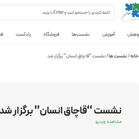
وهش
آموزش
نشست‌ها
فروشگاه
پادکست
فص
خانه
نشست ها
نشست “قاچاق انسان” برگزار شد
نشست “قاچاق انسان” برگزار شد
مشاهده ویدیو