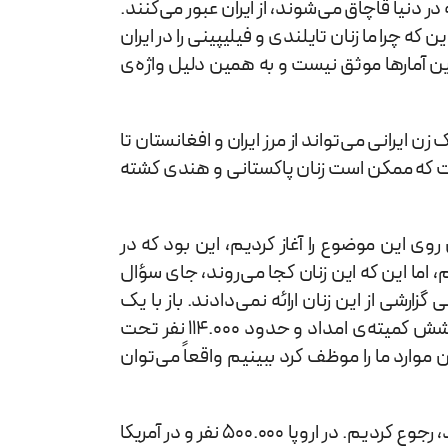
ه در دنیا قاچاق می‌شوند، از ایران عبور می‌کنند.
ران می‌گذرند. این که چرا ما زنان تایلندی و فیلیپینی را در ایران
ین آمارها موثق نیست و به همین دلیل واژه‌ی
 ایرانی می‌تواند از مرز ایران و افغانستان تا
است که ممکن است زنان پاکستانی و هندی کشته
روی این موضوع را آغاز کردیم، این بود که در
 اما این که این زنان کجا می‌روند، جای سؤال
ان بهزیستی گزارشی از این زنان ارائه نمی‌دادند. باز با یک
بررسی سرانگشتی حدود 4.000.000 میلیون زن مطلقه یا بیوه در کشور وجود دارد، از این تعداد، حدود 700.000 نفر تحت پوشش کمیته‌ی امداد و حدود 114.000 نفر تحت
ی، آمار بیکاری زنان تحصیل‌کرده 30 تا 40 درصد است. تمامی این موارد ما را موظف کرد ببینیم واقعاً می‌توان
اولین کاری که انجام دادیم این بود که به آمار کشورهای اروپایی در خصوص تعداد زنان ایرانی که در آنجا مشغول فحشا هستند، رجوع کردیم. در اروپا 500.000 نفر و در آمریکا