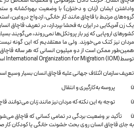
قاچاق انسان: حرکت دادن غیرقانونی و مخفیانه اشخاص در عر
واداشتن ایشان (زنان و دختران) با وضعیت بهره‌کشانه و ستم
گروه‌های مرتبط با قاچاق مانند کار خانگی، ازدواج دروغین، اس
یک زن آمریکایی در ایران به فحشا بپردازد، در تعریف قاچاق انسا
کشورهای اروپایی که زیر بار پروتکل‌ها نمی‌روند، می‌گویند بسیار
همین‌طور ممکن است از دو میلیون انسانی که هر ساله قاچاق م
توسطInternational Organization for Migration (IOM) است.
تعریف سازمان ائتلاف جهانی علیه قاچاق انسان بسیار وسیع است و
ü پروسه به‌کارگیری و انتقال
ü توجه به این نکته که مردان نیز مانند زنان می‌توانند قاچاق شوند.
ü تأکید بر وضعیت بردگی در تمامی کسانی که قاچاق می‌شوند. 
به جای قاچاق انسان روی بحث خشونت خانگی یا کودکان کار ص