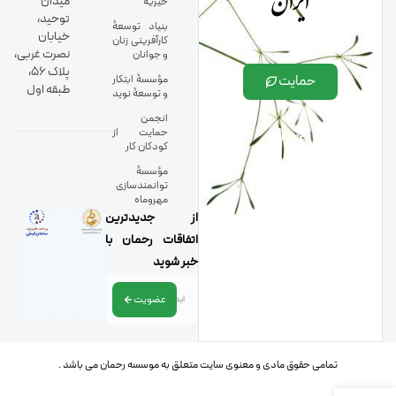
ایران
میدان
خیریه
توحید،
بنیاد توسعۀ
خیابان
کارآفرینی زنان
نصرت غربی،
و جوانان
پلاک 56،
حمایت
مؤسسۀ ابتکار
طبقه اول
و توسعۀ نوید
انجمن
حمایت از
کودکان کار
مؤسسۀ
توانمندسازی
مهروماه
از جدیدترین
اتفاقات رحمان با
خبر شوید
عضویت
تمامی حقوق مادی و معنوی سایت متعلق به موسسه رحمان می باشد .