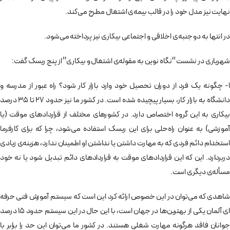
نهایت نیز مدل خود را در قالب بیمه‌ی اشتغال مطرح می­‌کند.
در انتها به دو جنبه‌ی اخلاقی و اجتماعی بیکاری نیز پرداخته می‌­شود.
شهریاری در نشست “نگاه نوین به مقوله­‌ی اشتغال و بیکاری” از پنج ریسک گفت:
1- چگونه یک فرد از دوران تحصیل خود وارد بازار کار شود؟ راه عبور از مدرسه و
دانشگاه به بازار کار، بسیار پیچیده شده است. در کشور ما نیز حدود 27 تا 35 درصد
بیکاری به این گروه اختصاص دارد. در کشورهای مختلف از قراردادهای موقت (یا
آموزشی) به عنوان راه­‌حلی برای این ریسک استفاده می­‌شود، چرا که برای کارفرما
استخدام دائم فردی که به مهارت داشتن یا نداشتن او اطمینان ندارد، هزینه­‌ی زیادی
دربردارد. این که این قراردادهای موقت به قراردادهای دائم تبدیل شود یا نه خود
مسأله­‌ی دیگری است.
شاهدی که می­‌توان در این خصوص ارائه کرد این است که سیستم آموزش فنی حرفه­‌
ای آلمان یکی از بهترین‌­ها در جهان است، با اين حال در اين سيستم حدود 15 درصد
جوانان فاقد هرگونه مهارت شغلی هستند. در کشور ما می‌­توان این حد را برابر با