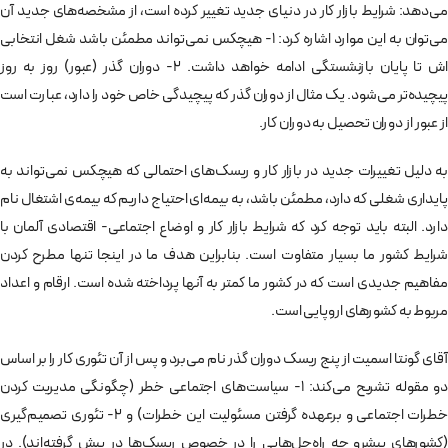
می­‌دهد: شرایط بازار کار در دنیای جدید تغییر کرده است، از مشخصه‌های جدید آن
می­‌توان به این موارد اشاره کرد: 1- هیچ­کس نمی‌تواند مطمئن باشد شغل انتخابی­‌
اش تا پایان بازنشستگی ادامه خواهد داشت. 2- دوران گذر (عبور) روز به ­روز
پیچیده‌تر می‌شود. یک مثال از دوران گذر که پیچیدگی خاص خود را دارد، عبارت است
از عبور از دوران تحصیل به دوران کار.
به دلیل تغییرات جدید در بازار کار و ریسک­‌های احتمالی که هیچ­کس نمی‌­تواند به
پایداری شغلی که دارد، مطمئن باشد، به بیمه­‌ای احتیاج داریم که بیمه‌ی اشتغال نام
دارد. البته باید توجه کرد که شرایط بازار کار و اوضاع اجتماعی- اقتصادی آلمان با
شرایط کشور ما بسیار متفاوت است. بنابراین هدف ما در اینجا تنها مطرح کردن
مفاهیم جدیدی است که در کشور ما كمتر به آن­ها پرداخته شده است. ارقام و اعداد
مربوط به کشورهای اروپایی است.
آقای گونتا اسمیت از پنج ریسک دوران گذر نام می­‌برد و پس از آن تئوری کار را بر اساس
دو مقوله تشریح می­‌کند: 1- سیاست­‌های اجتماعی خطر (چگونگی مدیریت کردن
خطرات اجتماعی و برعهده گرفتن مسئولیت این خطرات) و 2- تئوری تصمیم­‌گیری
(کشورهای پیشرو چه راه­‌حل‌هایی را در خصوص ریسک‌ها در پیش گرفته­‌اند). در