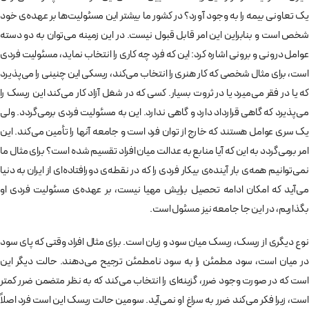
یک تعاونی بیمه را به ­وجود آورد؟ در کشور ما بیشتر این مسئولیت‌ها بر عهده­‌ی خود
شخص است و بنابراین این امر قابل­ قبول نیست. در این زمینه می‌­توان به دو دسته
عوامل درونی و برونی اشاره کرد: این که فرد چه کاری را انتخاب نماید، مسئولیت فردی
است، برای مثال شخصی که کار هنری را انتخاب می­‌کند، ریسکی این­ چنینی را می‌پذیرد
که یا در فقر می­‌میرد یا در ثروت بسیار. کسی که در شغل آزاد کار می­‌کند این ریسک را
می­‌پذیرد که گاهی قرارداد دارد و گاهی ندارد. این به مسئولیت فردی برمی­‌گردد. ولی
یک سری عوامل هستند که خارج از توان فرد است و جامعه آن­ها را تأمین می­‌کند. این
امر برمی­‌گردد به این که آیا منابع به عدالت میان افراد تقسیم شده است؟ برای مثال ما
نمی‌­توانیم همه­‌ی بار آینده­‌ی بیکار فردی را که در نقطه­‌ی دورافتاده­‌ای از ایران به دنیا
می­‌آید که امکان ادامه تحصیل برایش مهیا نیست، بر عهده­‌ی مسئولیت فردی او
بگذاریم، در این جا جامعه نیز مسئول است.
نوع دیگری از ریسک، ریسک میان سود و زیان است. برای مثال افراد وقتی که پای سود
در میان است، سود مطمئن را به سود نامطمئن ترجیح می­‌دهند. حالت دیگر این
است که در صورت وجود ضرر، گزینه‌­ای را انتخاب می­‌کند که به نظر متضمن ضرر كمتر
است، زیرا فکر می­‌کند ضرر به سراغ او نمی­‌آید. سومین حالت ریسک این است فرد اصلاً