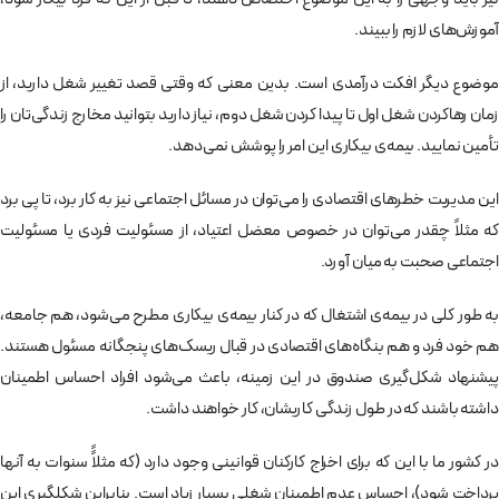
آموزش‌های لازم را ببیند.
موضوع دیگر افکت درآمدی است. بدین معنی که وقتی قصد تغییر شغل دارید، از
زمان رهاکردن شغل اول تا پیدا کردن شغل دوم، نیاز دارید بتوانید مخارج زندگی‌­تان را
تأمین نمایید. بیمه‌­ی بیکاری این امر را پوشش نمی­‌دهد.
این مدیریت خطرهای اقتصادی را می­‌توان در مسائل اجتماعی نیز به ­کار برد، تا پی برد
که مثلاً چقدر می­‌توان در خصوص معضل اعتیاد، از مسئولیت فردی یا مسئولیت
اجتماعی صحبت به میان آورد.
به ­طور کلی در بیمه­‌ی اشتغال که در کنار بیمه­‌ی بیکاری مطرح می­‌شود، هم جامعه،
هم خود فرد و هم بنگاه­‌های اقتصادی در قبال ریسک‌های پنج­گانه مسئول هستند.
پیشنهاد شکل­‌گیری صندوق در این زمینه، باعث می‌­شود افراد احساس اطمینان
داشته باشند که در طول زندگی کاریشان، کار خواهند داشت.
در کشور ما با این که برای اخراج کارکنان قوانینی وجود دارد (که مثلاًً سنوات به آنها
پرداخت شود)، احساس عدم اطمینان شغلی بسیار زیاد است. بنابراین شکل­گیری این