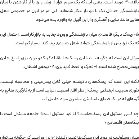
بالای 30 درصد است. یعنی این که یک­ سوم افراد از زمان وارد بازار کار شدن تا زمان
بازنشستگی حداقل یک یا دو بار بیکار شده‌اند. این امر در ایران در خصوص شغل­‌
هایی مانند بنایی و آهنگری و از این قبیل به وفور دیده می­‌شود.
5- ریسک دیگر، فاصله­‌ی میان بازنشستگی و ورود جدید به بازار کار است. احتمال این
که یک فرد پس از بازنشستگی بتواند شغل جدیدی پیدا کند، بسیار کم است.
سؤال این است که چگونه باید با این ریسک‌ها مقابله کرد؟ دو مورد برای پاسخ به این
پرسش مطرح شده است: 1- تحرک و انعطاف‌­پذیری، 2- بیمه­‌ی اشتغال.
نکته این است که ریسک­‌های ذكرشده خیلی قابل پیش‌بینی و محاسبه نیستند.
تئوری مدیریت اجتماعی ریسک از نظر آقای اسمیت، عبارت است از به­ کارگیری منابع به
گونه‌ای که در یک فضای نامطمئن بیشترین سود حاصل آید.
چه کسی مسئول این ریسک­‌هاست؟ آیا فرد مسئول است؟ جامعه مسئول است یا
بنگاه‌­های اقتصادی؟
میزان مسئولیت در مورد این ریسک­‌ها تعیین­ کننده­‌ی این امر است که چگونه می‌­توان