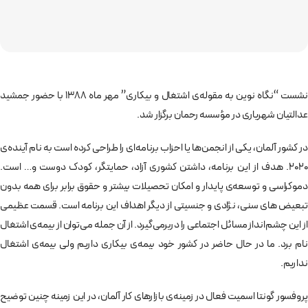
نشست “نگاه نوین به مقوله­‌ی اشتغال و بیکاری” مهر ماه 1388 با حضور جمشید
عدالتیان شهریاری در مؤسسه رحمان برگزار شد.
در کشور آلمان، یکی از انجمن‌ها یا احزاب برنامه­‌ای را طراحی کرده است به­ نام آینده‌ی
2020. هدف از این برنامه، داشتن کشوری آزاد، حمایت­گر، کودک­ دوست و… است.
دموکراسی و توسعه‌ی پایدار و امکان تحصیلات بیشتر و حقوق برابر برای همه بدون
تبعیض­ های سنی، نژادی و جنسیتی از دیگر اهداف این برنامه است. قسمت عظیمی
از این چشم‌­انداز مسائل اجتماعی را دربرمی­‌گیرد. از آن جمله می­‌توان از بیمه‌ی اشتغال
نام برد. ما در حال حاضر در کشور خود بیمه­‌ی بیکاری داریم ولی بیمه­‌ی اشتغال
نداریم.
پروفسور گونتا اسمیت فعال در زمینه­‌ی بازارهای کار آلمان، در این زمینه چنین توضیح