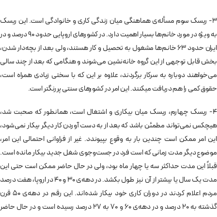
3- ریسک سوم مسأله­‌ی هماهنگی میان زندگی کاری و خانوادگی است. این ریسک
به­ ویژه در مورد خانم­‌ها بسیار اهمیت دارد. در کشورهای اروپایی حدود 90 درصد و در
ایران حدود 63 خانم­‌ها مشغول به تحصیل و کار هستند، ولی بعد از بچه­‌دار شدن،
بخش قابل توجهی از این گروه خانه­‌نشین می­‌شوند و هنگامی که بعد از چند سالی
می­‌خواهند دوباره به سرکار برگردند، علاوه بر این که با سختی زیادی همراه است،
حقوق کمی را هم دریافت می‎­کنند. این امر در کشورهای سنتی پررنگ­تر است.
4- ریسک چهارم، ریسک میان بیکاری و اشتغال است، همان­طور که صحبت شد،
هیچ­کس نمی­‌تواند مطمئن باشد که بعد از به­ دست آوردن کار دیگر بیکار نمی‌شود،
این امر ممکن است چندین بار به وقوع بپیوندد. غیر از فراوانی احتمالی این امر،
موضوع دیگر مدت زمانی که است فرد در جست­‌وجوی شغل جدید بیکار مانده است.
قبلاً این مدت حداکثر سه یا چهار ماه بود، ولی در حال حاضر ممکن است حتی این
مدت یک سال یا بیشتر از آن نیز طول بکشد. در دهه‌­ی 30 و 40 در اروپا، هفت درصد
مردم اعلام کردند در دوران کاری خود بیکار شده­‌اند. این رقم در دهه‌­ی 50 قرن
گذشته به 20 درصد و در دهه­‌ی 60 و 70 به 27 درصد رسیده است و در حال حاضر