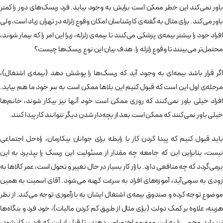
باور نمی­‌کند این خطر ممکن است برایش به­ وجود بیاید. فرد ریسک‌­های دور را کمتر
باور می‌­کند. برای مثال به گفته­‌ی کارشناسان امکان وقوع زلزله در تهران زیاد است، ولی
افراد خود را بیشتر بیمه­‌ی پزشکی می­‌کنند تا بیمه‌ی زلزله، زیرا این امر را که بیمار شوند،
محتمل‌تر می‌بینند تا وقوع زلزله را. هدف بیان این نوع ریسک‌ها چیست؟
اگر قرار باشد بیمه‌­ای به­ وجود آید که ریسک­‌ها را پوشش دهد (بیمه‌ی اشتغال)،
مرحله­‌ی اول این است که قبول کنیم این بلاها ممکن است به سر خود ما هم بیاید.
افراد خیلی باور نمی­‌کنند که روزی ممکن است خود آن­ها نیز بیکار شوند، خانم­‌ها
خیلی باور نمی­‌کنند که ممکن است بعد از بچه‌دار شدن دیگر نتوانند کار پیدا کنند.
باید قبول کنیم که پیدا کردن کار با رابطه برای جوانان بیکارمان، راه‌حل اجتماعی
نیست، بنابراین این که جامعه چه مقدار از مسئولیت این ریسک را بپذیرد به این
برمی‌­گردد که چه منافعی دارد. بازار کار بسیار در حال تغییر و تحول است، عمر کالاها به
زودی به سرمی­‌آید، آموزه‌های افراد به سرعت کهنه می‌شود. آقای اسمیت به همین
موضوع توجه کرده و صندوق بیمه‌ی اشتغال ایشان به بازآموزی توجه می­‌کند. از نظر
هزینه­، علاوه ­بر کمک دولت (برای مثال از طریق کم­ کردن مالیات)، خود فرد و بنگاه‌­ها
نیز باید وجهی را به این موضوع اختصاص دهند، تا قبل از این که فرد بیکار شود،