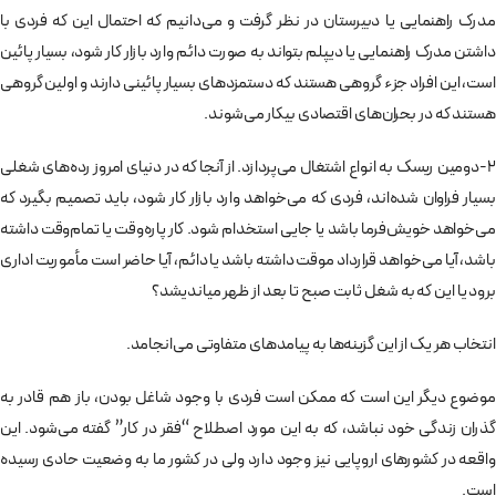
مدرک راهنمایی یا دبیرستان در نظر گرفت و می‌­دانیم که احتمال این که فردی با
داشتن مدرک راهنمایی یا دیپلم بتواند به صورت دائم وارد بازار کار شود، بسیار پائین
است، این افراد جزء گروهی هستند که دستمزدهای بسیار پائینی دارند و اولین گروهی
هستند که در بحران­‌های اقتصادی بیکار می­‌شوند.
2-دومین ریسک به انواع اشتغال می‌­پردازد. از آنجا که در دنیای امروز رده­‌های شغلی
بسیار فراوان شده‌­اند، فردی که می­‌خواهد وارد بازار کار شود، باید تصمیم بگیرد که
می­‌خواهد خویش­‌فرما باشد یا جایی استخدام شود. کار پاره­‌وقت یا تمام­‌وقت داشته
باشد، آیا می­‌خواهد قرارداد موقت داشته باشد یا دائم، آیا حاضر است مأموریت اداری
برود یا این که به شغل ثابت صبح تا بعد از ظهر می­اندیشد؟
انتخاب هر یک از این گزینه‌ها به پیامدهای متفاوتی می­‌انجامد.
موضوع دیگر این است که ممکن است فردی با وجود شاغل بودن، باز هم قادر به
گذران زندگی خود نباشد، که به این مورد اصطلاح “فقر در کار” گفته می‌­شود. این
واقعه در کشورهای اروپایی نیز وجود دارد ولی در کشور ما به وضعیت حادی رسیده
است.