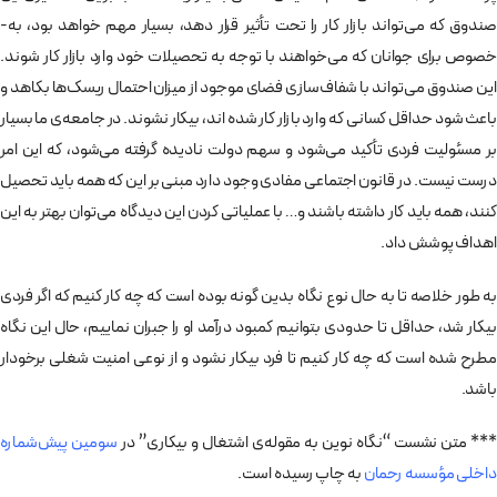
صندوق که می‌­تواند بازار کار را تحت تأثیر قرار دهد، بسیار مهم خواهد بود، به­
خصوص برای جوانان که می­‌خواهند با توجه به تحصیلات خود وارد بازار کار شوند.
این صندوق می­‌تواند با شفاف‌سازی فضای موجود از میزان احتمال ریسک­‌ها بکاهد و
باعث شود حداقل کسانی که وارد بازار کار شده ­اند، بیکار نشوند. در جامعه­‌ی ما بسیار
بر مسئولیت فردی تأکید می­‌شود و سهم دولت نادیده گرفته می­‌شود، که این امر
درست نیست. در قانون اجتماعی مفادی وجود دارد مبنی بر این که همه باید تحصیل
کنند، همه باید کار داشته باشند و… با عملیاتی کردن این دیدگاه می‌­توان بهتر به این
اهداف پوشش داد.
به­ طور خلاصه تا به حال نوع نگاه بدین گونه بوده است که چه کار کنیم که اگر فردی
بیکار شد، حداقل تا حدودی بتوانیم کمبود درآمد او را جبران نماییم، حال این نگاه
مطرح شده است که چه کار کنیم تا فرد بیکار نشود و از نوعی امنیت شغلی برخودار
باشد.
*** متن نشست “نگاه نوین به مقوله­‌ی اشتغال و بیکاری” در
سومین پیش‌شماره
داخلی مؤسسه رحمان
به چاپ رسیده است.