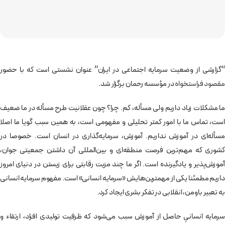
“گزارشی از وضعیت سرمایه اجتماعی در ایران” عنوان نشستی است که با حضور
مقصود فراستخواه
در مؤسسه رحمان برگزار شد.
ما مشکلات زیاد داریم ولی مسأله، کم. چرا؟ چون عقلانیت طرح مسأله در ما ضعیف
است، تماس ما با امور کمتر تحلیلی و مفهومی است، به همین سبب گویا ما اصلا
مسأله‌ای در آموزش نداریم. آموزش، سرمایه‌گذاری در انسان است. خصوصا در
کشوری که مهم‌ترین فرصت منطقه‌ای و بین‌المللی آن داشتن جمعیتی جوان،
آموزش‌پذیر و یادگیرنده است. اگر ما چند مزیت رقابتی برای زیستن در دنیای امروز
داریم مطمئنا یکی از مهمترین‌هایش «سرمایه انسانی» است. مفهوم سرمايه انسانی
به تعبير باومن، انقلابی در تفكر بشری ايجاد كرد.
سرمايه انسانیِ حاصل از آموزش سبب می‌شود كه ظرفيت توليدی افراد، ارتقاء و