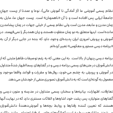
نظام رسمی آموزشی ما (از آمادگی تا آموزش عالی)، نوعا و عمدتا از زیست جهانِ
جامعۀ ایرانی پس افتاده است و با آن «ناهمزمان» است. زیست جهان ما، مایل به
زمان مدرن و مابعد مدرن است ولی نظام رسمی از خیلی جهات در زمان پیشامدرن
مانده است. اینها متعلق به دو زمان متفاوت هستند و زبان همدیگر را نمی‌فهمند. در
آموزش و پرورش امروزی ایران پدیده‌ای وجود دارد که بنده در جایی دیگر از آن به
«برنامه درسی مستور و معکوس» تعبیر کرده‌ام.
برنامه درسی پنهان از بالا است. به این معنی که به رغم توصیفات ظاهرا مثبتی که از
دانش‌آموزان در متن‌های رسمی برنامه درسی و در گفتارهای رسما اظهار شدۀ متداول
در آموزش و پرورش به چشم می‌خورد، روال‌ها و مقررات و قواعد واقعا موجود و
معمول به گونه‌ای است که به دانش‌آموزان تصویری منفی از خودشان می‌دهد.
تعارفات، اظهارات، بیانیه‌ها و سخنان رسمی متداول در مدرسه و متون درسی و
گفتارهای متولیان، پس پشت خود اشاره‌ها و القائات مستتری دارد که در نهایت آنها
هستند که تعیین کننده رفتارها و روابط بچه‌ها و آموزش‌دهندۀ دانش‌آموزان
می‌شوند. مثلا از همین طریق است که الگوهای خاصی از رفتار اجتماعی مانند ریاکاری