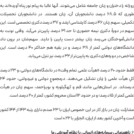
روزانه را دختران و زنان جامعه شامل می‌شوند. آنها غالبا به پیام نور پناه آورده‌اند به
طوری که 68.5 درصد دانشجویان آن، زنان هستند. در دانشجویان تحصیلات
تکمیلی، سهم زنان 46 درصد کارشناسی ارشد و 37 درصد دکتری تخصصی است. این
سهم در دورۀ دکتری نیمه حضوری تا حد 31 درصد پایین‌تر می‌آید. وقتی نوبت به
دانش‌آموختگان می‌رسد زنان بیشتر دست پایین را دارند. سهم‌شان در برون داد
دانشگاه‌های دولتی کمتر از 38 درصد و در بقیه هم حداکثر 40 درصد است. این
شاخص در دوره‌های دکتری به پایین‌تر از 32 درصد نیز تنزل می‌یابد.
فقط حدود 20 درصد «هیأت علمی تمام وقت» در دانشگاه‌های دولتی، و 23 درصد
کلِ هیأت علمی را زنان تشکیل می‌دهند. درمجموعِ دولتی و غیردولتی، حدود 24
درصداند. در استان‌هایی مانند قم و کهگیلویه و بویراحمد، سهم زنان در هیأت
علمی کمتر از 15 درصد؛ و در حدود 12 استان محروم کشور، کمتر از 20 درصد است.
مشارکت زنان در بازار کار در این خصوص ایران با 23 صدم دارای رتبه 143 از 144 کشور
است و آخرین کشور بعد از ایران، الجزایر با 0.22 است
6.
ناهمزمانی سرمایه‌های انسانی با نظام آموزشی ما