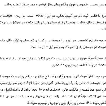
وسبز است. در خصوص آموزش، کشورهایی مثل تونس و مصر جلوتر از ما بوده اند.
نرخ ناخالص ثبت‌نام در آموزش‌عالی، در ایران 36.5 است. در اردن،˓ قزاقستان
وفلسطین بالای 40؛ در ارمنستان قرقیزستان ولبنان بالای 50؛ و در اسرائیل بالای 60
است.
سهم دکترای تخصصی در ایران زیر 1 درصد؛ در پاکستان، گرجستان و ترکیه بالای یک
درصد؛ در عربستان بالای 2 درصد؛ و در اسرائیل 3 درصد است
از حیث گسترۀ آموزش نیروی انسانی در مقیاس 1 تا 7 نیز وضع مطلوبی نداریم و با
عدد 3 در رتبه 134 هستیم از بین 144 کشور.
در مورد دانش‌آموختگان، ایران در گزارش2011، نرخ بیکاری دو رقمی پانزده و7 درصد را
در مقایسه با شاخص یک رقمی ِ پاکستان، آذربایجان، ترکیه قزاقستان و اسرائیل کسب
کرد نمره محافظت از مالکیت فکری (Intellectual property protection)ایران در
مقیاس 1 تا 7، طبق گزارش 2012-2013 رقابت پذیری جهانی عدد 2.9 است. در بین 144
کشور، رتبه ما 112 است پایین‌تر از لیبی و نیجریه و تیمور و سریلانکا