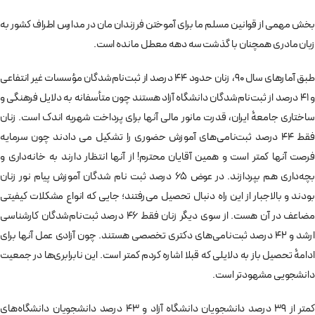
بخش مهمی از قوانین مسلم ما برای آموختن فرزندان مان در مدارس اطراف کشور به
زبان مادری همچنان با گذشت سه دهه معطل مانده است.
طبق آمارهای سال 90، زنان حدود 44 درصد از ثبت‌نام‌شدگان مؤسسات غیر انتفاعی
و 41 درصد از ثبت‌نام‌شدگان دانشگاه آزاد هستند چون متأسفانه به دلایل فرهنگی و
ساختاری جامعۀ ایران، قدرت مانور مالی آنها برای پرداخت شهریه اندک است. زنان
فقط 44 درصد ثبت‌نامی‌های آموزش حضوری را تشکیل می دادند چون سرمایه
فرصت آنها کمتر است و همین آقایان محترم! از آنها انتظار دارند به خانه‌داری و
بچه‌داری هم بپردازند. در عوض 65 درصد ثبت نام شدگان آموزش پیام نور زنان
بودند و بالاجبار از این راه دنبال تحصیل می‌رفتند؛ جایی که انواع مشکلات کیفیتی
مضاعف در آن هست. از سوی دیگر زنان فقط 46 درصد ثبت‌نام‌شدگان کارشناسی
ارشد و 42 درصد ثبت‌نامی‌های دکتری تخصصی هستند. چون آزادی عمل آنها برای
ادامۀ تحصیل باز به دلایلی که قبلا اشاره کردم کمتر است. این نابرابری‌ها در جمعیت
دانشجویی مشهودتر است.
کمتر از 39 درصد دانشجویان دانشگاه آزاد و 43 درصد دانشجویان دانشگاه‌های