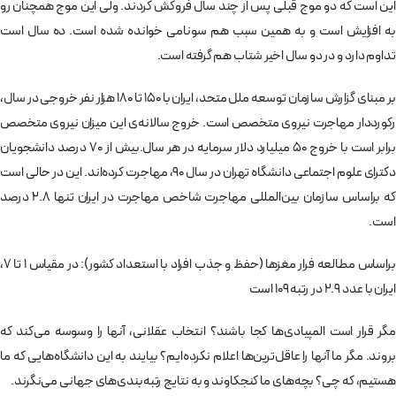
این است که دو موج قبلی پس از چند سال فروکش کردند. ولی این موج همچنان رو
به افزایش است و به همین سبب هم سونامی خوانده شده است. ده سال است
تداوم دارد و در دو سال اخیر شتاب هم گرفته است.
بر مبنای گزارش سازمان توسعه ملل متحد، ایران با 150 تا 180 هزار نفر خروجی در سال،
رکورددار مهاجرت نیروی متخصص است. خروج سالانه‌ی این میزان نیروی متخصص
برابر است با خروج 50 میلیارد دلار سرمایه در هر سال.بیش از 70 درصد دانشجویان
دکترای علوم اجتماعی دانشگاه تهران در سال 90، مهاجرت کرده‌اند. این در حالی است
که براساس سازمان بین‌المللی مهاجرت شاخص مهاجرت در ایران تنها ۲.۸ درصد
است.
براساس مطالعه فرار مغزها (حفظ و جذب افراد با استعداد کشور): در مقیاس 1 تا 7،
ایران با عدد 2.9 در رتبه 109 است
مگر قرار است المپیادی‌ها کجا باشند؟ انتخاب عقلانی، آنها را وسوسه می‌کند که
بروند. مگر ما آنها را عاقل‌ترین‌ها اعلام نکرده‌ایم؟ بیایند به این دانشگاه‌هایی که ما
هستیم، که چی؟ بچه‌های ما کنجکاوند و به نتایج رتبه‌بندی‌های جهانی می‌نگرند.