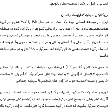
انسانی در ایران در شش قسمت سخن بگویم.
بی کفایتی سرمایه گذاری ما در انسان
ایران در توسعه انسانی رتبه 70 است. ما در سال 2011 با 707 هزارم در گروه
هفت‌دهمی‌ها قرار داریم. آن هم پایین‌تر از برخی کشورهای دیگر این گروه در منطقه
قرار داریم. یعنی در همین گروه هفت دهمی ها نیز از کویت و عربستان که سهل است
بلکه پایین‌تر از آذربایجان و قزاقستان ولبنان ولیبی نیز هستیم. بحرین وقطر وامارات
اساسا در گروه هشت دهمی ها قرار گرفته اند. اسرائیل با 888 هزارم در صدر منطقه
ماست.
شاخص شکوفایی لگاتیوم (LPI): این شاخص 9 مولفه دارد که عبارت اند از: 1.مبانی
اقتصادی 2.فضای کارآفرینی 3.وجود نهادهای دموکراتیک 4.آموزش 5.سلامت
6.ایمنی وامنیت 7.دولت خوب 8. آزادی های شخصی 9.سرمایه اجتماعی
ایران در 2011 با رتبه 97 در گروه پایین(به رنگ قرمز) است. در مقایسه با منطقه و شمال
آفریقا، کشورهایی که وضع شان بهتر از ماست عبارت اند از ترکیه˓مراکش تونس اردن
عربستان اسرائیل وکویت که همه در گروه متوسط (زرد) قرار دارند. امارات در گروه بالا