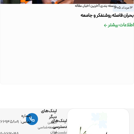
دسته بندی:
آخرین اخبار
,
مقاله
12 مرداد 1405
بحران فاصله روشنفکر و جامعه
اطلاعات بیشتر
لینک‌های
شماره
دیگر
لینک‌های
تماس:
-۶۶۹۴۵۸۰۹
انجمن
دسترسی
جامعه‌شناسی
ایران
نشست‌ها
۲۱-۶۶۱۲۰۱۹۸