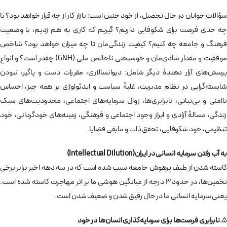
سؤالات جوانان در حال تحصیل، از خود چنین است: بازار کار از چه قرار خواهد بود؟ تا
چه حدی فرصت برای شکوفایی داریم؟ گیریم که کاری به هم زدیم، با وضعیت
فرهنگ و جامعه چه کنیم؟ کیفیت زندگی‌مان تا چه میزان خواهد بود؟ شاخص
موفقیت و مقدار شادی‌مان و خوشبختی ناخالص ملی (GNH) چقدر است؟ و انواع
پرسش‌های آزار دهندۀ دیگر شامل: دیوانسالاری، مقررات دست و پاگیر، نبودن
شایسته‌گرایی در نظام مدیریت، غلبۀ سیاست و ایدئولوژی بر همه چیز، احساس
ناامنی و بی‌ثباتی، نابرابری‌ها، زوال سرمایه‌های اجتماعی، محدودیت‌های سبک
زندگی، مسالۀ آزادی و ابراز وجود اجتماعی و فرهنگی، زمینه‌های خودگردانی، خود
تنظیمی، خود شکوفایی، تحقق ذات و مابقی قضایا.
به آب رفتن سرمایه انسانی در ایران(
Intellectual Dilution
)
کاسته شدن از طیف پرهوش جامعه سبب شده است که در سه دهه اخیر برابر برخی
تخمین‌ها، در حدود 3 درجه از میانگین هوشی ما بر اثر مهاجرت کاسته شده است.
یعنی سرمایه انسانی ما در حال رقیق شدن و ضعیف شدن است.
5
.نابرابری فرصت‌ها برای سرمایه‌گذاری انسان‌ها در خود