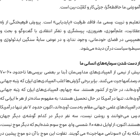
آموزشی ما حافظه‌گرا، جزئی‌کار و کمّیّت‌ بین است.
تعلیم و تربیت رسمی ما، فاقد ظرفیت «پایدیایی» است. پرورش فرهیختگی از راه
عقلانیت، علم‌آموزی، هنرورزی، پرسشگری و تفکر انتقادی با گفت‌وگو و بحث و
همپرسی در فضای خودمانی، وجود ندارد و در عوض سایۀ سنگین ایدئولوژی و
سیطره سیاست در آن دیده می‌شود.
از دست شدن سرمایه‌های انسانی ما
بیش از نیمی از المپیادی‌های مدارس‌مان (بنا بر بعضی بررسی‌ها تاحدود 60-70
درصد)مهاجرت می‌کنند. برابر برخی گزارش‌ها اغلب المپیادی‌های ایران که رتبه جهانی
آورده‌اند، در خارج از کشور هستند. سه چهارم، المپیادی‌های ایران که رتبه جهانی
آورده‌اند، تنها در آمریکا در حال تحصیل هستند؛ به مفهوم ساده‌تر از هر ۱۰ ایرانی که
در المپیادهای علمی جهانی مقام به‌دست آورده‌اند، اکنون حدود ۷ نفر تنها در آمریکا
درس می‌‌خوانند و روشن نیست، سه نفر دیگر در کدام گوشه‌ی دیگر جهان
هستند.اکنون، از اوایل دهه 80 شمسی وارد موج سوم شده‌ایم که دیگر موج نیست،
بلکه به آن «سونامی مهاجرت» می گویند. تفاوت این موج با آن دو موج پیشین در