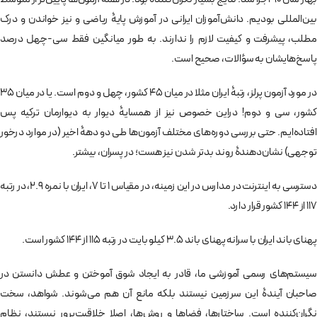
بین‌المللی بودیم. دانش‌آموزان ایرانی در آموزش پایۀ ریاضی و نیز خواندن و درک
مطلب، پیشرفت و کیفیت لازم را ندارند. به طور میانگین فقط سی-چهل درصد
پاسخ‌هایشان به سؤالات، صحیح است.
در مورد آزمون پرلز، رتبۀ ایران مثلا در میان ۴۵ کشور، چهل و دوم است. یا در میان ۳۵
کشور، سی و دوم! دراین خصوص نیز از همسایۀ دیوار به دیوارمان ترکيه پس
افتاده‌ایم. حتی بررسی دوره‌های مختلف آزمون‌ها طی دو دهۀ اخیر (در موارد درخور
توجهی) نشان‌دهندۀ روند بدتر شدن نیز هست؛ در پسران، بیشتر.
دسترسی به اینترنت در مدارس در این زمینه، در مقیاس 1 تا 7، ایران با نمره 2.9، در رتبه
117 از 144 کشور قرار دارد.
پهنای باند ایران با سرانه پهنای باند 3.5 کیلو بایت در رتبه 115 از 144 کشور است.
سیستم‌های رسمی آموزشی ما، قادر به ایجاد شوق آموختن و عطش دانستن در
صاحبان آیندۀ این سرزمین نیستند بلکه مانع آن هم می‌شوند. شواهد، سخت
نگران‌کننده است. ساختارها، فضاها و روش‌ها، اصلا خلاقیت‌پرور نیستند، نظام