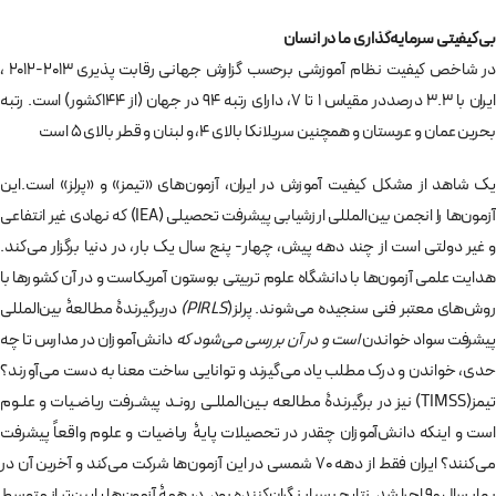
بی‌کیفیتی سرمایه‌گذاری ما در انسان
در شاخص کیفیت نظام آموزشی برحسب گزارش جهانی رقابت پذیری 2013-2012 ،
ایران با 3.3 درصددر مقیاس 1 تا 7، دارای رتبه 94 در جهان (از 144کشور) است. رتبه
بحرین عمان و عربستان و همچنین سریلانکا بالای 4، و لبنان و قطر بالای 5 است
یک شاهد از مشکل کیفیت آموزش در ایران، آزمون‌های «تيمز» و «پرلز» است.این
آزمون‌ها را انجمن بین‌المللی ارزشیابی پیشرفت تحصیلی (IEA) که نهادی غیر انتفاعی
و غیر دولتی است از چند دهه پیش، چهار- پنج سال یک بار، در دنیا برگزار می‌کند.
هدایت علمی آزمون‌ها با دانشگاه علوم تربیتی بوستون آمریکاست و در آن کشورها با
روش‌های معتبر فنی سنجیده می‌شوند. پرلز(
PIRLS
)
دربرگیرندۀ مطالعۀ بین‏‌المللی
یشرفت سواد خواندن
است و در آن بررسی می‌شود که
دانش‌آموزان در مدارس تا چه
حدی، خواندن و درک مطلب یاد می‌گیرند و توانایی‌ ساخت‌ معنا به دست می‌آورند؟
تيمز(TIMSS) نیز در برگیرندۀ مطاﻟﻌﻪ ﺑـﯿﻦ‌اﻟﻤﻠﻠـﯽ روﻧـﺪ ﭘﯿﺸـﺮﻓﺖ رﯾﺎﺿـﯿﺎت و ﻋﻠـﻮم
است و اینکه دانش‌آموزان چقدر در تحصیلات پایۀ ریاضیات و علوم واقعاً پیشرفت
می‌کنند؟ ایران فقط از دهه 70 شمسی در این آزمون‌ها شرکت می‌کند و آخرین آن در
بهار سال 90 اجرا شد. نتایج بسیار نگران‌کننده بود. در همۀ آزمون‌ها پایین‌تر از متوسط