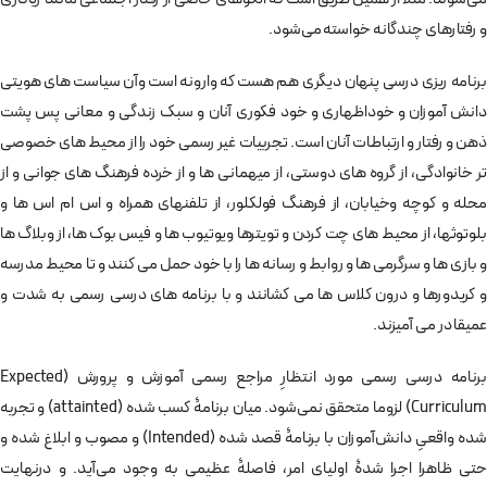
و رفتارهای چندگانه خواسته می‌شود.
برنامه ریزی درسی پنهان دیگری هم هست که وارونه است وآن سیاست های هویتی
دانش آموزان و خوداظهاری و خود فکوری آنان و سبک زندگی و معانی پس پشت
ذهن و رفتار و ارتباطات آنان است. تجربیات غیر رسمی خود را از محیط های خصوصی
تر خانوادگی، از گروه های دوستی، از میهمانی ها و از خرده فرهنگ های جوانی و از
محله و کوچه وخیابان، از فرهنگ فولکلور، از تلفنهای همراه و اس ام اس ها و
بلوتوثها، از محیط های چت کردن و تویترها ویوتیوب ها و فیس بوک ها، از وبلاگ ها
و بازی ها و سرگرمی ها و روابط و رسانه ها را با خود حمل می کنند و تا محیط مدرسه
و کریدورها و درون کلاس ها می کشانند و با برنامه های درسی رسمی به شدت و
عمیقا در می آمیزند.
برنامه درسی رسمی مورد انتظارِ مراجع رسمی آموزش و پرورش (Expected
Curriculum) لزوما متحقق نمی‌شود. میان برنامۀ کسب شده (attainted) و تجربه
شده واقعیِ دانش‌آموزان با برنامۀ قصد شده (Intended) و مصوب و ابلاغ شده و
حتی ظاهرا اجرا شدۀ اولیای امر، فاصلۀ عظیمی به وجود می‌آید. و درنهایت