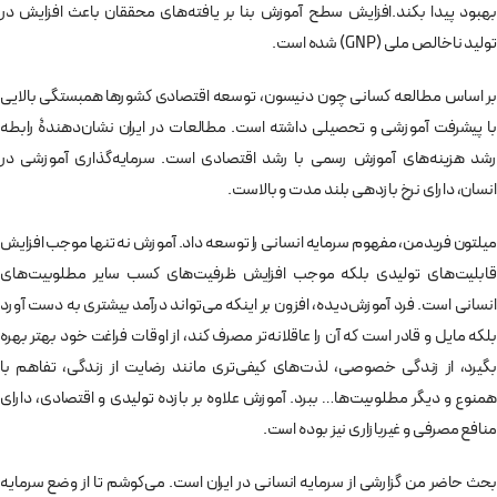
بهبود پيدا بكند.افزايش سطح آموزش بنا بر يافته‌های محققان باعث افزايش در
تولید ناخالص ملی (GNP) شده است.
بر اساس مطالعه کسانی چون دنیسون، توسعه اقتصادی کشورها همبستگی بالایی
با پیشرفت آموزشی و تحصیلی داشته است. مطالعات در ايران نشان‌دهندۀ رابطه
رشد هزينه‌های آموزش رسمی با رشد اقتصادی است. سرمايه‌گذاری آموزشی در
انسان، دارای نرخ بازدهی بلند مدت و بالاست.
ميلتون فريدمن، مفهوم سرمایه انسانی را توسعه داد. آموزش نه تنها موجب افزايش
قابليت‌های توليدی بلكه موجب افزايش ظرفيت‌های كسب سایر مطلوبيت‌های
انسانی است. فرد آموزش‌ديده، افزون بر اینکه می‌تواند درآمد بيشتری به دست آورد
بلكه مایل و قادر است که آن را عاقلانه‌تر مصرف كند، از اوقات فراغت خود بهتر بهره
بگيرد، از زندگی خصوصی، لذت‌های كيفی‌تری مانند رضايت از زندگی، تفاهم با
همنوع و ديگر مطلوبيت‌ها… ببرد. آموزش علاوه بر بازده توليدی و اقتصادی، دارای
منافع مصرفی و غيربازاری نيز بوده است.
بحث حاضر من گزارشی از سرمایه انسانی در ایران است. می‌کوشم تا از وضع سرمایه