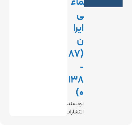
ماع
ی
ایرا
ن
(87
-
138
0)
نویسنده:
انتشارات: