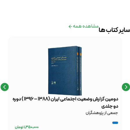
مشاهده همه
سایر کتاب ها
دومین گزارش وضعیت اجتماعی ایران (۱۳۸۸ – ۱۳۹۶ ) دوره
گزار
دو جلدی
جمعی از پژوهشگران
1,350,000
تومان