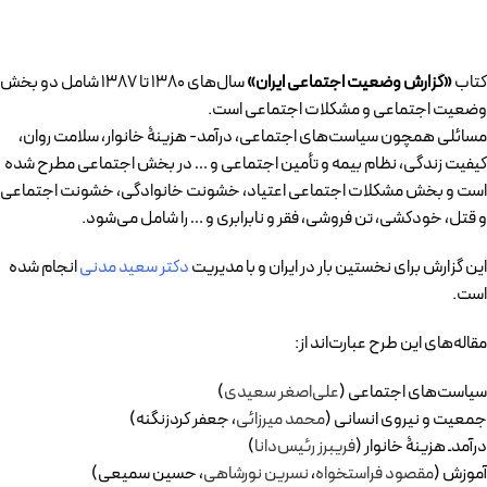
کتاب
«گزارش وضعیت اجتماعی ایران»
سال‌های 1380 تا 1387 شامل دو بخش
وضعیت اجتماعی و مشکلات اجتماعی است.
مسائلی همچون سياست­‌های اجتماعی، درآمد- هزينۀ خانوار، سلامت روان،
كيفيت زندگی، نظام بيمه و تأمين اجتماعی و … در بخش اجتماعی مطرح شده
است و بخش مشکلات اجتماعی اعتياد، خشونت خانوادگی، خشونت­ اجتماعی
و قتل، خودكشی، تن فروشی، فقر و نابرابری و … را شامل می‌شود.
این گزارش برای نخستین بار در ایران و با مدیریت
دکتر سعید مدنی
انجام شده
است.
مقاله‌های این طرح عبارت‌اند از:
سياست‌های اجتماعی (
علی‌اصغر سعيدی
)
جمعيت و نيروی انسانی (
محمد ميرزائی
، جعفر كرد‌زنگنه)
درآمدـ هزينۀ خانوار (
فريبرز رئيس‌دانا
)
آموزش (
مقصود فراستخواه
،
نسرين نورشاهی
، حسين سميعی)‌