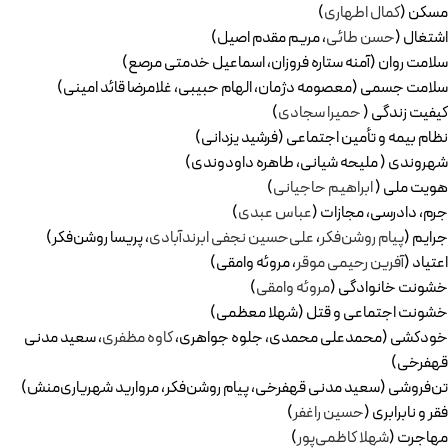
مسكن (
كمال اطهاری
)
اشتغال (
حسن طائی
، مريم مقدم اصيل)
سلامت روان (آمنه ستاره فروزان، اسماعيل خدمتی مرصع)
سلامت جسمی (معصومه دژمان، الهام حبيبی، غلامرضا قائد امينی)
كيفيت زندگی (
حميرا سجادی
)
نظام بيمه و تأمين اجتماعی (فرشيد يزدانی)
شهروندی ( مليحه شيانی، طاهره داودوندی)
هويت ملی (
ابراهيم حاجيانی
)‌
جرم، دادرسی، مجازات (
عباس عبدی
)
جرايم (
پيام روشن‌فكر
،
علی‌حسين نجفی ابرندآبادی
، پريسا روشن‌فكر)
اعتياد (
آفرين رحيمی موقر
، مروئه وامقی)
خشونت خانوادگی (
مروئه وامقی
)
خشونت اجتماعی و قتل (شهلا معظمی)
خودكشی (محمدعلی محمدی، جلوه جواهری،
كاوه مظفری
، سعيد مدنی
قهفرخی)
تن‌فروشی (سعيد مدنی قهفرخی، پيام روشن‌فكر، مرواريد شهرياری‌منش)
فقر و نابرابری (
حسين راغفر
)
مهاجرت (
شهلا كاظمی‌پور
)