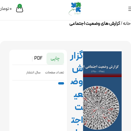
0
0
تومان
خانه
گزارش های وضعیت اجتماعی
گزار
چاپی
PDF
ش
تعداد صفحات
سال انتشار
وض
عی
ت
اجت