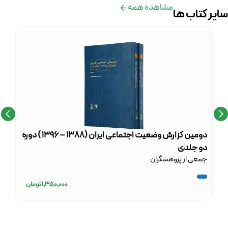
مشاهده همه
سایر کتاب ها
دومین گزارش وضعیت اجتماعی ایران (۱۳۸۸ – ۱۳۹۶ ) دوره
گزار
دو جلدی
جمعی از پژوهشگران
1,350,000
تومان