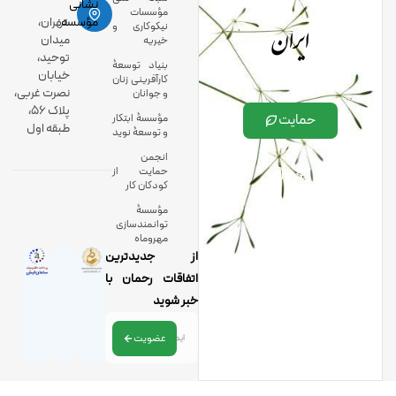
نشانی
مؤسسات
ایران
مؤسسه:
تهران،
نیکوکاری و
میدان
خیریه
توحید،
بنیاد توسعۀ
خیابان
کارآفرینی زنان
نصرت غربی،
و جوانان
پلاک 56،
حمایت
مؤسسۀ ابتکار
طبقه اول
و توسعۀ نوید
انجمن
حمایت از
کودکان کار
مؤسسۀ
توانمندسازی
مهروماه
از جدیدترین
اتفاقات رحمان با
خبر شوید
عضویت