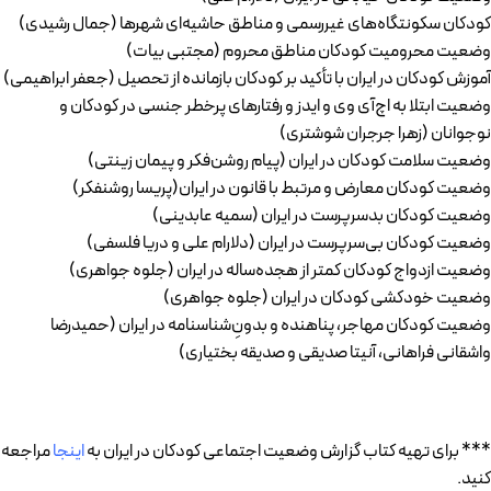
کودکان سکونتگاه‌های غيررسمی و مناطق حاشیه‌ای شهرها (جمال رشیدی)
وضعیت محرومیت کودکان مناطق محروم (مجتبی بیات)
آموزش کودکان در ايران با تأکید بر کودکان بازمانده از تحصیل (جعفر ابراهیمی)
وضعیت ابتلا به اچ‌آی وی و ایدز و رفتارهای پرخطر جنسی در کودکان و
نوجوانان (زهرا جرجران شوشتری)
وضعيت سلامت کودکان در ايران (پيام روشن‌فکر و پيمان زينتی)
وضعيت کودکان معارض و مرتبط با قانون در ايران(پریسا روشنفکر)
وضعيت کودکان بدسرپرست در ایران (سمیه عابدینی)
وضعيت کودکان بی‌سرپرست در ایران (دلارام علی و دریا فلسفی)
وضعيت ازدواج کودکان کمتر از هجده‌ساله در ایران (جلوه جواهری)
وضعيت خودکشی کودکان در ایران (جلوه جواهری)
وضعیت کودکان مهاجر، پناهنده و بدونِ‌شناسنامه در ايران (حمیدرضا
واشقانی فراهانی، آنیتا صدیقی و صدیقه بختیاری)
*** برای تهیه کتاب گزارش وضعیت اجتماعی کودکان در ایران به
اینجا
مراجعه
کنید.