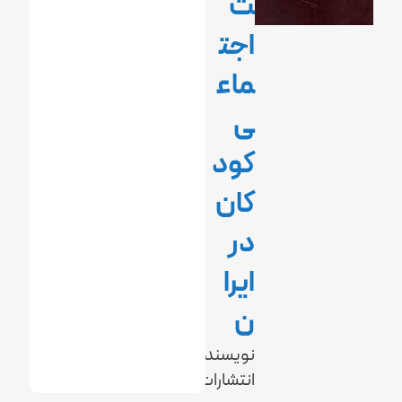
ت
اجت
ماع
ی
کود
کان
در
ایرا
ن
نویسنده:
انتشارات: