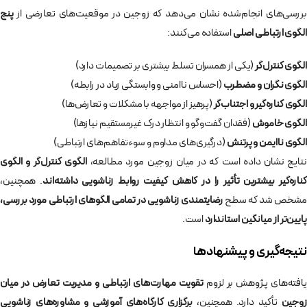
بررسی‌های انجام‌شده نشان می‌دهد که زوجین در موقعیت‌های تعارضی از
پنج
الگوی ارتباطی اصلی
استفاده می‌کنند:
الگوی کنترل‌گر
(یکی از همسران تسلط بیشتری بر تصمیمات دارد)
الگوی نگران و مضطرب
(احساس ناامنی و وابستگی زیاد در رابطه)
الگوی کناره‌گیر و اجتناب‌گر
(پرهیز از مواجهه با مشکلات و تعارض‌ها)
الگوی خاموش
(فقدان گفت‌وگو و انتظار درک غیرمستقیم نیازها)
الگوی ناایمن و پرتنش
(درگیری‌های مداوم و سوء‌تفاهم‌های ارتباطی)
نتایج نشان داده است که در میان زوجین مورد مطالعه،
الگوی کنترل‌گر و الگوی
کناره‌گیر بیشترین تأثیر را در کاهش کیفیت روابط زناشویی داشته‌اند
. همچنین،
مشخص شد که سطح
رضایتمندی زناشویی در تمامی الگوهای ارتباطی مورد بررسی،
پایین‌تر از میانگین استاندارد
است.
نتیجه‌گیری و پیشنهادها
افته‌های پژوهش بر لزوم
تقویت مهارت‌های ارتباطی و مدیریت تعارض در میان
زوجین
تأکید دارد. همچنین،
برگزاری کارگاه‌های آموزشی و مشاوره‌های زناشویی