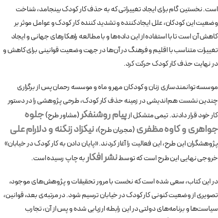
است. نخستین گام برای ایجاد تغییراتی که به حذف کار کودک بینجامد، شناخت
وضعیت این کودکان، علل ایجادکننده و تشدید کننده کار کودک و عوامل موثر بر
کاهش آن است تا با استفاده از این داده‌ها و با مطالعه راهکارهای جهانی و ایجاد
تغییرات متناسب با اقلیم و فرهنگ در آن‌ها در جهت وضعیت قوانینی برای کاهش و
در نهایت حذف کار کودک حرکت کرد.
موسسه توانمندسازی زنان و کودکان مهر و ماه و موسسه رحمان پس از برگزاری
چندین نشست هم‌اندیشی در زمینه حذف کار کودک، طرحی پژوهشی را در دستور
پیام روشنفکر
جلوه
کار خود قرار دادند. تیمی متشکل از
(مشاور طرح)
جواهری و کاوه مظفری
، نیکزاد زنگنه و دلارام علی
(مجریان طرح)
پژوهشگران این طرح، این فعالیت را آغاز کردند. «پایان دادن به کار کودک در خیابان»
نشر افکار
خروجی نهایی این طرح است که توسط
به چاپ رسیده است.
در این کتاب، سعی شده است که نخست با مرور تحقیقات و پژوهش‌های موجود،
تصویری از وضعیت کنونی کار کودک در خیابان ترسیم شود. در مرتبه‌ی بعد، قوانین،
سیاست‌ها و برنامه‌های دولتی در این رابطه ارزیابی شده و پس از آن، تجارب