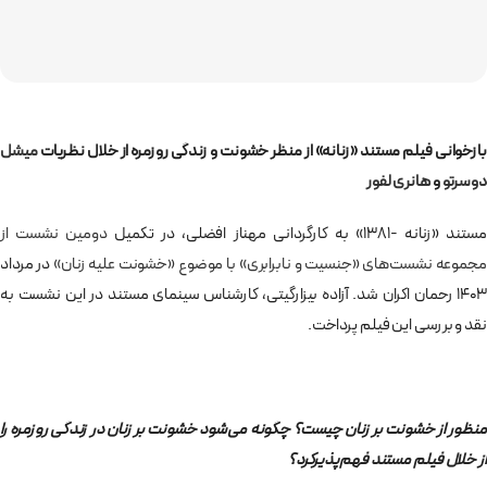
بازخوانی فیلم مستند «زنانه» از منظر خشونت و زندگی روزمره از خلال نظریات
میشل
دوسرتو
و
هانری لفور
مستند «زنانه -1381» به کارگردانی مهناز افضلی، در تکمیل
دومین نشست از
مجموعه نشست‌های «جنسیت و نابرابری» با موضوع «خشونت علیه زنان»
در مرداد
1403 رحمان اکران شد. آزاده بیزارگیتی، کارشناس سینمای مستند در این نشست به
نقد و بررسی این فیلم پرداخت.
منظور از خشونت بر زنان چیست؟ چگونه می‌شود خشونت بر زنان در زندگی روزمره را
از خلال فیلم مستند فهم‌پذیرکرد؟