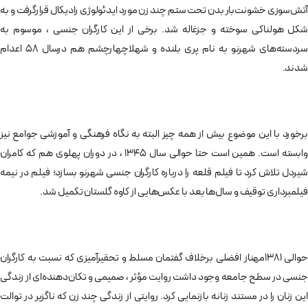
آتش‌سوزی خشونت‌بار بدن تحت ستم چند زن مورد ایدئولوژی رادیکال قرارگرفت و به
شکل هولناکی سوخته و جزغاله شد. برخی از این کارگران جنسی ، موسوم به
سردسته‌های شهرنو به نام پری بلنده و شهلاچهارچشم هم درسال 58 اعدام
شدند.
برخورد با این موضوع بیش از همه چیز البته به نگاه فرهنگی و آموزشی جوامع نیز
وابسته است. همین است حتا حوالی سال 1345 ، در دوران پهلوی هم که کامران
شیردل تلاش کرد تا فیلم قلعه را درباره‌ کارگران جنسی شهرنو بسازد؛ فیلم در نیمه
فیلمبرداری توقیف و سال‌ها بعد با عکس‌هایی از کاوه گلستان تکمیل شد.
حوالی ۱۳81مهناز افضلی برخلاف گفتمان مسلط و تحقیرآمیزی که نسبت به کارگران
جنسی در سطح جامعه وجود داشت روایت مؤثر ، صمیمی و تکان‌دهنده‌ای از زندگی
این زنان را در مستند زنانه بازنمایی کرد. روایتی از زندگی چند زن که ناگزیر در توالت