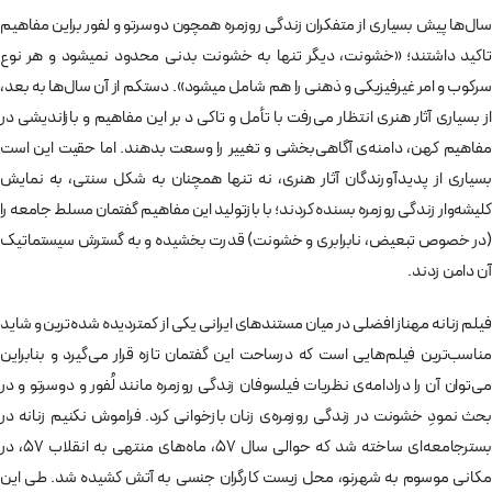
سال‌ها پیش بسیاری از متفکران زندگی روزمره همچون دوسرتو و لفور براین مفاهیم
تاکید داشتند؛ «خشونت، دیگر تنها به خشونت بدنی محدود نمیشود و هر نوع
سرکوب و امر غیرفیزیکی و ذهنی را هم شامل میشود». دستکم از آن سال‌ها به بعد،
از بسیاری آثار هنری انتظار می‌رفت با تأمل و تاکی د بر این مفاهیم و بازاندیشی در
مفاهیم کهن، دامنه‌ی آگاهی‌بخشی و تغییر را وسعت بدهند. اما حقیت این است
بسیاری از پدیدآورندگان آثار هنری، نه تنها همچنان به شکل سنتی، به نمایش
کلیشه‌وار زندگی روزمره بسنده کردند؛ با بازتولید این مفاهیم گفتمان مسلط جامعه را
(در خصوص تبعیض، نابرابری و خشونت) قدرت بخشیده و به گسترش سیستماتیک
آن دامن زدند.
فیلم زنانه مهناز افضلی در میان مستندهای ایرانی یکی از کمتردیده شده‌ترین و شاید
مناسب‌ترین فیلم‌هایی است که درساحت این گفتمان تازه قرار می‌گیرد و بنابراین
می‌توان آن را درادامه‌ی نظریات فیلسوفان زندگی روزمره مانند لُفور و دوسرتو و در
بحث نمودِ خشونت در زندگی روزمره‌ی زنان بازخوانی کرد. فراموش نکنیم زنانه در
بسترجامعه‌ای ساخته شد که حوالی سال 57، ماه‌های منتهی به انقلاب 57، در
مکانی موسوم به شهرنو، محل زیست کارگران جنسی به آتش کشیده شد. طی این