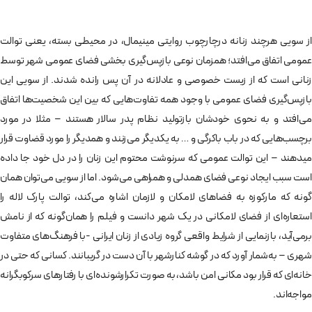
از سویی هرچند زنانه درچارچوب روایتی مینیمال، در محیطی بسته، یعنی توالت
عمومی اتفاق می‌افتد؛ همزمان نوعی بازپس‌گیری بخشی فضای عمومی شهر توسط
زنانی است که از زیست خصوصی و عادلانه در آن پس رانده شدند. از سویی این
بازپس‌گیری فضای عمومی با وجود همه تفاوت‌هایی که بین این شخصیت‌ها اتفاق
می‌افتد و به نحوی خودشان بازتولید نظام پدر سالار هستند – مثلا در مورد
برچسب‌هایی که در باب باکرگی و … به یکدیگر می‌زنند و همدیگر را مورد قضاوت قرار
میدهند – این توالت عمومی که سرنوشت محتوم این زنان را در دل خود جا داده
است سبب ایجاد نوعی فضای همدلی و همراهی می‌شود. اما از سویی می‌توان همان
گونه که مارکوزه به فضاهای لامکان و لازمان اشاره می‌کند، توالت پارک لاله را
استعاره‌ای از فضای لامکانی در یک شهر دانست و فیلم را همان‌گونه که از نامش
برمی‌آید، بازنمایی از شرایط واقعی گروه زیادی از زنان ایرانی -با فرهنگ‌های متفاوت
شهری – به‌شمار آورد که در گوشه کنارشهر با آن دست در گریبانند. کسانی که حتی در
خانه‌ای که قرار بود مکانی امن باشد، به صورت تکرارشونده‌ای با رفتارهای سرکوبگرانه
مواجه‌اند.