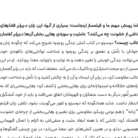
اما پرسش مهم ما و فیلمساز اینجاست؛ بسیاری از آنها، این زنان دربرابر فشارهای
اشی از خشونت چه می‌کنند؟
عاملیت و سویه‌ی رهایی بخش آن‌ها دربرابر گفتمان
غالب چیست؟
دوسرتو در کتاب کنش زندگی روزمره تشریح می‌کند که چگونه زنان و
جوانان با تأمل و تعمق بر زندگی روزمره و شناخت توانایی‌های بالقوه‌ی خود
می‌توانند زندگی خویش را تغییر دهند و به تولید و بازتولید معنا بپردازند. او در این
مسیر، از دو مبحث استراتژی و تاکتیک یاد می‌کند. معتقد است که باید در برابر گفتمان
غالب مقاومت کرد، در برابر آن ایستاد و آن را به چالش کشید و با تأمل و شناخت خود
راه‌های خلاقانه و امیدوارانه‌ای برای رهایی‌بخشی را کشف کرد؛ رهایی‌بخشی‌ای که به
تعبیر لُفور دیگر به دست متفکران و قهرمانان اتفاق نمی‌افتد و باید از خود کنشگران
انتظار داشت. شاید همانگونه که دوسرتو و لفور می‌گویند، بشود تلاش زنان فیلم
“زنانه” را هم نوعی رویکرد مقاومتی برای تغییر و رهایی‌بخشی از چرخه‌ی خشونت
قلمداد کرد؛ تلاشی که با همه ابعاد مثبت و منفی‌اش به الزام با اعمال قهرمانی
همسویی ندارد و در همین کنش‌های خرد معنا می‌یابد؛ در نوع چینش گفتگوها و
تدوین فیلم می‌بینیم که تاکتیک ، زنی دلخوش به خوشی‌های کوچک است، زنی با